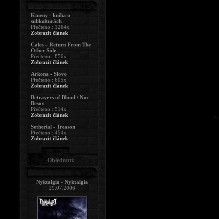
Kmeny - kniha o
subkulturách
Přečteno : 1264x
Zobrazit článek
Cales – Return From The
Other Side
Přečteno : 856x
Zobrazit článek
Arkona - Slovo
Přečteno : 605x
Zobrazit článek
Betrayers of Blood / Noc
Besov
Přečteno : 514x
Zobrazit článek
Setherial - Treason
Přečteno : 454x
Zobrazit článek
Ohlédnutí:
Nyktalgia - Nyktalgia
29.07.2006