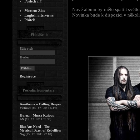
Poslech
(15)
Nové album by mělo spatřit světlo
Mortem Zine
Novinka bude k dispozici v někol
English interviews
Přátelé
Přihlášení:
Uživatel:
Heslo:
Registrace
Poslední komentáře:
Anathema – Falling Deeper
Victimer
[16. 12. 2011 6:49]
Horna - Musta Kaipuu
AN
[15. 12. 2011 23:35]
Blut Aus Nord - The
Mystical Beast of Rebellion
Neg
[15. 12. 2011 22:18]