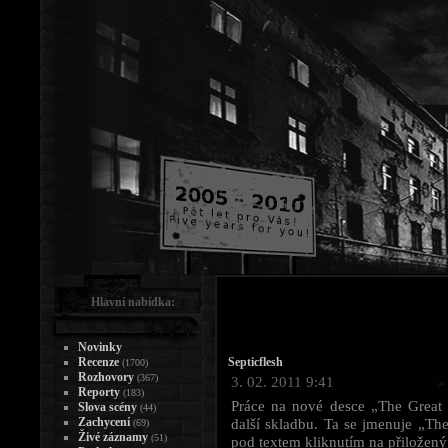
Hlavní nabídka:
Novinky
Recenze
Septicflesh
(1700)
Rozhovory
(367)
3. 02. 2011 9:41
Reporty
(183)
Práce na nové desce „The Great 
Slova scény
(44)
Zachycení
další skladbu. Ta se jmenuje „Th
(69)
Živé záznamy
(51)
pod textem kliknutím na přiložený