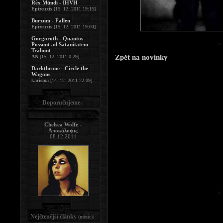
Rêx Mündi - IHVH
Epizeuxis
[15. 12. 2011 19:15]
Burzum - Fallen
Epizeuxis
[15. 12. 2011 19:04]
Gorgoroth - Quantos
Possunt ad Satanitatem
Trahunt
Zpět na novinky
AN
[15. 12. 2011 0:29]
Darkthrone - Circle the
Wagons
karisma
[14. 12. 2011 22:09]
Doporučujeme:
Chelsea Wolfe -
Ἀποκάλυψις
08.12.2011
Nejčtenější články
:
(měsíc)