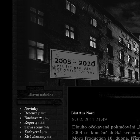
Hlavní nabídka:
Novinky
Recenze
Blut Aus Nord
(1700)
Rozhovory
(367)
9. 02. 2011 21:49
Reporty
(183)
Dlouho očekávané pokračování „Me
Slova scény
(44)
Zachycení
2009 se konečně dočká svého ná
(69)
Živé záznamy
(51)
Morti Production 18. dubna. Příz