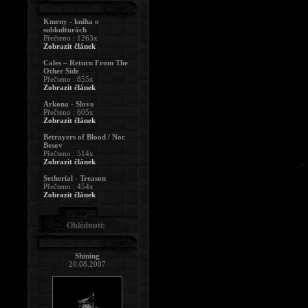
Kmeny - kniha o
subkulturách
Přečteno : 1263x
Zobrazit článek
Cales – Return From The
Other Side
Přečteno : 855x
Zobrazit článek
Arkona - Slovo
Přečteno : 605x
Zobrazit článek
Betrayers of Blood / Noc
Besov
Přečteno : 514x
Zobrazit článek
Setherial - Treason
Přečteno : 454x
Zobrazit článek
Ohlédnutí:
Shining
20.08.2007