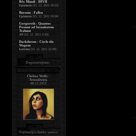
Rêx Mündi - IHVH
Epizeuxis
[15. 12. 2011 19:15]
Burzum - Fallen
Epizeuxis
[15. 12. 2011 19:04]
Gorgoroth - Quantos
Possunt ad Satanitatem
Trahunt
AN
[15. 12. 2011 0:29]
Darkthrone - Circle the
Wagons
karisma
[14. 12. 2011 22:09]
Doporučujeme:
Chelsea Wolfe -
Ἀποκάλυψις
08.12.2011
Nejčtenější články
:
(měsíc)