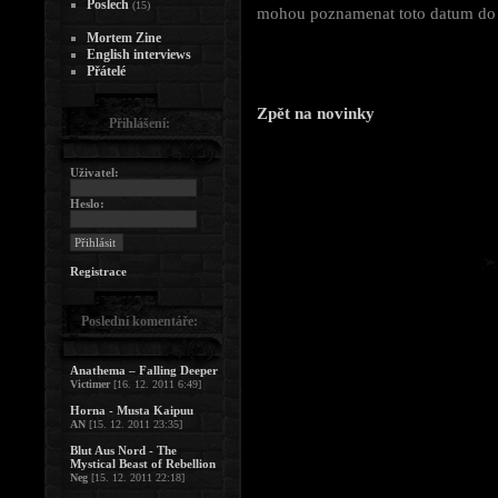
Poslech
(15)
mohou poznamenat toto datum do 
Mortem Zine
English interviews
Přátelé
Zpět na novinky
Přihlášení:
Uživatel:
Heslo:
Registrace
Poslední komentáře:
Anathema – Falling Deeper
Victimer
[16. 12. 2011 6:49]
Horna - Musta Kaipuu
AN
[15. 12. 2011 23:35]
Blut Aus Nord - The
Mystical Beast of Rebellion
Neg
[15. 12. 2011 22:18]