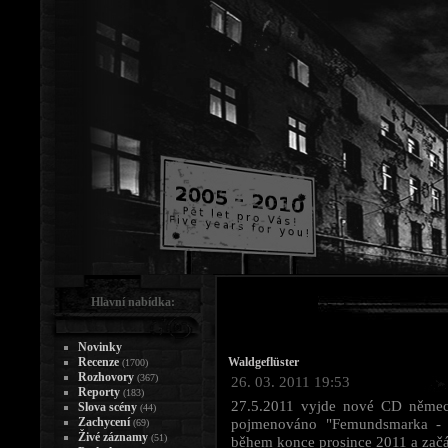
Hlavní nabídka:
Novinky
Recenze
Waldgeflüster
(1700)
Rozhovory
(367)
26. 03. 2011 19:53
Reporty
(183)
27.5.2011 vyjde nové CD německ
Slova scény
(44)
Zachycení
pojmenováno "Femundsmarka - E
(69)
Živé záznamy
(51)
během konce prosince 2011 a začátk