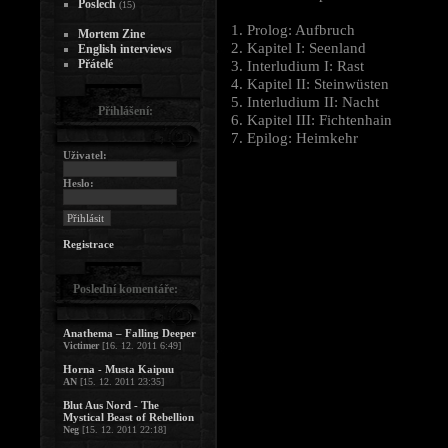
Poslech
(15)
1. Prolog: Aufbruch
Mortem Zine
2. Kapitel I: Seenland
English interviews
Přátelé
3. Interludium I: Rast
4. Kapitel II: Steinwüsten
5. Interludium II: Nacht
Přihlášení:
6. Kapitel III: Fichtenhain
7. Epilog: Heimkehr
Uživatel:
Heslo:
Registrace
Poslední komentáře:
Anathema – Falling Deeper
Victimer
[16. 12. 2011 6:49]
Horna - Musta Kaipuu
AN
[15. 12. 2011 23:35]
Blut Aus Nord - The
Mystical Beast of Rebellion
Neg
[15. 12. 2011 22:18]