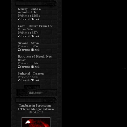
Kmeny - kniha o
subkulturách
Přečteno : 1266x
Zobrazit článek
Cales – Return From The
Other Side
Přečteno : 857x
Zobrazit článek
Arkona - Slovo
Přečteno : 605x
Zobrazit článek
Betrayers of Blood / Noc
Besov
Přečteno : 514x
Zobrazit článek
Setherial - Treason
Přečteno : 454x
Zobrazit článek
Ohlédnutí:
Tenebrae in Perpetuum -
L'Eterno Maligno Silenzio
18.04.2010