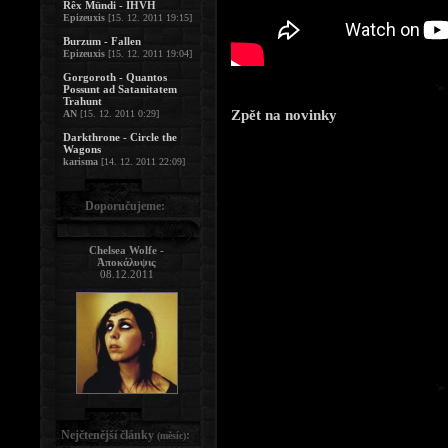
Rêx Mündi - IHVH
Epizeuxis
[15. 12. 2011 19:15]
Burzum - Fallen
Epizeuxis
[15. 12. 2011 19:04]
Gorgoroth - Quantos
Possunt ad Satanitatem
Trahunt
Zpět na novinky
AN
[15. 12. 2011 0:29]
Darkthrone - Circle the
Wagons
karisma
[14. 12. 2011 22:09]
Doporučujeme:
Chelsea Wolfe -
Ἀποκάλυψις
08.12.2011
Nejčtenější články
:
(měsíc)