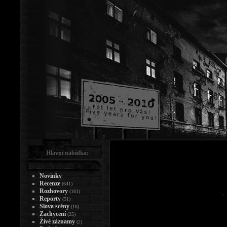
Hlavní nabídka:
Novinky
Recenze
(641)
Rozhovory
(161)
Reporty
(51)
Slova scény
(18)
Zachycení
(25)
Živé záznamy
(2)