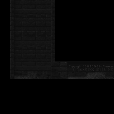
Copyright © 2005-2008 by Mortem 
by MiraX33 [ICQ : 231-041-344]