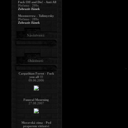
Fuck Off and Die! - Anti All
Přečteno : 299x
Zobrazit článek
Moonsorrow - Tulimyrsky
Přečteno : 289x
Zobrazit článek
Návštěvníci:
Ohlédnutí:
Carpathian Forest - Fuck
you all !!!
09.06.2006
Funeral Mourning
27.08.2007
Moravská zima - Pod
praporem vítězství