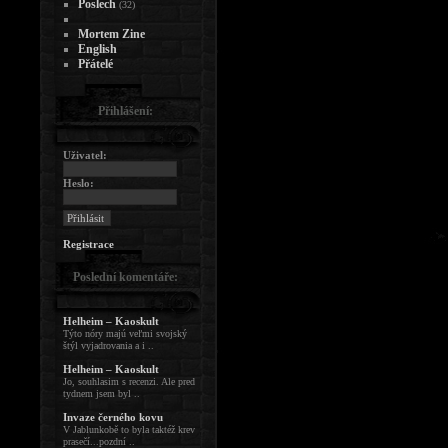
Poslech
(32)
Mortem Zine
English
Přátelé
Přihlášení:
Uživatel:
Heslo:
Registrace
Poslední komentáře:
Helheim – Kaoskult
Týto nóry majú veľmi svojský
štýl vyjadrovania a i ..
Helheim – Kaoskult
Jo, souhlasim s recenzi. Ale pred
tydnem jsem byl ..
Invaze černého kovu
V Jablunkobě to byla taktéž krev
prasečí...pozdní ..