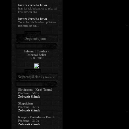
Invaze černého kovu
Inak len tak bokom-co sa tyka tej
krvi neviem ako ..
Invaze černého kovu
Tak to hej Hellbutcher...příště to
rozjedem na pln ..
Doporučujeme:
Inferno | Tundra -
Infernal Belief
07.03.2008
Nejčtenější články
:
(měsíc)
Slavigrom - Kraj Temný
Přečteno : 583x
Zobrazit článek
Skepticism
Přečteno : 420x
Zobrazit článek
Krypt - Preludes to Death
Přečteno : 319x
Zobrazit článek