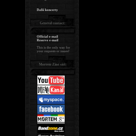
Další koncerty
General contact:
Official e-mail
Reserve e-mail
This is the only way for
your requests or issues!
Mortem Zine sítě: