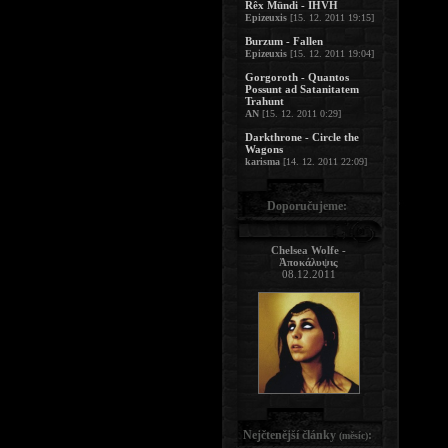
Rêx Mündi - IHVH
Epizeuxis
[15. 12. 2011 19:15]
Burzum - Fallen
Epizeuxis
[15. 12. 2011 19:04]
Gorgoroth - Quantos
Possunt ad Satanitatem
Trahunt
AN
[15. 12. 2011 0:29]
Darkthrone - Circle the
Wagons
karisma
[14. 12. 2011 22:09]
Doporučujeme:
Chelsea Wolfe -
Ἀποκάλυψις
08.12.2011
Nejčtenější články
:
(měsíc)