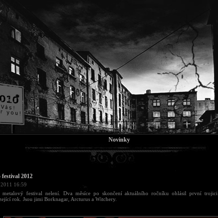
Novinky
 festival 2012
 2011 16:59
 metalový festival nelení. Dva měsíce po skončení aktuálního ročníku ohlásil první trojic
ející rok. Jsou jimi Borknagar, Arcturus a Witchery.