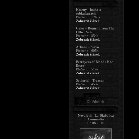
Kmeny - kniha o
subkulturách
Přečteno : 1263x
Zobrazit článek
Cales – Return From The
Other Side
Přečteno : 854x
Zobrazit článek
Arkona - Slovo
Přečteno : 605x
Zobrazit článek
Betrayers of Blood / Noc
Besov
Přečteno : 514x
Zobrazit článek
Setherial - Treason
Přečteno : 453x
Zobrazit článek
Ohlédnutí:
Nevaloth - La Diabolica
Commedia
07.08.2010