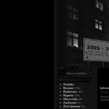
Hlavní nabídka:
Novinky
Recenze
Inferno
(1700)
Rozhovory
(367)
22. 06.
Reporty
(183)
Norský
Slova scény
(44)
nadcház
Zachycení
(69)
Živé záznamy
(51)