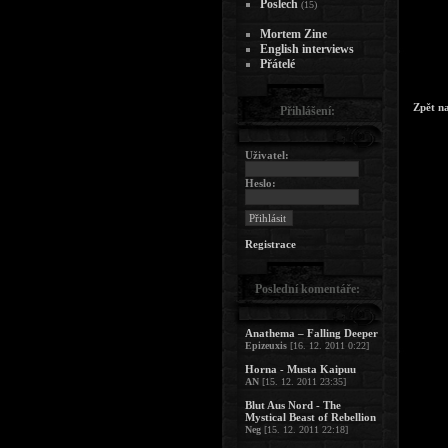
Poslech
(15)
Mortem Zine
English interviews
Přátelé
Zpět n
Přihlášení:
Uživatel:
Heslo:
Registrace
Poslední komentáře:
Anathema – Falling Deeper
Epizeuxis
[16. 12. 2011 0:22]
Horna - Musta Kaipuu
AN
[15. 12. 2011 23:35]
Blut Aus Nord - The
Mystical Beast of Rebellion
Neg
[15. 12. 2011 22:18]