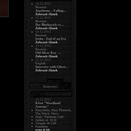
16.12.2011
Recenze :
Anathema – Falling...
Zobrazit článek
15.12.2011
Recenze :
Der Blutharsch vs....
Zobrazit článek
14.12.2011
Recenze :
Iroha - End of an Era
Zobrazit článek
13.12.2011
Recenze :
Old Silver Key -...
Zobrazit článek
12.12.2011
English :
Interview with Ghost...
Zobrazit článek
Koncerty:
23.12.2011
Křest "Woodland
Journey"
Panychida, Stíny Plamenů,
The Witch, Worx
Plzeň, "Parlament Club"
Začátek od: 18:30
Vstupné: 66 CZK
Poznámka:
event @ fcb