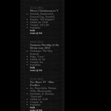
25.12.2011
Merry Chrismassacre V
Somrak, Kaiserreich,
Funeral Fog, Sezarbil
Blansko, "KD Klepačov"
Začátek od: 19:00
Vstupné: 250 CZK
Poznámka:
leták
event @ fcb
18.01.2012
Ominous Worship of the
Divine tour 2012
Ondskapt, The One,
Somrak
Praha, "Cross"
Začátek od: tba
Vstupné: tba
Poznámka:
leták
event @ fcb
21.01.2012
Noc Besov IV - Hlas
Predkov
Jar, Panychida, Wotans
Wille, Blackopathy
Slovensko, B. Bystrica,
"Tirish pub"
Začátek od: 19:00
Vstupné: 5€
Poznámka:
leták
event @ fcb