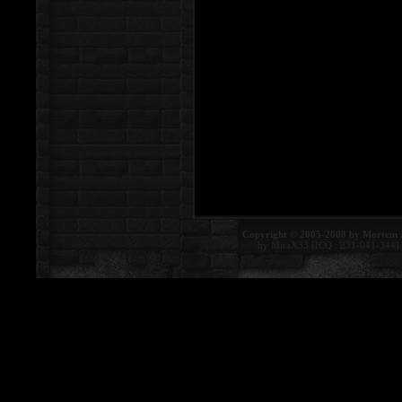
Copyright © 2005-2008 by Mortem 
by MiraX33 [ICQ : 231-041-344]