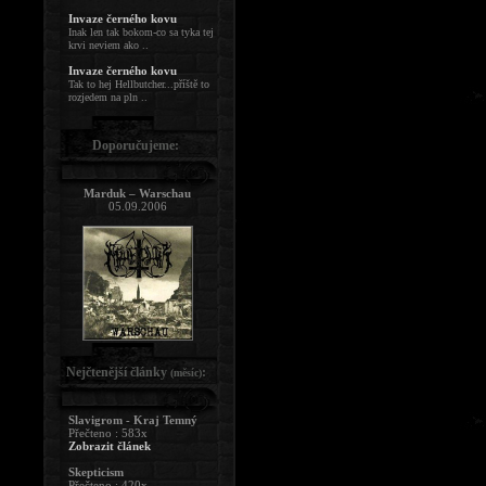
Invaze černého kovu
Inak len tak bokom-co sa tyka tej
krvi neviem ako ..
Invaze černého kovu
Tak to hej Hellbutcher...příště to
rozjedem na pln ..
Doporučujeme:
Marduk – Warschau
05.09.2006
Nejčtenější články
:
(měsíc)
Slavigrom - Kraj Temný
Přečteno : 583x
Zobrazit článek
Skepticism
Přečteno : 420x