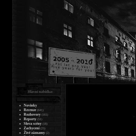
Hlavní nabídka:
Novinky
Recenze
(641)
Rozhovory
(161)
Reporty
(51)
Slova scény
(18)
Zachycení
(25)
Živé záznamy
(2)