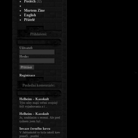
Poslech
(32)
Mortem Zine
English
Přátelé
Přihlášení:
Uživatel:
Heslo:
Registrace
Poslední komentáře:
Helheim – Kaoskult
Týto nóry majú veľmi svojský
štýl vyjadrovania a i ..
Helheim – Kaoskult
Jo, souhlasim s recenzi. Ale pred
tydnem jsem byl ..
Invaze černého kovu
V Jablunkobě to byla taktéž krev
prasečí...pozdní ..