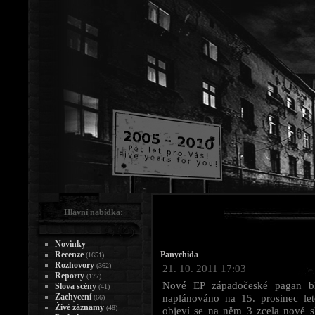
Hlavní nabídka:
Novinky
Recenze
Panychida
(1651)
Rozhovory
(362)
21. 10. 2011 17:03
Reporty
(177)
Nové EP západočeské pagan 
Slova scény
(41)
Zachycení
naplánováno na 15. prosinec le
(66)
Živé záznamy
(48)
objeví se na něm 3 zcela nové s