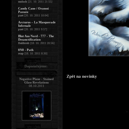
moloch
[21. 10. 2011 21:55]
Candy Cane / Oranssi
Pazuzu
paet
[20. 10. 2011 10:04]
Arcturus – La Masquerade
Infernale
paet
[20. 10. 2011 9:57]
Blut Aus Nord - 777 - The
Desanctification
Dalihrob
[18. 10. 2011 20:56]
0N0 - Path
reap
[18. 10. 2011 8:30]
Doporučujeme:
Zpět na novinky
Negative Plane - Stained
Glass Revelations
08.10.2011