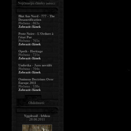
Nejčtenější články
:
(měsíc)
Blut Aus Nord - 777 - The
Desanctification
Přečteno : 863x
Zobrazit článek
Peste Noire - L'Ordure à
l'état Pur
Přečteno : 765x
Zobrazit článek
Opeth - Heritage
Přečteno : 721x
Zobrazit článek
Umbrtka - Jaro nevidět
Přečteno : 704x
Zobrazit článek
Ominous Doctrines Over
Europe 2011
Přečteno : 538x
Zobrazit článek
Ohlédnutí:
Yggdrasil - Irbloss
28.06.2011