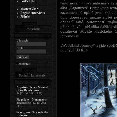
Poslech
(14)
tento nosič + nově nahraná a zar
alba „Paganized" (tentokrát s tex
Mortem Zine
zaznamenaná úplně první sklad
English interviews
Přátelé
bylo doposavad možné slyšet 
obohatí také přítomnost zajím
přearanžování několika dalších 
Přihlášení:
dosahovat stopáže klasického
informovat.
Uživatel:
„Woodland Journey“ vyjde společ
Heslo:
pouhých 99 Kč!
Registrace
Poslední komentáře:
Negative Plane - Stained
Glass Revelations
As
[22. 10. 2011 15:38]
Flagellant - Monuments
damienchrist
[22. 10. 2011
11:07]
Svarttjern - Towards the
Ultimate