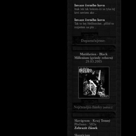
Invaze černého kovu
Inak len tak bokom-co sa tyka tej
krvi neviem ako ..
Invaze černého kovu
Tak to hej Hellbutcher...příště to
rozjedem na pln ..
Doporučujeme:
Mutiilation - Black
Millenium (grimly reborn)
29.03.2005
Nejčtenější články
:
(měsíc)
Slavigrom - Kraj Temný
Přečteno : 583x
Zobrazit článek
Skepticism