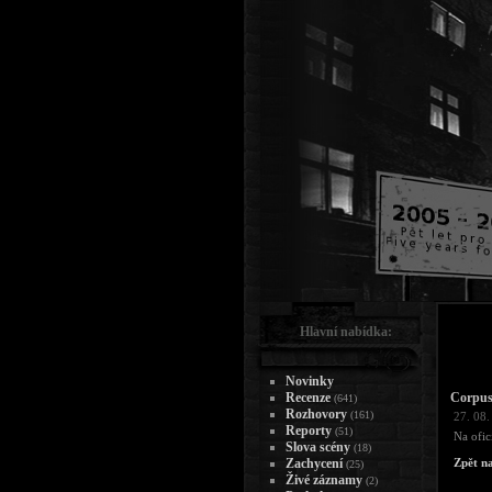
Hlavní nabídka:
Novinky
Recenze
Corpus 
(641)
Rozhovory
(161)
27. 08.
Reporty
(51)
Na ofic
Slova scény
(18)
Zachycení
Zpět n
(25)
Živé záznamy
(2)