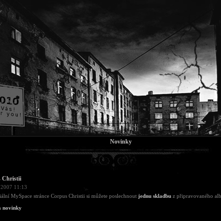
Novinky
Christii
 2007 11:13
iální MySpace stránce Corpus Christii si můžete poslechnout
jednu skladbu
z připravovaného alb
a novinky