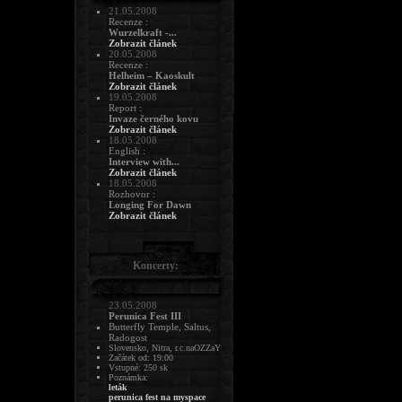
21.05.2008
Recenze :
Wurzelkraft -...
Zobrazit článek
20.05.2008
Recenze :
Helheim – Kaoskult
Zobrazit článek
19.05.2008
Report :
Invaze černého kovu
Zobrazit článek
18.05.2008
English :
Interview with...
Zobrazit článek
18.05.2008
Rozhovor :
Longing For Dawn
Zobrazit článek
Koncerty:
23.05.2008
Perunica Fest III
Butterfly Temple, Saltus,
Radogost
Slovensko, Nitra, r.c.naOZZaY
Začátek od: 19:00
Vstupné: 250 sk
Poznámka:
leták
perunica fest na myspace