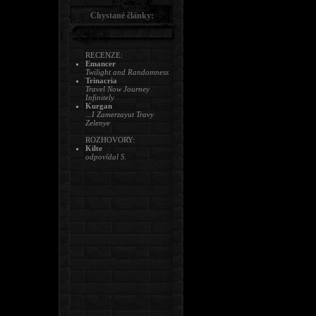
Chystané články:
RECENZE:
Emancer
Twilight and Randomness
Trinacria
Travel Now Journey
Infinitely
Kurgan
...I Zamerzayut Travy
Zelenye
ROZHOVORY:
Kilte
odpovídal S.