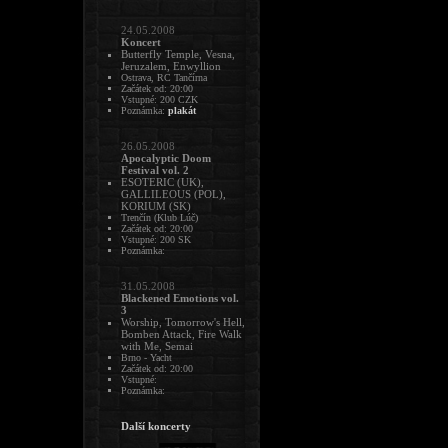
24.05.2008
Koncert
Butterfly Temple, Vesna,
Jeruzalem, Enwyllion
Ostrava, RC Tančírna
Začátek od: 20:00
Vstupné: 200 CZK
Poznámka:
plakát
26.05.2008
Apocalyptic Doom
Festival vol. 2
ESOTERIC (UK),
GALLILEOUS (POL),
KORIUM (SK)
Trenčín (Klub Lúč)
Začátek od: 20:00
Vstupné: 200 SK
Poznámka:
31.05.2008
Blackened Emotions vol.
3
Worship, Tomorrow's Hell,
Bomben Attack, Fire Walk
with Me, Semai
Brno - Yacht
Začátek od: 20:00
Vstupné:
Poznámka:
Další koncerty