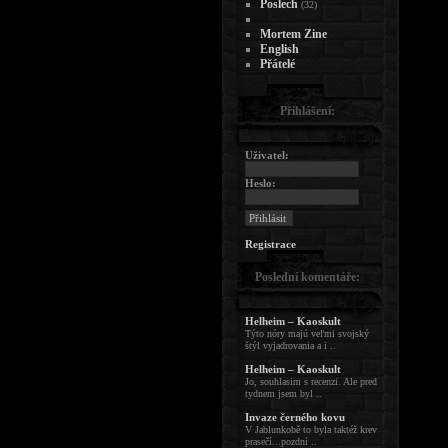
Poslech
(32)
Mortem Zine
English
Přátelé
Přihlášení:
Uživatel:
Heslo:
Registrace
Poslední komentáře:
Helheim – Kaoskult
Týto nóry majú veľmi svojský
štýl vyjadrovania a i ..
Helheim – Kaoskult
Jo, souhlasim s recenzi. Ale pred
tydnem jsem byl ..
Invaze černého kovu
V Jablunkobě to byla taktéž krev
prasečí...pozdní ..