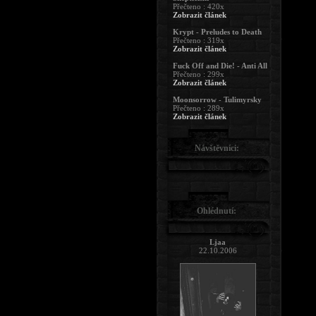
Přečteno : 420x
Zobrazit článek
Krypt - Preludes to Death
Přečteno : 319x
Zobrazit článek
Fuck Off and Die! - Anti All
Přečteno : 299x
Zobrazit článek
Moonsorrow - Tulimyrsky
Přečteno : 289x
Zobrazit článek
Návštěvníci:
Ohlédnutí:
Ljaa
22.10.2006