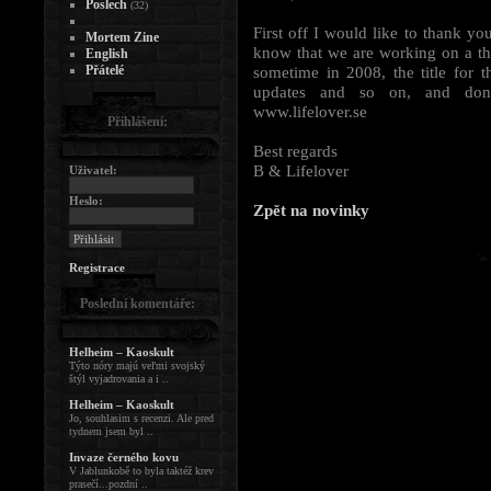
Poslech
(32)
First off I would like to thank yo
Mortem Zine
know that we are working on a th
English
Přátelé
sometime in 2008, the title for 
updates and so on, and don'
www.lifelover.se
Přihlášení:
Best regards
B & Lifelover
Uživatel:
Heslo:
Zpět na novinky
Registrace
Poslední komentáře:
Helheim – Kaoskult
Týto nóry majú veľmi svojský
štýl vyjadrovania a i ..
Helheim – Kaoskult
Jo, souhlasim s recenzi. Ale pred
tydnem jsem byl ..
Invaze černého kovu
V Jablunkobě to byla taktéž krev
prasečí...pozdní ..