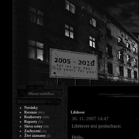
Hlavní nabídka:
Novinky
Recenze
Lifelover
(641)
Rozhovory
(161)
30. 11. 2007 14:47
Reporty
(51)
Lifelover tesi posluchace:
Slova scény
(18)
Zachycení
(25)
Živé záznamy
(2)
Hello,