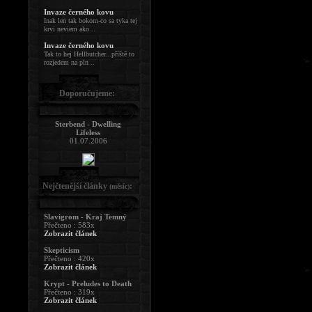
Invaze černého kovu
Inak len tak bokom-co sa tyka tej
krvi neviem ako ..
Invaze černého kovu
Tak to hej Hellbutcher...příště to
rozjedem na pln ..
Doporučujeme:
Sterbend - Dwelling
Lifeless
01.07.2006
Nejčtenější články
:
(měsíc)
Slavigrom - Kraj Temný
Přečteno : 583x
Zobrazit článek
Skepticism
Přečteno : 420x
Zobrazit článek
Krypt - Preludes to Death
Přečteno : 319x
Zobrazit článek