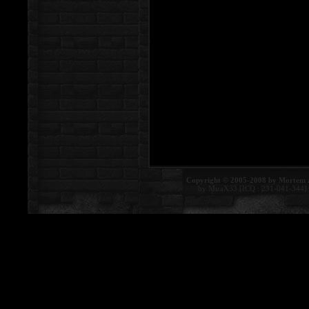
Copyright © 2005-2008 by Mortem 
by MiraX33 [ICQ : 231-041-344]