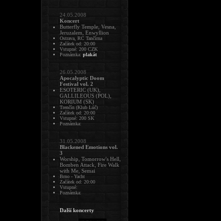
24.05.2008
Koncert
Butterfly Temple, Vesna,
Jeruzalem, Enwyllion
Ostrava, RC Tančírna
Začátek od: 20:00
Vstupné: 200 CZK
Poznámka:
plakát
26.05.2008
Apocalyptic Doom
Festival vol. 2
ESOTERIC (UK),
GALLILEOUS (POL),
KORIUM (SK)
Trenčín (Klub Lúč)
Začátek od: 20:00
Vstupné: 200 SK
Poznámka:
31.05.2008
Blackened Emotions vol.
3
Worship, Tomorrow's Hell,
Bomben Attack, Fire Walk
with Me, Semai
Brno - Yacht
Začátek od: 20:00
Vstupné:
Poznámka:
Další koncerty