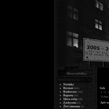
Hlavní nabídka:
Novinky
Recenze
Gris
(641)
Rozhovory
(161)
4. 12. 
Reporty
(51)
"il éta
Slova scény
(18)
Zachycení
Zpět n
(25)
Živé záznamy
(2)