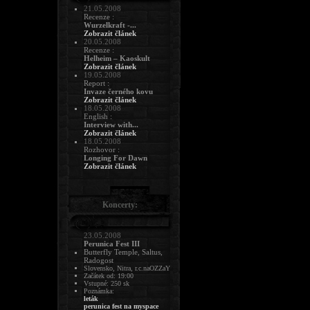
21.05.2008
Recenze :
Wurzelkraft -...
Zobrazit článek
20.05.2008
Recenze :
Helheim – Kaoskult
Zobrazit článek
19.05.2008
Report :
Invaze černého kovu
Zobrazit článek
18.05.2008
English :
Interview with...
Zobrazit článek
18.05.2008
Rozhovor :
Longing For Dawn
Zobrazit článek
Koncerty:
23.05.2008
Perunica Fest III
Butterfly Temple, Saltus,
Radogost
Slovensko, Nitra, r.c.naOZZaY
Začátek od: 19:00
Vstupné: 250 sk
Poznámka:
leták
perunica fest na myspace