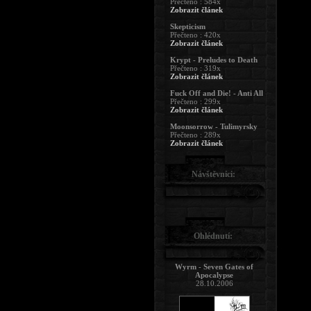
Přečteno : 584x
Zobrazit článek
Skepticism
Přečteno : 420x
Zobrazit článek
Krypt - Preludes to Death
Přečteno : 319x
Zobrazit článek
Fuck Off and Die! - Anti All
Přečteno : 299x
Zobrazit článek
Moonsorrow - Tulimyrsky
Přečteno : 289x
Zobrazit článek
Návštěvníci:
Ohlédnutí:
Wyrm - Seven Gates of
Apocalypse
28.10.2006