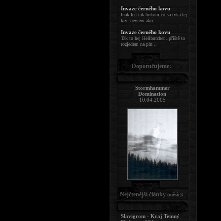
Invaze černého kovu
Inak len tak bokom-co sa tyka tej
krvi neviem ako ..
Invaze černého kovu
Tak to hej Hellbutcher...příště to
rozjedem na pln ..
Doporučujeme:
Stormhammer
Domination
10.04.2005
Nejčtenější články
:
(měsíc)
Slavigrom - Kraj Temný