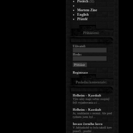
Poslech
(32)
Mortem Zine
English
Přátelé
Přihlášení:
Uživatel:
Heslo:
Registrace
Poslední komentáře:
Helheim – Kaoskult
Týto nóry majú veľmi svojský
štýl vyjadrovania a i ..
Helheim – Kaoskult
Jo, souhlasim s recenzi. Ale pred
tydnem jsem byl ..
Invaze černého kovu
V Jablunkobě to byla taktéž krev
prasečí...pozdní ..