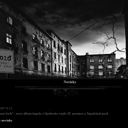
Novinky
2007 8:13
it une forêt" - nove album kapely z Quebecku vyjde 20. prosince u Sepulchral prod.
a novinky