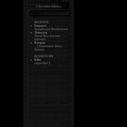
Chystané články:
RECENZE:
Emancer
Twilight and Randomness
Trinacria
Travel Now Journey
Infinitely
Kurgan
...I Zamerzayut Travy
Zelenye
ROZHOVORY:
Kilte
odpovídal S.