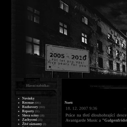
Hlavní nabídka:
Novinky
Recenze
Nortt
(641)
Rozhovory
(161)
18. 12. 2007 9:36
Reporty
(51)
Práce na třetí dlouhohrající desc
Slova scény
(18)
Zachycení
Avantgarde Music a
"Galgenfrids
(25)
Živé záznamy
(2)