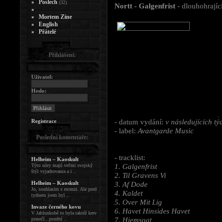
Poslech
(32)
Nortt - Galgenfrist
- dlouhohrajíc
Mortem Zine
English
Přátelé
Přihlášení:
Uživatel:
Heslo:
- datum vydání:
v následujících t
Registrace
- label:
Avantgarde Music
Poslední komentáře:
- tracklist:
Helheim – Kaoskult
1. Galgenfrist
Týto nóry majú veľmi svojský
štýl vyjadrovania a i ..
2. Til Gravens Vi
Helheim – Kaoskult
3. Af Dode
Jo, souhlasim s recenzi. Ale pred
4. Kaldet
tydnem jsem byl ..
5. Over Mit Lig
Invaze černého kovu
6. Havet Hinsides Havet
V Jablunkobě to byla taktéž krev
7. Hjemsogt
prasečí...pozdní ..