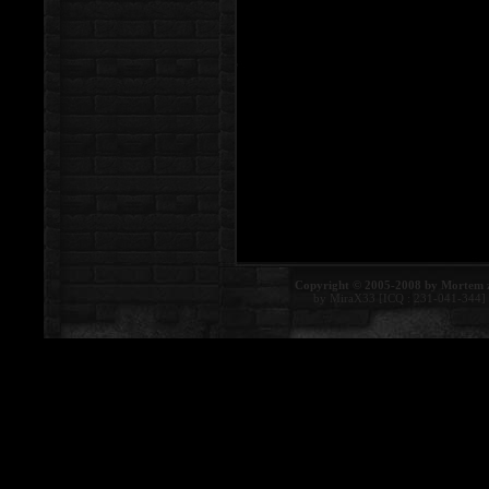
Copyright © 2005-2008 by Mortem 
by MiraX33 [ICQ : 231-041-344]