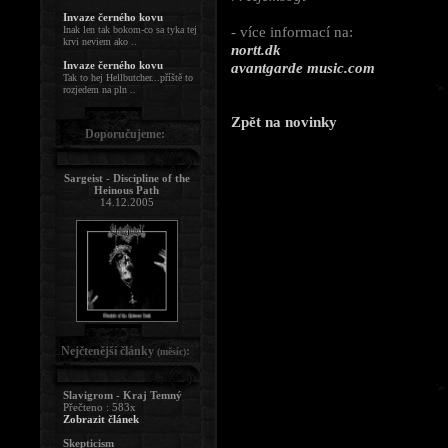
Invaze černého kovu
- více informací na:
Inak len tak bokom-co sa tyka tej
krvi neviem ako ..
nortt.dk
Invaze černého kovu
avantgarde music.com
Tak to hej Hellbutcher...příště to
rozjedem na pln ..
Zpět na novinky
Doporučujeme:
Sargeist - Discipline of the
Heinous Path
14.12.2005
Nejčtenější články
:
(měsíc)
Slavigrom - Kraj Temný
Přečteno : 583x
Zobrazit článek
Skepticism