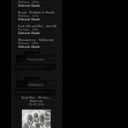
Přečteno : 420x
Zobrazit článek
Krypt - Preludes to Death
Přečteno : 319x
Zobrazit článek
Fuck Off and Die! - Anti All
Přečteno : 299x
Zobrazit článek
Moonsorrow - Tulimyrsky
Přečteno : 289x
Zobrazit článek
Návštěvníci:
Ohlédnutí:
Total War - We Are…
Total war
30.09.2006