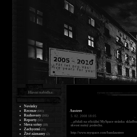
Hlavní nabídka:
Novinky
Recenze
Austere
(641)
Rozhovory
(161)
5. 02. 2008 18:05
Reporty
(51)
...přidali na oficiální MySpace stránku skladbu
Slova scény
(18)
skvost nutný poslechu.
Zachycení
(25)
http://www.myspace.com/bandaustere
Živé záznamy
(2)