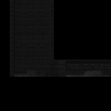
Copyright © 2005-2008 by Mortem 
by MiraX33 [ICQ : 231-041-344]