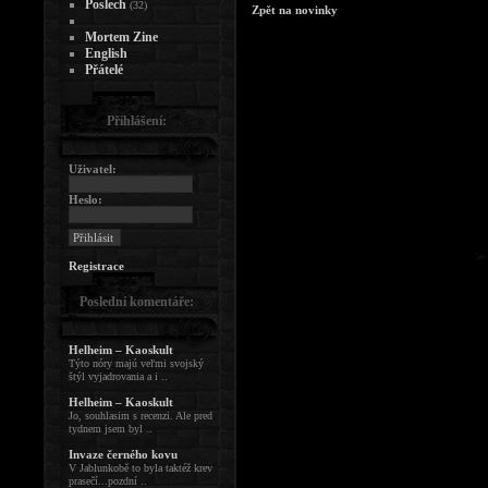
Poslech
(32)
Zpět na novinky
Mortem Zine
English
Přátelé
Přihlášení:
Uživatel:
Heslo:
Registrace
Poslední komentáře:
Helheim – Kaoskult
Týto nóry majú veľmi svojský
štýl vyjadrovania a i ..
Helheim – Kaoskult
Jo, souhlasim s recenzi. Ale pred
tydnem jsem byl ..
Invaze černého kovu
V Jablunkobě to byla taktéž krev
prasečí...pozdní ..