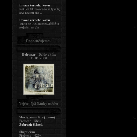
Invaze černého kovu
Inak len tak bokom-co sa tyka tej
krvi neviem ako ..
Invaze černého kovu
Tak to hej Hellbutcher...příště to
rozjedem na pln ..
Doporučujeme:
Helrunar - Baldr ok Íss
15.01.2008
Nejčtenější články
:
(měsíc)
Slavigrom - Kraj Temný
Přečteno : 584x
Zobrazit článek
Skepticism
Přečteno : 420x