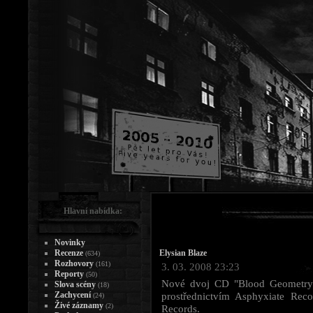
Hlavní nabídka:
Novinky
Recenze
Elysian Blaze
(634)
Rozhovory
(161)
3. 03. 2008 23:23
Reporty
(50)
Nové dvoj CD "Blood Geometry
Slova scény
(18)
Zachycení
prostřednictvím Asphyxiate Reco
(24)
Živé záznamy
(2)
Records.