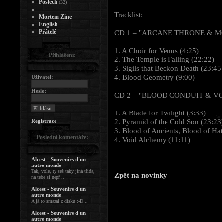
Poslech
(32)
Tracklist:
Mortem Zine
English
Přátelé
CD 1 – "ARCANE THRONE & 
1. A Choir for Venus (4:25)
Přihlášení:
2. The Temple is Falling (22:22)
3. Sigils that Beckon Death (23:45
4. Blood Geometry (9:00)
Uživatel:
Heslo:
CD 2 – "BLOOD CONDUIT & V
1. A Blade for Twilight (3:33)
2. Pyramid of the Cold Son (23:23
Registrace
3. Blood of Ancients, Blood of Ha
Poslední komentáře:
4. Void Alchemy (11:11)
Alcest - Souvenirs d'un
autre monde
Tak, vole, ty seš taky jiná třída,
Zpět na novinky
na tebe si nepř ..
Alcest - Souvenirs d'un
autre monde
A já to smazal z disku :-D ..
Alcest - Souvenirs d'un
autre monde