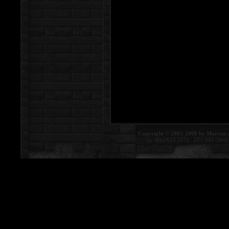
Copyright © 2005-2008 by Mortem 
by MiraX33 [ICQ : 231-041-344]