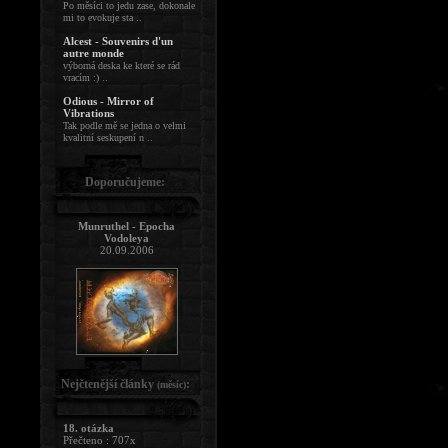
Po měsíci to jedu zase, dokonale
mi to evokuje sta ..
Alcest - Souvenirs d'un
autre monde
výborná deska ke které se rád
vracím :) ..
Odious - Mirror of
Vibrations
Tak podle mě se jedna o velmi
kvalitní seskupení n ..
Doporučujeme:
Munruthel - Epocha
Vodoleya
20.09.2006
Nejčtenější články
:
(měsíc)
18. otázka
Přečteno : 707x