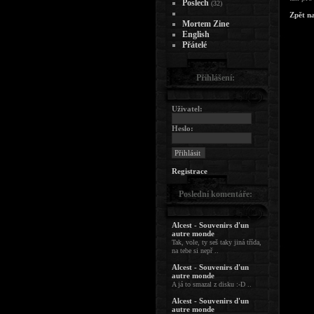
Poslech
(32)
Zpět n
Mortem Zine
English
Přátelé
Přihlášení:
Uživatel:
Heslo:
Registrace
Poslední komentáře:
Alcest - Souvenirs d'un
autre monde
Tak, vole, ty seš taky jiná třída,
na tebe si nepř ..
Alcest - Souvenirs d'un
autre monde
A já to smazal z disku :-D ..
Alcest - Souvenirs d'un
autre monde