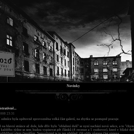
Novinky
trativně...
2008 23:31
í odmlce byla opětovně zprovozněna velká část galerií, na zbytku se postupně pracuje.
 na hlavní stránce až dole, kde dřív bylo "oblažení duší" se nyní nachází nová sekce, a to "chys
 každého týdne se sem budou vypisovat pět článků (4 recenze a 1 rozhovor), které v blízké dob
 přiblížení všem čtenářům. Samozřejmě je to jen přehled, čili vždy zůstane část utajena.