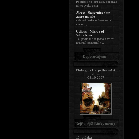
Po měsíci to jedu zase, dokonale
mi to evokuje sta ..
Alcest - Souvenirs d'un
autre monde
výborná deska ke které se rád
vracím :) ..
Odious - Mirror of
Vibrations
Tak podle mě se jedna o velmi
kvalitní seskupení n ..
Doporučujeme:
Blakagir - Carpathian Art
of Sin
08.10.2007
Nejčtenější články
:
(měsíc)
18. otázka