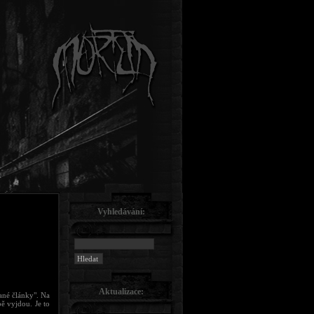
Vyhledávání:
Aktualizace:
tané články". Na
ě vyjdou. Je to