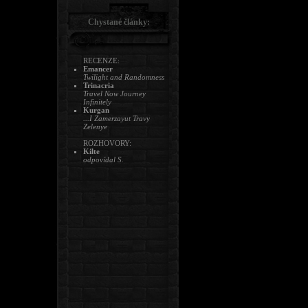
Chystané články:
RECENZE:
Emancer
Twilight and Randomness
Trinacria
Travel Now Journey
Infinitely
Kurgan
...I Zamerzayut Travy
Zelenye
ROZHOVORY:
Kilte
odpovídal S.