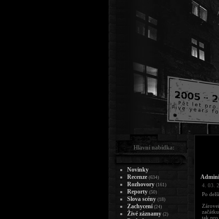
Hlavní nabídka:
Novinky
Recenze
Adminis
(634)
Rozhovory
(161)
4. 03. 
Reporty
(50)
Po delš
Slova scény
(18)
Zachycení
Zároveň
(24)
začátku
Živé záznamy
(2)
tak pro