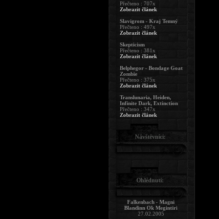
Přečteno : 707x
Zobrazit článek
Slavigrom - Kraj Temný
Přečteno : 497x
Zobrazit článek
Skepticism
Přečteno : 381x
Zobrazit článek
Belphegor - Bondage Goat
Zombie
Přečteno : 375x
Zobrazit článek
Translunaria, Heiden,
Infinite Dark, Extinction
Přečteno : 347x
Zobrazit článek
Návštěvníci:
Ohlédnutí:
Falkenbach - Magni
Blandinn Ok Megintiri
27.02.2005