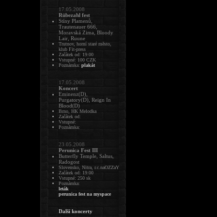
17.05.2008
Rübezahl fest
Stíny Plamenů,
Trautenauer 666,
Moravská Zima, Bloody
Lair, Ruune
Trutnov, horní staré město,
klub Fit-press
Začátek od: 19:00
Vstupné: 100 CZK
Poznámka:
plakát
17.05.2008
Koncert
Eminenz(D),
Purgatory(D), Reign In
Blood(D)
Brno, HK Melodka
Začátek od:
Vstupné:
Poznámka:
23.05.2008
Perunica Fest III
Butterfly Temple, Saltus,
Radogost
Slovensko, Nitra, r.c.naOZZaY
Začátek od: 19:00
Vstupné: 250 sk
Poznámka:
leták
perunica fest na myspace
Další koncerty