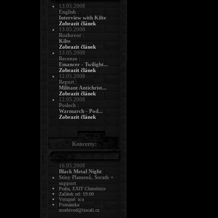
13.05.2008
English :
Interview with Kilte
Zobrazit článek
13.05.2008
Rozhovor :
Kilte
Zobrazit článek
13.05.2008
Recenze :
Emancer - Twilight...
Zobrazit článek
12.05.2008
Report :
Militant Antichrist...
Zobrazit článek
12.05.2008
Poslech :
Warmarch - Pod...
Zobrazit článek
Koncerty:
16.05.2008
Black Metal Night
Stíny Plamenů, Sorath +
support
Praha, EXIT Chmelnice
Začátek od: 19:00
Vstupné: n/a
Poznámka:
morbivod@tiscali.cz