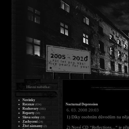
Hlavní nabídka:
Novinky
Recenze
Nocturnal Depression
(634)
Rozhovory
(161)
6. 03. 2008 20:03
Reporty
(50)
1) Díky osobním důvodům na nějak
Slova scény
(18)
Zachycení
(24)
Živé záznamy
(2)
2) Nové CD
“Reflections…“
je př