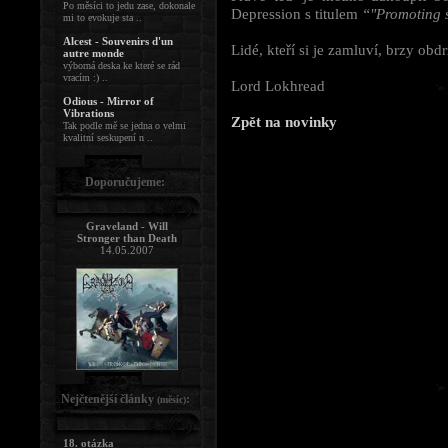
Po měsíci to jedu zase, dokonale
Depression s titulem
“"Promoting s
mi to evokuje sta ..
Alcest - Souvenirs d'un
Lidé, kteří si je zamluví, brzy obdr
autre monde
výborná deska ke které se rád
vracím :) ..
Lord Lokhread
Odious - Mirror of
Vibrations
Zpět na novinky
Tak podle mě se jedna o velmi
kvalitní seskupení n ..
Doporučujeme:
Graveland - Will
Stronger than Death
14.05.2007
Nejčtenější články
:
(měsíc)
18. otázka