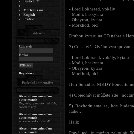
Poslech
(32)
- Lord Lokhraed, vokály
Mortem Zine
- Modii, baskytara
English
Přátelé
- Obeyron, kytara
- Morkhod, bicí
Přihlášení:
Druhou kytaru na CD nahraje Herr
3) Co se týče živého vystupování, l
Uživatel:
Heslo:
- Lord Lokhraed, vokály, kytara
- Modii, baskytara
- Obeyron, kytara
- Morkhod, bicí
Registrace
Poslední komentáře:
Herr Suizid se NIKDY koncertu ne
4) Objednávat můžete zde :
noctu
Alcest - Souvenirs d'un
autre monde
Tak, vole, ty seš taky jiná třída,
5) Rozhodujeme se, kde budeme 
na tebe si nepř ..
Itálie…
Alcest - Souvenirs d'un
autre monde
Hailz
A já to smazal z disku :-D ..
Alcest - Souvenirs d'un
autre monde
Právě teď je možno zakoupit 50