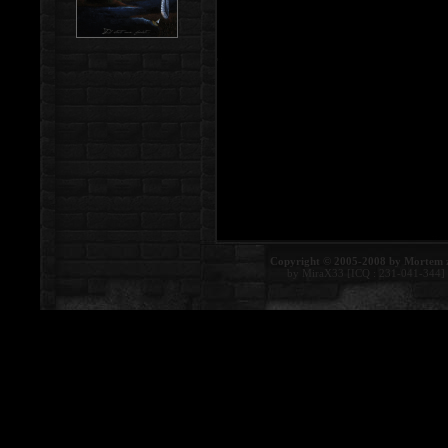
Copyright © 2005-2008 by Mortem 
by MiraX33 [ICQ : 231-041-344]