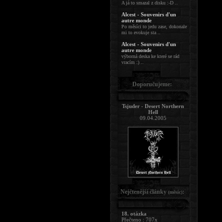
A já to smazal z disku :-D ..
Alcest - Souvenirs d'un
autre monde
Po měsíci to jedu zase, dokonale
mi to evokuje sta ..
Alcest - Souvenirs d'un
autre monde
výborná deska ke které se rád
vracím :) ..
Doporučujeme:
Tsjuder - Desert Northern
Hell
09.04.2005
Nejčtenější články
:
(měsíc)
18. otázka
Přečteno : 707x