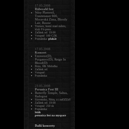
17.05.2008
Rübezahl fest
Stíny Plamenů,
Trautenauer 666,
Moravská Zima, Bloody
Lair, Ruune
Trutnov, horní staré město,
klub Fit-press
Začátek od: 19:00
Vstupné: 100 CZK
Poznámka:
plakát
17.05.2008
Koncert
Eminenz(D),
Purgatory(D), Reign In
Blood(D)
Brno, HK Melodka
Začátek od:
Vstupné:
Poznámka:
23.05.2008
Perunica Fest III
Butterfly Temple, Saltus,
Radogost
Slovensko, Nitra, r.c.naOZZaY
Začátek od: 19:00
Vstupné: 250 sk
Poznámka:
leták
perunica fest na myspace
Další koncerty