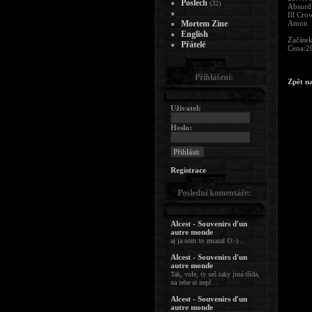
Poslech
(32)
Absurd 
Ill Cro
Mortem Zine
Amon
English
Začátek
Přátelé
Cena:2
Přihlášení:
Zpět n
Uživatel:
Heslo:
Registrace
Poslední komentáře:
Alcest - Souvenirs d'un
autre monde
aj ja som to zmazal O:-) ..
Alcest - Souvenirs d'un
autre monde
Tak, vole, ty seš taky jiná třída,
na tebe si nepř ..
Alcest - Souvenirs d'un
autre monde