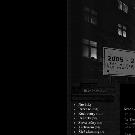
Hlavní nabídka:
Novinky
Recenze
Kroda 
(634)
Rozhovory
(161)
17. 03.
Reporty
(50)
Po Tem
Slova scény
(18)
jednomu
Zachycení
Absurd 
(24)
Živé záznamy
(2)
25.4.0