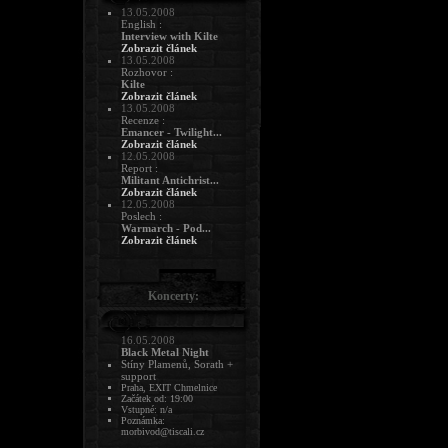
13.05.2008
English :
Interview with Kilte
Zobrazit článek
13.05.2008
Rozhovor :
Kilte
Zobrazit článek
13.05.2008
Recenze :
Emancer - Twilight...
Zobrazit článek
12.05.2008
Report :
Militant Antichrist...
Zobrazit článek
12.05.2008
Poslech :
Warmarch - Pod...
Zobrazit článek
Koncerty:
16.05.2008
Black Metal Night
Stíny Plamenů, Sorath +
support
Praha, EXIT Chmelnice
Začátek od: 19:00
Vstupné: n/a
Poznámka:
morbivod@tiscali.cz