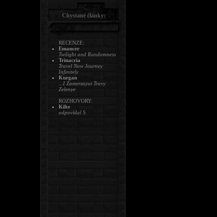
Chystané články:
RECENZE:
Emancer
Twilight and Randomness
Trinacria
Travel Now Journey
Infinitely
Kurgan
...I Zamerzayut Travy
Zelenye
ROZHOVORY:
Kilte
odpovídal S.