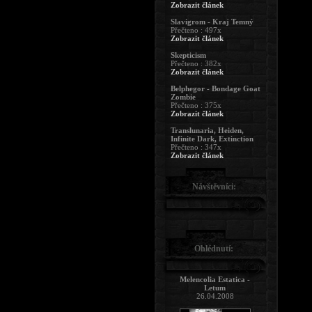
Zobrazit článek
Slavigrom - Kraj Temný
Přečteno : 497x
Zobrazit článek
Skepticism
Přečteno : 382x
Zobrazit článek
Belphegor - Bondage Goat
Zombie
Přečteno : 375x
Zobrazit článek
Translunaria, Heiden,
Infinite Dark, Extinction
Přečteno : 347x
Zobrazit článek
Návštěvníci:
Ohlédnutí:
Melencolia Estatica -
Letum
26.04.2008