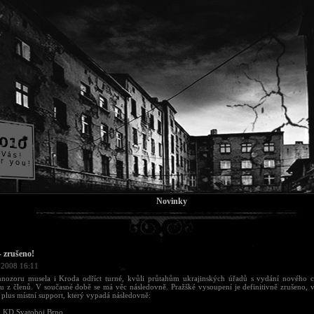
Novinky
- zrušeno!
 2008 16:11
nozoru musela i Kroda odříct turné, kvůli průtahům ukrajinských úřadů s vydání nového c
 z členů. V současné době se má věc následovně. Pražšké vysoupení je definitivně zrušeno, v
plus místní support, který vypadá následovně:
8 KD Svatoboj Brno