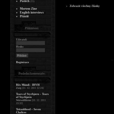
Poslech
(15)
Zobrazit všechny články
Mortem Zine
English interviews
Přátelé
Přihlášení:
Uživatel:
Heslo:
Registrace
Poslední komentáře:
Rêx Mündi - IHVH
Zorg
[11. 12. 2011 12:24]
Tears of Styrbjørn – Tears
of Styrbjørn
Werwolfthron
[10. 12. 2011
19:32]
Teitanblood – Seven
Chalices