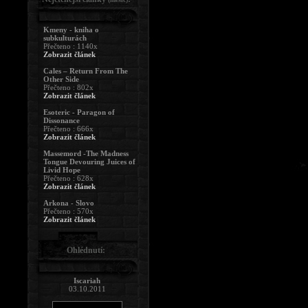
Kmeny - kniha o
subkulturách
Přečteno : 1140x
Zobrazit článek
Cales – Return From The
Other Side
Přečteno : 802x
Zobrazit článek
Esoteric - Paragon of
Dissonance
Přečteno : 666x
Zobrazit článek
Massemord -The Madness
Tongue Devouring Juices of
Livid Hope
Přečteno : 628x
Zobrazit článek
Arkona - Slovo
Přečteno : 570x
Zobrazit článek
Ohlédnutí:
Iscariah
03.10.2011