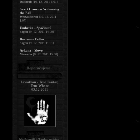
Dalihrob
[10. 12. 2011 6:01]
Svart Crown – Witnessing
the Fall
Werwolfthron
[10. 12. 2011
1:07]
Umbrtka - Spočinutí
dagon
[9. 12. 2011 14:09]
Burzum - Fallen
dagon
[9. 12. 2011 11:01]
Arkona - Slovo
Mercader
[8. 12. 2011 15:58]
Doporučujeme:
Leviathan - True Traitor,
True Whore
03.12.2011
Nejčtenější články
:
(měsíc)