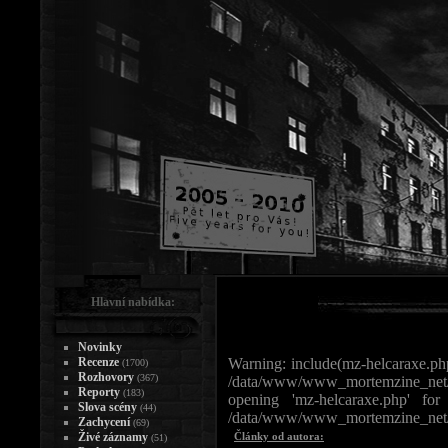
Hlavní nabídka:
Novinky
Recenze
Warning: include(mz-helcaraxe.php)
(1700)
Rozhovory
(367)
/data/www/www_mortemzine_net/
Reporty
(183)
opening 'mz-helcaraxe.php' for in
Slova scény
(44)
/data/www/www_mortemzine_net/s
Zachycení
(69)
Živé záznamy
Články od autora:
(51)