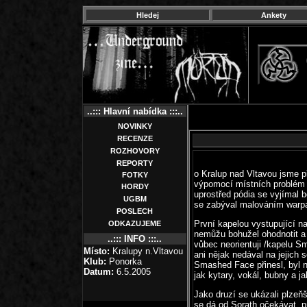
Hledej
Ankety
..::: Hlavní nabídka :::..
NOVINKY
RECENZE
ROZHOVORY
REPORTY
o Kralup nad Vltavou jsme p
FOTKY
výpomocí místních problém n
HORDY
uprostřed pódia se vyjímal b
UGBM
se zabýval malováním warpai
POSLECH
První kapelou vystupující na
ODKAZUJEME
nemůžu bohužel ohodnotit a 
..::: INFO :::..
vůbec neorientuji /kapelu S
Místo:
Kralupy n.Vltavou
ani nějak nedával na jejich
Klub:
Ponorka
Smashed Face přinesl, byl n
Datum:
6.5.2005
jak kytary, vokál, bubny a ja
Jako druzí se ukázali plzeňš
se dá od Sorath očekávat, p