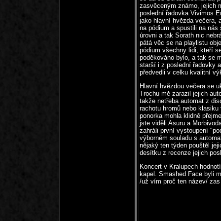
zasvěceným známo, jejich me
poslední řadovka Vivimos E
jako hlavní hvězda večera, a
na pódium a spustili na nás
úrovni a tak Sorath nic neb
pátá věc se na playlistu obje
pódium všechny lidi, kteří s
poděkováno bylo, a tak se m
starší i z poslední řadovky 
předvedli v celku kvalitní vý
Hlavní hvězdou večera se uk
Trochu mě zarazil jejich au
takže netřeba automat z disc
rachotu hromů nebo klasiku 
ponorka mohla klidně přejmen
jste viděli Asuru a Morbivo
zahráli první vystoupení "p
výborném souladu s automat
nějaký ten týden pouštěl jej
desítku z recenze jejich pos
Koncert v Kralupech hodnot
kapel. Smashed Face byli mi
/už vím proč ten název/ zas 