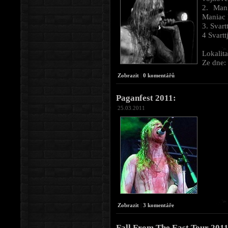
2. Man
Maniac 
3. Svar
4 Svartt
Lokalit
Ze dne:
Zobrazit
|
0 komentářů
Paganfest 2011:
25.03.2011
Zobrazit
|
3 komentáře
Fall From The East Tour 2011