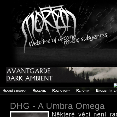
Hlavní stránka
Recenze
Rozhovory
Reporty
English Inte
DHG - A Umbra Omega
Některé věci není ra