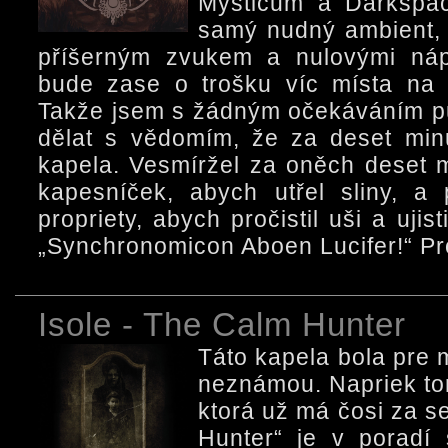
Mysticum a Darkspac
samý nudný ambient, 
příšerným zvukem a nulovými náp
bude zase o trošku víc místa na 
Takže jsem s žádným očekáváním pus
dělat s vědomím, že za deset min
kapela. Vesmíržel za oněch deset m
kapesníček, abych utřel sliny, a
propriety, abych pročistil uši a ujis
„Synchronomicon Aboen Lucifer!“ Pro
Isole - The Calm Hunter
Táto kapela bola pre
neznámou. Napriek to
ktorá už má čosi za 
Hunter“ je v poradí 