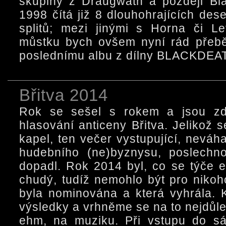
skupiny z Draugwath a později Bl
1998 čítá již 8 dlouhohrajících des
splitů; mezi jinými s Horna či L
můstku bych ovšem nyní rád přebě
poslednímu albu z dílny BLACKDEAT
Břitva 2014
Rok se sešel s rokem a jsou zd
hlasování anticeny Břitva. Jelikož s
kapel, ten večer vystupující, neváh
hudebního (ne)byznysu, poslechno
dopadl. Rok 2014 byl, co se týče 
chudý, tudíž nemohlo být pro nikoh
byla nominována a která vyhrála.
výsledky a vrhněme se na to nejdůleži
ehm, na muziku. Při vstupu do sá