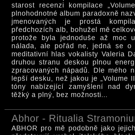
starost recenzi kompilace „Volume
plnohodnotné album paradoxně nazva
jmenovaných je prostá kompil
předchozích alb, bohužel mě celkov
protože byla jednoduše až moc u
nálada, ale pořád ne, jedná se o
meditativní hlas vokalisty Valeria 
druhou stranu deskou plnou energi
zpracovaných nápadů. Dle mého n
lepší desku, než jakou je „Volume I
tóny nabízející zamyšlení nad dy
těžký a plný, bez možnosti...
Abhor - Ritualia Stramoni
ABHOR pro mě podobně jako jejich