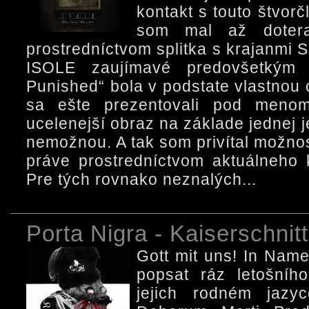
kontakt s touto štvo
som mal až dotera
prostredníctvom splitka s krajanmi 
ISOLE zaujímavé predovšetkým
Punished“ bola v podstate vlastnou 
sa ešte prezentovali pod menom
ucelenejší obraz na základe jednej 
nemožnou. A tak som privítal možnos
práve prostredníctvom aktuálneho
Pre tých rovnako neznalých...
Porta Nigra - Kaiserschnitt
Gott mit uns! In Name
popsat ráz letošní
jejich rodném jazyc