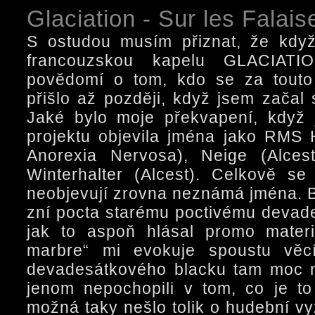
Glaciation - Sur les Falai
S ostudou musím přiznat, že když
francouzskou kapelu GLACIATI
povědomí o tom, kdo se za touto 
přišlo až později, když jsem začal 
Jaké bylo moje překvapení, když 
projektu objevila jména jako RMS
Anorexia Nervosa), Neige (Alces
Winterhalter (Alcest). Celkově s
neobjevují zrovna neznámá jména. B
zní pocta starému poctivému devad
jak to aspoň hlásal promo materi
marbre“ mi evokuje spoustu věc
devadesátkového blacku tam moc 
jenom nepochopili v tom, co je t
možná taky nešlo tolik o hudební vy