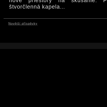
nové priestory na skúšanie. 
štvorčlenná kapela...
Novější příspěvky