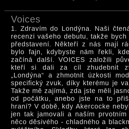
Voices
1. Zdravím do Londýna. Naši čten
recenzi vašeho debutu, takže bych 
představení. Někteří z nás mají rá
bylo fajn, kdybyste nám řekli, kd
začíná další. VOICES založili pů
kteří si dali za cíl zhudebnit 
„Londýna“ a zhmotnit úzkosti mod
specifický zvuk, díky kterému je va
Takže mě zajímá, zda jste měli jasn
od počátku, anebo jste na to přiš
hraní? V době, kdy Akercocke nebyl
jen tak jamovali a naším prvotním 
něco děsivého - chladného a blackm