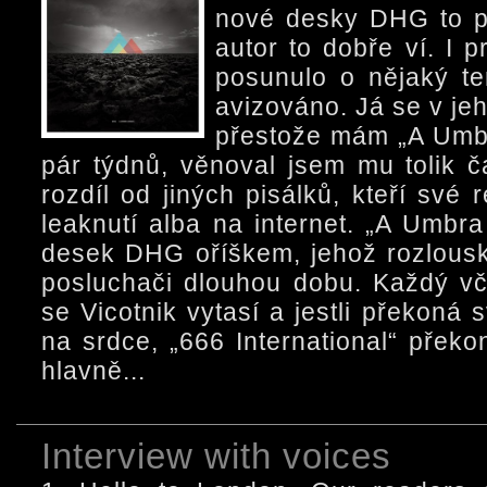
nové desky DHG to pl
autor to dobře ví. I 
posunulo o nějaký te
avizováno. Já se v jeh
přestože mám „A Umbr
pár týdnů, věnoval jsem mu tolik ča
rozdíl od jiných pisálků, kteří své 
leaknutí alba na internet. „A Umbr
desek DHG oříškem, jehož rozlous
posluchači dlouhou dobu. Každý v
se Vicotnik vytasí a jestli překoná 
na srdce, „666 International“ přek
hlavně...
Interview with voices