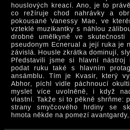
houslových kreací. Ano, je to práv
co režíruje chod nahrávky a obra
pokousané Vanessy Mae, ve kterém 
vzteklé muzikantky s náhlou zálibo
drobné umělkyně ve skutečnosti 
pseudonym Ecnerual a její ruka je 
závislá. Housle zkrátka dominují, sly
Představili jsme si hlavní nástroj
podat ruku také s hlavním protag
ansámblu. Tím je Kvasir, který v
Abhor, píchl vidle páchnoucí okul
myslet více uvolněně, i když na
vlastní. Takže si to pěkně shrňme:
strany smyčcového hrdiny se sk
hmota někde na pomezí avantgardy,.