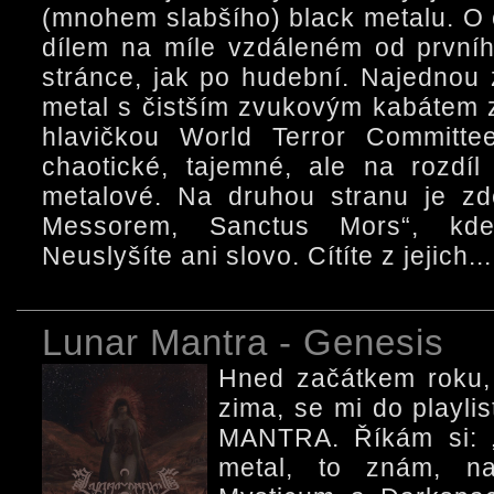
(mnohem slabšího) black metalu. O o
dílem na míle vzdáleném od prvního
stránce, jak po hudební. Najedno
metal s čistším zvukovým kabátem z
hlavičkou World Terror Committee
chaotické, tajemné, ale na rozdí
metalové. Na druhou stranu je zd
Messorem, Sanctus Mors“, kde
Neuslyšíte ani slovo. Cítíte z jejich...
Lunar Mantra - Genesis
Hned začátkem roku, 
zima, se mi do playl
MANTRA. Říkám si: 
metal, to znám, na