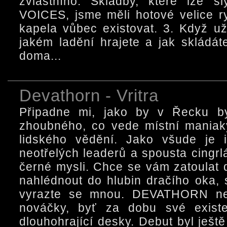
zvláštního. Skladby, které lze s
VOICES, jsme měli hotové velice r
kapela vůbec existovat. 3. Když u
jakém ladění hrajete a jak skládá
doma...
Devathorn - Vritra
Připadne mi, jako by v Řecku b
zhoubného, co vede místní maniak
lidského vědění. Jako všude je 
neotřelých leaderů a spousta cingrl
černé mysli. Chce se vám zatoulat 
nahlédnout do hlubin dračího oka
vyrazte se mnou. DEVATHORN ne
nováčky, byť za dobu své existe
dlouhohrající desky. Debut byl ješt