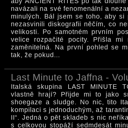
aby ANCIENT RITES po tak dlouhé 
navázali na své fenomenální a neza
minulých. Bál jsem se toho, aby si 
nezasvinili diskografii něčím, co n
velikosti. Po samotném prvním po
velice rozpačité pocity. Přišla m
zaměnitelná. Na první pohled se mi
tak, že pokud...
Last Minute to Jaffna - Vol
Italská skupina LAST MINUTE 
vlastně hrají? Přijde mi to jako s
shoegaze a sludge. No nic, tito It
kompilaci s jednoduchým, až taran
II“. Jedná o pět skladeb s nic neří
s celkovou stopáží sedmdesát min