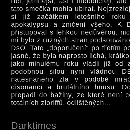
říci, jemnější, asi i melodičtěji, al
tato smečka mohla ubírat. Nejzrezle
si již začátkem letošního roku
apokalypsu a zničení všeho. 
přistupoval s lehkou nedůvěrou, ni
mi bylo z různých stran podsouváno,
DsO. Tato „doporučení“ po třetím p
jasné, že byla naprosto lichá, krátk
jako minulému roku vládli již od z
podobnou silou nyní vládnou 
natěsnaného zla v podobě mračn
disonancí a brutálního hnusu. O
propadl do bažiny, ze které není c
totálních zloriffů, odlištěných...
Darktimes