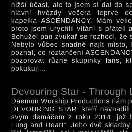
nižší účast, ale to jsem si dal do so
hlavní hvězdy večera teprve doj
kapelka ASCENDANCY. Mám velice 
proto jsem urychlil vítání s přáteli
Bohužel pan zvukař se rozhodl, že s
Nebylo vůbec snadné najít místo,
poznat, co roztančení ASCENDANCY 
pozorovat různé skupinky fans, 
pokukují...
Devouring Star - Through 
Daemon Worship Productions nám pře
DEVOURING STAR, kteří navnadili
svým demáčem z roku 2014, jež b
Lung and Heart“. Jeho dvě skladby b