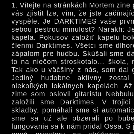
1. Vítejte na stránkách Mortem zine
vás zjistit lze, vím, že jste začínají
vyspěle. Je DARKTIMES vaše prvn
sebou pestrou minulost? Narakh: Je
kapela. Pokusov založiť kapelu bolo
členmi Darktimes. Všetci sme dlhor
zápalom pre hudbu. Skúšali sme da
to na niečom stroskotalo… škola,
Tak ako u väčšiny z nás, som dal g
Jediný hudobne aktívny zostal
niekoľkých lokálnych kapelách. A
zime som oslovil gitaristu Nebbu
založili sme Darktimes. V trojic
skladby, pomáhali sme si automatic
sme sa už ale obzerali po bube
fungovania sa k nám pridal Ossa. S 