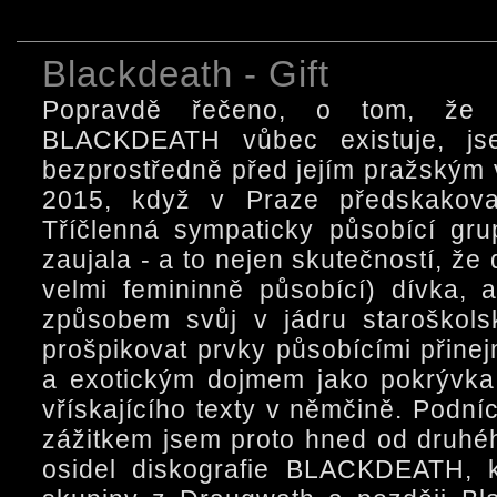
Blackdeath - Gift
Popravdě řečeno, o tom, že 
BLACKDEATH vůbec existuje, js
bezprostředně před jejím pražským 
2015, když v Praze předskakovali
Tříčlenná sympaticky působící gr
zaujala - a to nejen skutečností, že
velmi femininně působící) dívka, 
způsobem svůj v jádru staroškols
prošpikovat prvky působícími přine
a exotickým dojmem jako pokrývka
vřískajícího texty v němčině. Podní
zážitkem jsem proto hned od druhéh
osidel diskografie BLACKDEATH, 