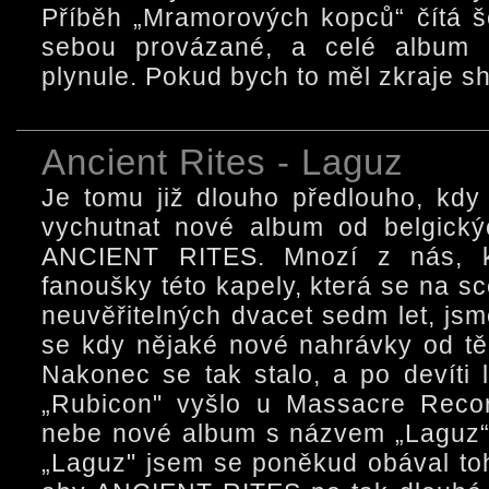
Příběh „Mramorových kopců“ čítá še
sebou provázané, a celé album 
plynule. Pokud bych to měl zkraje shr
Ancient Rites - Laguz
Je tomu již dlouho předlouho, kdy
vychutnat nové album od belgický
ANCIENT RITES. Mnozí z nás, k
fanoušky této kapely, která se na s
neuvěřitelných dvacet sedm let, jsm
se kdy nějaké nové nahrávky od t
Nakonec se tak stalo, a po devíti 
„Rubicon" vyšlo u Massacre Recor
nebe nové album s názvem „Laguz“
„Laguz" jsem se poněkud obával toh