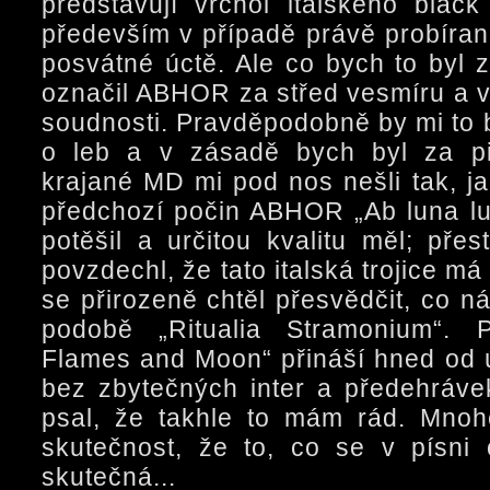
představují vrchol italského blac
především v případě právě probíran
posvátné úctě. Ale co bych to byl 
označil ABHOR za střed vesmíru a v
soudnosti. Pravděpodobně by mi to 
o leb a v zásadě bych byl za pi
krajané MD mi pod nos nešli tak, ja
předchozí počin ABHOR „Ab luna luc
potěšil a určitou kvalitu měl; pře
povzdechl, že tato italská trojice má
se přirozeně chtěl přesvědčit, co n
podobě „Ritualia Stramonium“. 
Flames and Moon“ přináší hned od
bez zbytečných inter a předehrávek
psal, že takhle to mám rád. Mno
skutečnost, že to, co se v písni
skutečná...