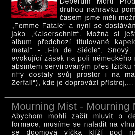
Deberum Morti Prod
druhou nahrávku pomy
časem jsme měli možn
„Femme Fatale“ a nyní se dostává
jako „Kaiserschnitt“. Možná si je
album předchozí titulované kape
metal“ - „Fin de Siécle“. Snový,
evokující zásek na poli německého 
absintem servírovaným přes lžičku 
riffy dostaly svůj prostor i na ma
Zerfall“), kde je doprovází přístroj,...
Mourning Mist - Mourning 
Abychom mohli začít mluvit o de
formace, musíme se naladit na vlnu
se doomová víčka klíží pod n