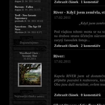
Zobrazit článek
|
1 komentář
dagon
[8. 04. 2011 14:15]
Burzum - Fallen
dagon
[8. 04. 2011 11:17]
River - Když jsem zemřela, s
Troll - Neo-Satanic
17.02.2011
Supremacy
geodeath
[8. 04. 2011 10:12]
„Když jsem zemřel
Satyricon - The Age Of
Nero
Pod vlajkou tohoto motta se na s
Mysticus
[8. 04. 2011 8:57]
na druhou stranu účelným názve
zarytý fanoušek listuje...
Doporučujeme:
Zobrazit článek
|
2 komentáře
Woodland Choir -
River:
Serenity Rise
31.03.2011
17.02.2011
Kapelu RIVER jsem už dostatečně
přijměte pozvání k rozhovoru, kte
Oba jsou duší metalisté, ovšem tou
Zobrazit článek
|
0 komentářů
Nejčtenější články
:
(měsíc)