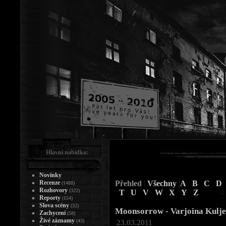
Hlavní nabídka:
Novinky
Recenze
Přehled
|
Všechny
|
A
B
C
D
(1488)
Rozhovory
(322)
T
U
V
W
X
Y
Z
Reporty
(154)
Slova scény
(32)
Moonsorrow - Varjoina Kulj
Zachycení
(58)
Živé záznamy
(43)
23.03.2011