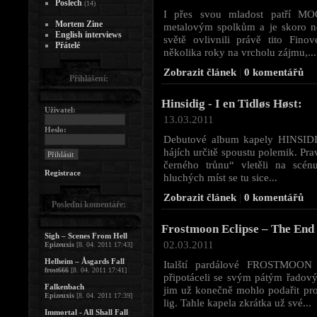
Poslech
(14)
I přes svou mladost patří M
Mortem Zine
metalovým spolkům a je skoro neu
English interviews
světě ovlivnili právě tito Fin
Přátelé
několika roky na vrcholu zájmu,...
Zobrazit článek
|
0 komentářů
Přihlášení:
Hinsidig - I en Tidløs Høst:
Uživatel:
13.03.2011
Heslo:
Debutové album kapely HINSIDI
hájích určitě spoustu polemik. Prav
černého trůnu“ vletěli na scén
Registrace
hluchých míst se tu sice...
Zobrazit článek
|
0 komentářů
Poslední komentáře:
Frostmoon Eclipse – The End 
Sigh – Scenes From Hell
02.03.2011
Epizeuxis
[8. 04. 2011 17:43]
Helheim – Åsgards Fall
Italští pardálové FROSTMOON
frost666
[8. 04. 2011 17:41]
připotáceli se svým pátým řadov
Falkenbach
jim už konečně mohlo podařit pro
Epizeuxis
[8. 04. 2011 17:39]
lig. Tahle kapela zkrátka už své...
Immortal - All Shall Fall