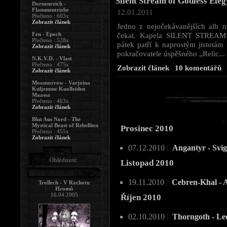
Silent Stream of Godless Ele
Dornenreich -
Flammentriebe
12.01.2011
Přečteno : 603x
Zobrazit článek
Jedno z nejočekávanějších alb 
Fen - Epoch
čekat. Kapela SILENT STREA
Přečteno : 528x
pátek patří k naprostým jistotám 
Zobrazit článek
pokračovatele úspěšného „Relic...
N.K.V.D. - Vlast
Přečteno : 475x
Zobrazit článek
|
10 komentářů
Zobrazit článek
Moonsorrow - Varjoina
Kuljemme Kuolleiden
Maassa
Přečteno : 463x
Zobrazit článek
Blut Aus Nord - The
Mystical Beast of Rebellion
Prosinec 2010
Přečteno : 455x
Zobrazit článek
07.12.2010
|
Angantyr - Svi
Ohlédnutí:
Listopad 2010
19.11.2010
|
Cebren-Khal - A
Trollech - V Rachotu
Hromů
16.04.2005
Říjen 2010
02.10.2010
|
Thorngoth - Le