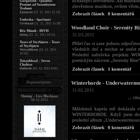
ucházející dovolenou. Asi málokdo 
Gorgoroth - Quantos
Possunt ad Satanitatem
zlověstnou muzikou, ovšem vězte, ž
Trahunt
Epizeuxis
[13. 12. 2011 21:23]
Zobrazit článek
|
0 komentářů
Umbrtka - Spočinutí
Urvihnaat
[12. 12. 2011 15:50]
Woodland Choir - Serenity Ri
Rêx Mündi - IHVH
31.03.2011
dufaq
[12. 12. 2011 14:31]
Tears of Styrbjørn – Tears
Přišel čas si zase jednou odpočin
of Styrbjørn
všedních dní a nechat se unést 
Werwolfthron
[10. 12. 2011
19:32]
Poslední nahrávka projektu W
poetickým názvem „Serenity Rise“,
Teitanblood – Seven
Chalices
Zobrazit článek
|
1 komentář
Dalihrob
[10. 12. 2011 6:01]
Doporučujeme:
Winterhorde - Underwaterm
11.02.2011
Shining – Live Blackjazz
... vl
06.12.2011
Málokterá kapela mě dokázala 
WINTERHORDE. Když jsem dostal 
poslední album „Underwatermoon“, 
Zobrazit článek
|
0 komentářů