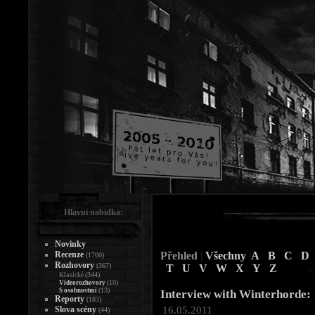
Hlavní nabídka:
Novinky
Recenze
Přehled
|
Všechny
|
A
B
C
D
(1700)
Rozhovory
(367)
T
U
V
W
X
Y
Z
(344)
Klasické
(10)
Videorozhovory
(13)
S osobnostmi
Interview with Winterhorde:
Reporty
(183)
16.05.2011
Slova scény
(44)