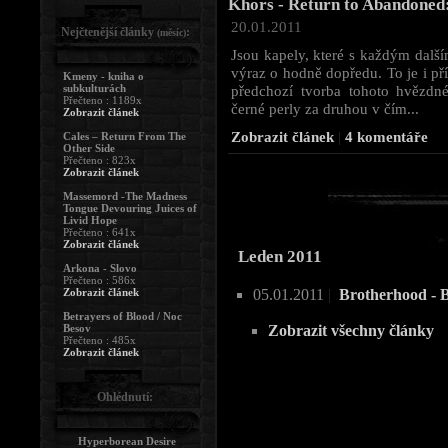
Khors - Return to Abandoned
20.01.2011
Nejčtenější články
:
(měsíc)
Jsou kapely, které s každým dalš
výraz o hodně dopředu. To je i př
Kmeny - kniha o
subkulturách
předchozí tvorba tohoto hvězdn
Přečteno : 1189x
černé perly za druhou v čím...
Zobrazit článek
Zobrazit článek
|
4 komentáře
Cales – Return From The
Other Side
Přečteno : 823x
Zobrazit článek
Massemord -The Madness
Tongue Devouring Juices of
Livid Hope
Přečteno : 641x
Zobrazit článek
Leden 2011
Arkona - Slovo
Přečteno : 586x
Zobrazit článek
05.01.2011
|
Brotherhood - 
Betrayers of Blood / Noc
Besov
Zobrazit všechny články
Přečteno : 485x
Zobrazit článek
Ohlédnutí:
Hyperborean Desire