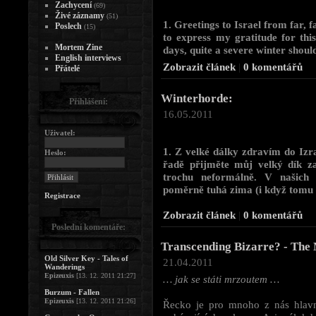
Zachycení
(69)
Živé záznamy
(51)
1. Greetings to Israel from far
Poslech
(15)
to express my gratitude for this
Mortem Zine
days, quite a severe winter should
English interviews
Zobrazit článek
|
0 komentářů
Přátelé
Winterhorde:
Přihlášení:
16.05.2011
Uživatel:
1. Z velké dálky zdravím do 
Heslo:
řadě přijměte můj velký dík z
trochu neformálně. V našich
poměrně tuhá zima (i když tomu z
Registrace
Zobrazit článek
|
0 komentářů
Poslední komentáře:
Transcending Bizarre? - The 
Old Silver Key - Tales of
21.04.2011
Wanderings
Epizeuxis
[13. 12. 2011 21:27]
… jak se státi mrzoutem …
Burzum - Fallen
Epizeuxis
[13. 12. 2011 21:26]
Řecko je pro mnoho z nás hlav