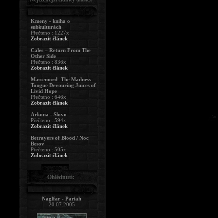
Kmeny - kniha o
subkulturách
Přečteno : 1227x
Zobrazit článek
Cales – Return From The
Other Side
Přečteno : 836x
Zobrazit článek
Massemord -The Madness
Tongue Devouring Juices of
Livid Hope
Přečteno : 646x
Zobrazit článek
Arkona - Slovo
Přečteno : 594x
Zobrazit článek
Betrayers of Blood / Noc
Besov
Přečteno : 505x
Zobrazit článek
Ohlédnutí:
Naglfar - Pariah
20.07.2005