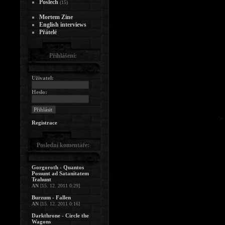
Poslech
(15)
Mortem Zine
English interviews
Přátelé
Přihlášení:
Uživatel:
Heslo:
Registrace
Poslední komentáře:
Gorgoroth - Quantos
Possunt ad Satanitatem
Trahunt
AN
[15. 12. 2011 0:29]
Burzum - Fallen
AN
[15. 12. 2011 0:16]
Darkthrone - Circle the
Wagons