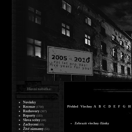
Hlavní nabídka:
Novinky
Recenze
Přehled
|
Všechny
|
A
B
C
D
E
F
G
H
(1700)
Rozhovory
(367)
Reporty
(183)
Slova scény
(44)
Zobrazit všechny články
Zachycení
(69)
Živé záznamy
(51)