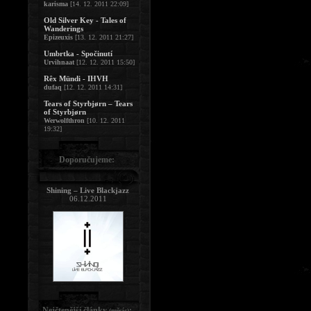
karisma
[14. 12. 2011 22:09]
Old Silver Key - Tales of
Wanderings
Epizeuxis
[13. 12. 2011 21:27]
Umbrtka - Spočinutí
Urvihnaat
[12. 12. 2011 15:50]
Rêx Mündi - IHVH
dufaq
[12. 12. 2011 14:31]
Tears of Styrbjørn – Tears
of Styrbjørn
Werwolfthron
[10. 12. 2011
19:32]
Doporučujeme:
Shining – Live Blackjazz
06.12.2011
Nejčtenější články
:
(měsíc)