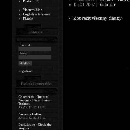
Poslech
(15)
05.01.2007
|
Velmistr
Mortem Zine
English interviews
Zobrazit všechny články
Přátelé
Přihlášení:
Uživatel:
Heslo:
Registrace
Poslední komentáře:
Gorgoroth - Quantos
Possunt ad Satanitatem
Trahunt
AN
[15. 12. 2011 0:29]
Burzum - Fallen
AN
[15. 12. 2011 0:16]
Darkthrone - Circle the
Wagons