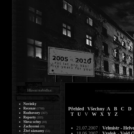
Hlavní nabídka:
Novinky
Recenze
Přehled
|
Všechny
|
A
B
C
D
(1700)
Rozhovory
(367)
T
U
V
W
X
Y
Z
Reporty
(183)
Slova scény
(44)
Zachycení
(69)
21.07.2007
|
Velmistr - Helv
Živé záznamy
(51)
18.06.2007
|
Vrolok - Void (