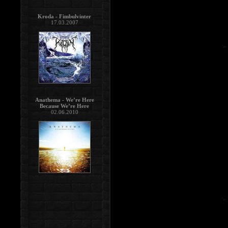
Kroda - Fimbulvinter
17.03.2007
Anathema - We’re Here
Because We’re Here
02.06.2010