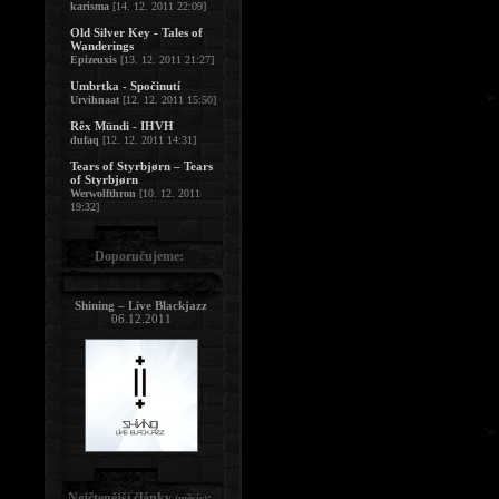
karisma
[14. 12. 2011 22:09]
Old Silver Key - Tales of
Wanderings
Epizeuxis
[13. 12. 2011 21:27]
Umbrtka - Spočinutí
Urvihnaat
[12. 12. 2011 15:50]
Rêx Mündi - IHVH
dufaq
[12. 12. 2011 14:31]
Tears of Styrbjørn – Tears
of Styrbjørn
Werwolfthron
[10. 12. 2011
19:32]
Doporučujeme:
Shining – Live Blackjazz
06.12.2011
Nejčtenější články
:
(měsíc)