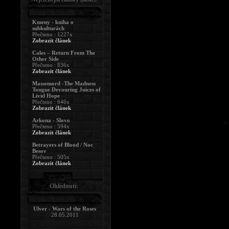
Kmeny - kniha o
subkulturách
Přečteno : 1227x
Zobrazit článek
Cales – Return From The
Other Side
Přečteno : 836x
Zobrazit článek
Massemord -The Madness
Tongue Devouring Juices of
Livid Hope
Přečteno : 646x
Zobrazit článek
Arkona - Slovo
Přečteno : 594x
Zobrazit článek
Betrayers of Blood / Noc
Besov
Přečteno : 505x
Zobrazit článek
Ohlédnutí:
Ulver - Wars of the Roses
28.05.2011