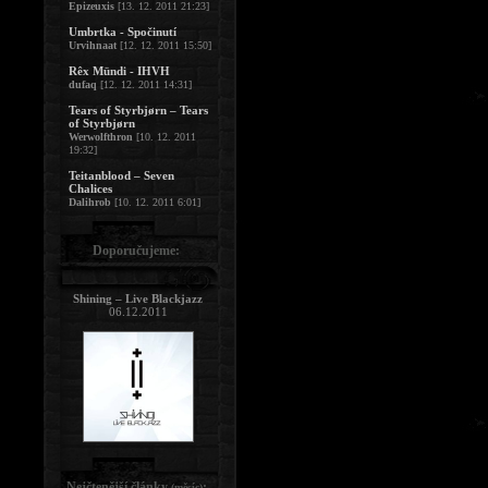
Epizeuxis
[13. 12. 2011 21:23]
Umbrtka - Spočinutí
Urvihnaat
[12. 12. 2011 15:50]
Rêx Mündi - IHVH
dufaq
[12. 12. 2011 14:31]
Tears of Styrbjørn – Tears
of Styrbjørn
Werwolfthron
[10. 12. 2011
19:32]
Teitanblood – Seven
Chalices
Dalihrob
[10. 12. 2011 6:01]
Doporučujeme:
Shining – Live Blackjazz
06.12.2011
Nejčtenější články
:
(měsíc)