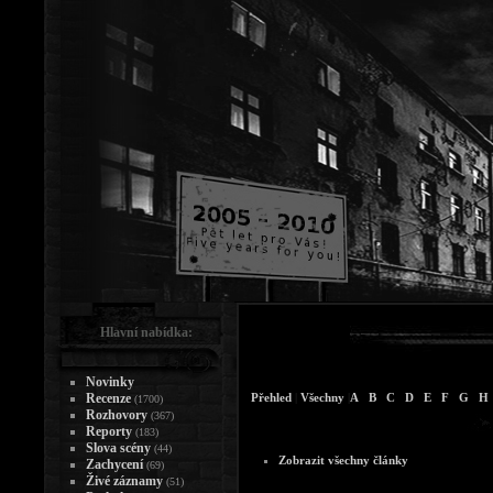
Hlavní nabídka:
Novinky
Recenze
Přehled
|
Všechny
|
A
B
C
D
E
F
G
H
(1700)
Rozhovory
(367)
Reporty
(183)
Slova scény
(44)
Zobrazit všechny články
Zachycení
(69)
Živé záznamy
(51)