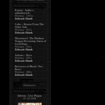
Kmeny - kniha o
subkulturách
Přečteno : 1191x
Zobrazit článek
Cales – Return From The
Other Side
Přečteno : 823x
Zobrazit článek
Massemord -The Madness
Tongue Devouring Juices of
Livid Hope
Přečteno : 641x
Zobrazit článek
Arkona - Slovo
Přečteno : 587x
Zobrazit článek
Betrayers of Blood / Noc
Besov
Přečteno : 486x
Zobrazit článek
Ohlédnutí:
Inferno - Live Plague
07.10.2008