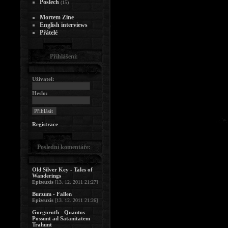
Poslech
(15)
Mortem Zine
English interviews
Přátelé
Přihlášení:
Uživatel:
Heslo:
Registrace
Poslední komentáře:
Old Silver Key - Tales of
Wanderings
Epizeuxis
[13. 12. 2011 21:27]
Burzum - Fallen
Epizeuxis
[13. 12. 2011 21:26]
Gorgoroth - Quantos
Possunt ad Satanitatem
Trahunt