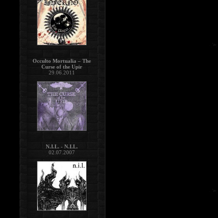
Occulto Mortualia – The
Curse of the Upir
29.06.2011
N.I.L. - N.I.L.
02.07.2007