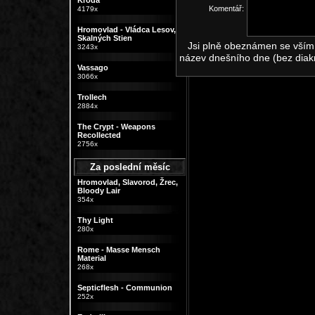
Kroda
Komentář:
4179x
Hromovlad - Vládca Lesov,
Skalných Stien
Jsi plně obeznámen se vším,
3243x
název dnešního dne (bez diak
Vassago
3066x
Trollech
2884x
The Crypt - Weapons
Recollected
2756x
Za poslední měsíc
Hromovlad, Slavorod, Žrec,
Bloody Lair
354x
Thy Light
280x
Rome - Masse Mensch
Material
268x
Septicflesh - Communion
252x