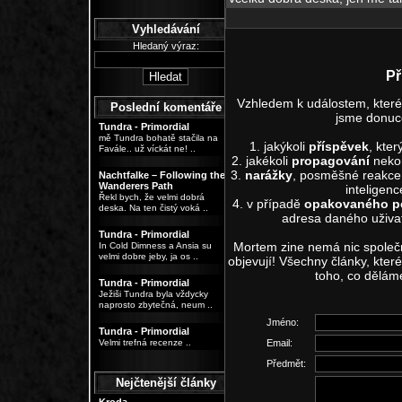
Vyhledávání
Hledaný výraz:
Př
Vzhledem k událostem, které 
Poslední komentáře
jsme donuc
Tundra - Primordial
mě Tundra bohatě stačila na
1. jakýkoli
příspěvek
, kter
Favále.. už víckát ne! ..
2. jakékoli
propagování
neko
3.
narážky
, posměšné reakce 
Nachtfalke – Following the
Wanderers Path
inteligen
Řekl bych, že velmi dobrá
4. v případě
opakovaného p
deska. Na ten čistý voká ..
adresa daného uživa
Tundra - Primordial
Mortem zine nemá nic společn
In Cold Dimness a Ansia su
velmi dobre jeby, ja os ..
objevují! Všechny články, kte
toho, co dělám
Tundra - Primordial
Ježiši Tundra byla vždycky
naprosto zbytečná, neum ..
Jméno:
Tundra - Primordial
Velmi trefná recenze ..
Email:
Předmět:
Nejčtenější články