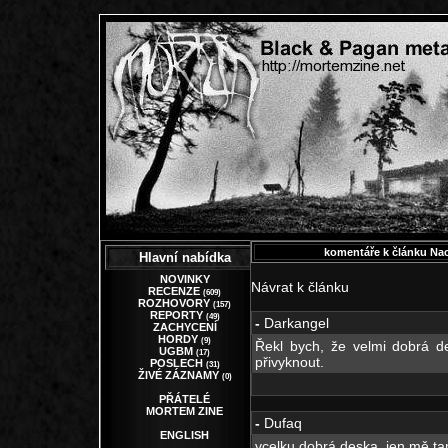
komentáře k článku Nac
Hlavní nabídka
NOVINKY
Návrat k článku
RECENZE
(609)
ROZHOVORY
(157)
REPORTY
(49)
-
Darkangel
ZACHYCENÍ
HORDY
(9)
Řekl bych, že velmi dobrá de
UGBM
(17)
přivyknout.
POSLECH
(31)
ŽIVÉ ZÁZNAMY
(0)
PŘÁTELÉ
MORTEM ZINE
-
Dufaq
ENGLISH
vcelku dobrá deska, jen mě ta