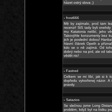
házet ostrý slova ;)
-
frost666
Mě by zajímalo, proč tam lez
recenzi! StS tady byli onehdy
mu Katatonia nelíbí, jeho v
Takovýhle konzumenty bez ku
jich je poslední dobou! Hanba
hlavní článek Opeth a přizna
kdo se o ně zajímá. Od toho
dobrý nebo na prd, ale od tak
vědět nic!
-
Fastred
Celkem se mi líbí, jak si k t
dopředu vytvořenej názor. A 
pravdy.
-
Satazios
Se slečnou jsme Long Distance
problém, když byl na lístku 