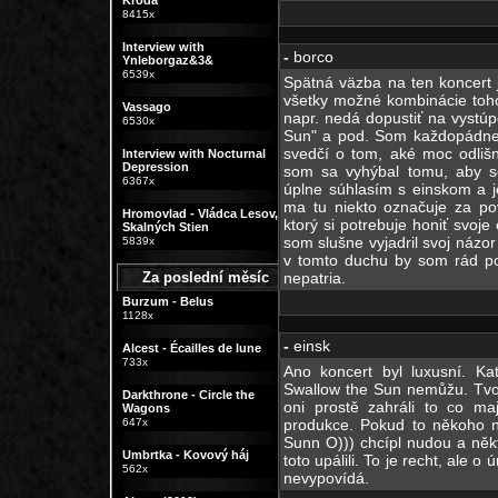
Kroda
8415x
Interview with
-
borco
Ynleborgaz&3&
6539x
Spätná väzba na ten koncert j
všetky možné kombinácie toho,
Vassago
napr. nedá dopustiť na vystúp
6530x
Sun" a pod. Som každopádne r
svedčí o tom, aké moc odliš
Interview with Nocturnal
Depression
som sa vyhýbal tomu, aby s
6367x
úplne súhlasím s einskom a 
ma tu niekto označuje za p
Hromovlad - Vládca Lesov,
ktorý si potrebuje honiť svoj
Skalných Stien
som slušne vyjadril svoj názor 
5839x
v tomto duchu by som rád po
Za poslední měsíc
nepatria.
Burzum - Belus
1128x
-
einsk
Alcest - Écailles de lune
733x
Ano koncert byl luxusní. Ka
Swallow the Sun nemůžu. Tvo
Darkthrone - Circle the
oni prostě zahráli to co ma
Wagons
647x
produkce. Pokud to někoho ne
Sunn O))) chcípl nudou a někt
Umbrtka - Kovový háj
toto upálili. To je recht, ale 
562x
nevypovídá.