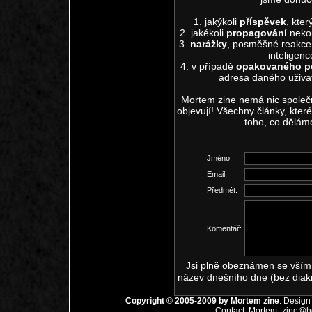
1. jakýkoli
příspěvek
, kter
2. jakékoli
propagování
neko
3.
narážky
, posměšné reakce 
inteligen
4. v případě
opakovaného p
adresa daného uživa
Mortem zine nemá nic společn
objevují! Všechny články, kte
toho, co dělám
Jméno:
Email:
Předmět:
Komentář:
Jsi plně obeznámen se vším,
název dnešního dne (bez diak
Copyright © 2005-2009 by
Mortem zine
. Design
Contact:
Mortem_zine@ho