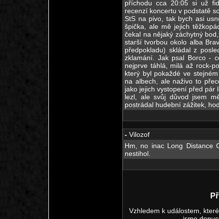
příchodu cca 20:05 si už fid
recenzí koncertu v podstatě 
StS na pivo, tak bych asi us
špička, ale mě jejich těžkop
čekal na nějaký záchytný bod,
starší tvorbou okolo alba Bra
předpokladu) skládal z posle
zklamání. Jak psal Borco - c
nejprve táhlá, milá až rock-
který byl pokaždé ve stejném 
na albech, ale naživo to přec
jako jejich vystopení před pár
lezl, ale svůj důvod jsem m
postrádal hudební zážitek, hod
-
Vilozof
Hm, no inac Long Distance C
nestihol.
Př
Vzhledem k událostem, které 
jsme donuc