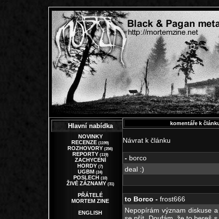
komentáře k článk
Hlavní nabídka
NOVINKY
Návrat k článku
RECENZE
(1199)
ROZHOVORY
(256)
REPORTY
(119)
-
borco
ZACHYCENÍ
HORDY
(7)
deal :)
UGBM
(24)
POSLECH
(10)
ŽIVÉ ZÁZNAMY
(31)
PŘÁTELÉ
to Borco -
frost666
MORTEM ZINE
Nepopírám význam diskuse a
ENGLISH
se přít. Doufám, že to bereš s