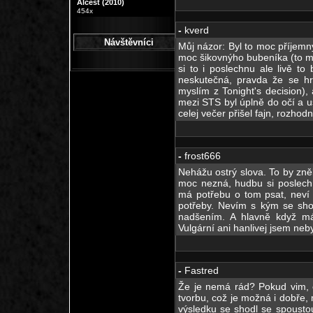
Alcest (2010)
454x
-
kverd
Návštěvníci
Můj názor: Byl to moc příjemný
moc šikovnýho bubeníka (to mě
si to i poslechnu ale livě 
neskutečná, pravda že se hrá
myslím z Tonight's decision), a
mezi STS byl úplně do očí a uš
celej večer přišel fajn, rozhod
-
frost666
Nehážu ostrý slova. To by zněl
moc nezná, hudbu si poslech
má potřebu o tom psat, neví 
potřeby. Nevím s kým se shodl
nadšením. A hlavně když má
Vulgární ani hanlivej jsem neby
-
Fastred
Že je nemá rád? Pokud vim, o
tvorbu, což je možná i dobře,
výsledku se shodl se spoustou 