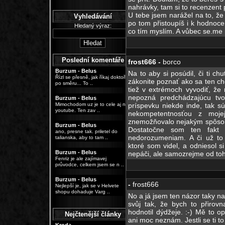
nahrávky, tam si to recenzent 
U tebe jsem narážel na to, že
Vyhledávání
po tom přistoupíš i k hodnoc
Hledaný výraz:
co tím myslím. A vůbec se.me n
Poslední komentáře
frost666 -
borco
Burzum - Belus
Na to aby si posúdil, či ti ch
Řízl se přesně, jak říkaj doktoři,
zákonite poznať ako sa ten ch
po směru... To ..
tiež v extrémoch vyvodiť, že 
nepozná predchádzajúcu tv
Burzum - Belus
Mimochodom uz je to cele aj na
príspevku niekde inde, tak s
youtube. Ten zav ..
nekompetentnosťou z moje
znemožňovalo nejakým spôsob
Burzum - Belus
Dostatočne som ten fakt 
ano, presne tak. priletel do
nedorozumeniam. A či už to
talianska, aby to tam ..
ktoré som videl, a odniesol si
Burzum - Belus
nepáči, ale samozrejme od toho
Fenriz je ale zajímavej
průvodce, celkem jsem se n ..
Burzum - Belus
-
frost666
Nejlepší je, jak se v Helvete
shopu dohaduje Varg ..
No a já jsem ten názor taky na
svůj tak, že bych to přirov
hodnotil dýdžeje. :-) Mě to o
Nejčtenější články
ani moc neznám. Jestli se ti to l