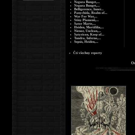
Negura Bunget,...
Negura Bunget,...
Belligerence, Inner...
Panychida, Realm of...
War For War,...
Stíny Plamenů,...
Sator Marte,...
Heiden, Mortifilia,...
Nienor, Unclean,...
Satyricon, Keep of...
Tundra, Inferno,...
Sepsis, Heiden,...
Čti všechny reporty
Os