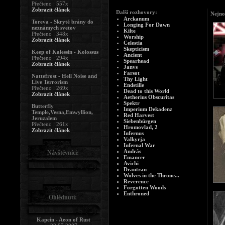
Přečteno : 557x
Zobrazit článek
Další rozhovory:
Nejno
Arckanum
Toreva - Skryté brány do
Longing For Dawn
neznámych svetov
Kilte
Přečteno : 348x
Worship
Zobrazit článek
Celestia
Skepticism
Keep of Kalessin - Kolossus
Ancient
Přečteno : 294x
Spearhead
Zobrazit článek
Janvs
Farsot
Nattefrost - Hell Noise and
Thy Light
Live Terrorism
Endstille
Přečteno : 269x
Dead to this World
Zobrazit článek
Aetherius Obscuritas
Spektr
Butterfly
Imperium Dekadenz
Temple,Vesna,Emwyllion,
Red Harvest
Jeruzalem
Siebenbürgen
Přečteno : 261x
Hromovlad, 2
Zobrazit článek
Infernus
Valkyrja
Infernal War
András
Návštěvníci:
Emancer
Avichi
Drautran
Wolves in the Throne...
Reverence
Forgotten Woods
Enthroned
Ohlédnutí:
Kapein - Aeon of Rust