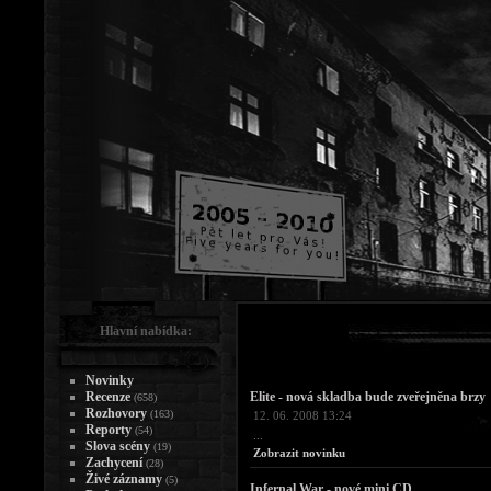
Hlavní nabídka:
Novinky
Recenze
Elite - nová skladba bude zveřejněna brzy
(658)
Rozhovory
(163)
12. 06. 2008 13:24
Reporty
(54)
...
Slova scény
(19)
Zobrazit novinku
Zachycení
(28)
Živé záznamy
(5)
Infernal War - nové mini CD