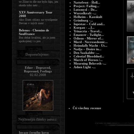
ve Zline to dle me bylo fajn, jen
Nattefrost - Hell...
skoda toho netr ..
Project: Failing...
Lutomysl – De...
XXV Anniversary Tour
Wurzelkraft -...
2008
Helheim – Kaoskult
Ako čítam ohlasy na vystúpenie
Grimburg -...
Devian v iných mest ..
Inpestae – Cold and...
Kurgan - ...I...
Belenos - Chemins de
Trinacria - Travel...
Souffrance
Emancer - Twilight...
Bez debat kvalitni, ale ja jsem
Odious - Mirror of...
spokojenej i s pos ..
Mord - Necrosodomic...
Heimdalls Wacht - Ut...
Nadja – Desire in...
Den Saakaldte -...
Doporučujeme:
Celestial Bloodshed...
March of Heroes /...
Mourning Beloveth -...
Ashen Light -...
Ether - Depraved,
Repressed, Feelings
02.02.2008
Čti všechny recenze
Nejčtenější články
:
(měsíc)
Invaze černého kovu