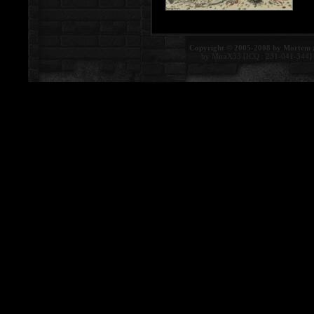
Copyright © 2005-2008 by Mortem 
by MiraX33 [ICQ : 231-041-344]