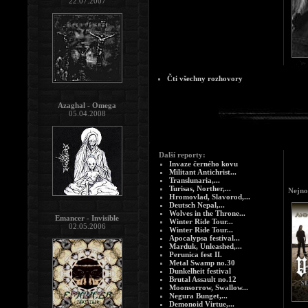
22.07.2007
Čti všechny rozhovory
Azaghal - Omega
05.04.2008
Další reporty:
Invaze černého kovu
Militant Antichrist...
Translunaria,...
Turisas, Norther,...
Nejno
Hromovlad, Slavorod,...
Deutsch Nepal,...
Wolves in the Throne...
Emancer - Invisible
Winter Ride Tour...
02.05.2006
Winter Ride Tour...
Apocalypsa festival...
Marduk, Unleashed,...
Perunica fest II.
Metal Swamp no.30
Dunkelheit festival
Brutal Assault no.12
Moonsorrow, Swallow...
Negura Bunget,...
Demonoid Virtue,...