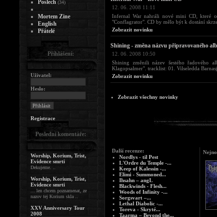
Poslech
(34)
12. 06. 2008 11:11
Mortem Zine
Infernal War nahráli nové mini CD, které o
"Conflagrator". CD by mělo být k dostání skrze
English
Zobrazit novinku
Přátelé
Shining - změna názvu připravovaného al
Přihlášení:
12. 06. 2008 10:50
Shining změnili název šestého řadového a
Klagopsalmer". tracklist: 01. Vilseledda Barnasjä
Uživatel:
Zobrazit novinku
Heslo:
Zobrazit všechny novinky
Registrace
Poslední komentáře:
Další recenze:
Nejno
Worship, Korium, Trist,
Nordlys - til Pest
Evidence smrti
L'Ordre du Temple -...
Dekujeme. ..
Keep of Kalessin -...
Elimi - Summoned...
Worship, Korium, Trist,
Ihsahn – angL
Evidence smrti
Blackwinds - Flesh...
... len chcem poznamenat, ze
Woods of Infinity -...
nazov tej Korium skla ..
Sorgsvart –...
Lethal Diabolic -...
XXV Anniversary Tour
Toreva - Skryté...
2008
Taarma – Beyond the...