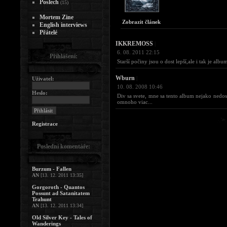
Poslech
(15)
Mortem Zine
Zobrazit článek
English interviews
Přátelé
IKKREMOSS
|
6. 08. 2011 22:15
Přihlášení:
Starší počiny jsou o dost lepší,ale i tak je a
Wburn
|
Uživatel:
10. 08. 2008 10:46
Heslo:
Div sa svete, mne sa tento album nejako nedos
omnoho viac...
Registrace
Poslední komentáře:
Burzum - Fallen
AN
[13. 12. 2011 13:35]
Gorgoroth - Quantos
Possunt ad Satanitatem
Trahunt
AN
[13. 12. 2011 13:34]
Old Silver Key - Tales of
Wanderings