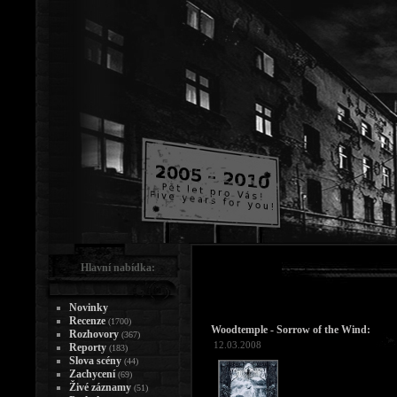
Hlavní nabídka:
Novinky
Recenze
(1700)
Woodtemple - Sorrow of the Wind:
Rozhovory
(367)
12.03.2008
Reporty
(183)
Slova scény
(44)
Zachycení
(69)
Živé záznamy
(51)