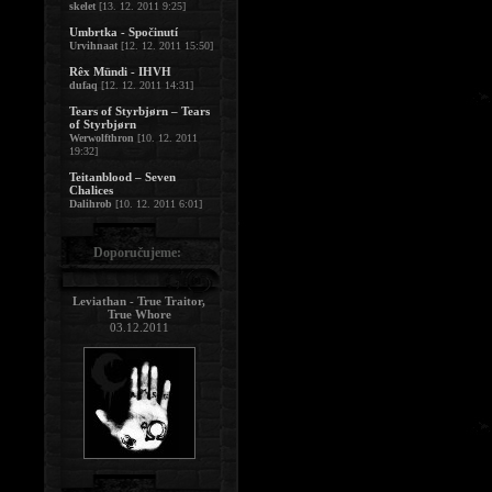
skelet
[13. 12. 2011 9:25]
Umbrtka - Spočinutí
Urvihnaat
[12. 12. 2011 15:50]
Rêx Mündi - IHVH
dufaq
[12. 12. 2011 14:31]
Tears of Styrbjørn – Tears
of Styrbjørn
Werwolfthron
[10. 12. 2011
19:32]
Teitanblood – Seven
Chalices
Dalihrob
[10. 12. 2011 6:01]
Doporučujeme:
Leviathan - True Traitor,
True Whore
03.12.2011