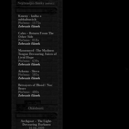
Nejčtenější články
:
(měsíc)
Kmeny - kniha o
subkulturách
Přečteno : 1175x
Zobrazit článek
Cales – Return From The
Other Side
Přečteno : 818x
Zobrazit článek
Massemord -The Madness
Tongue Devouring Juices of
Livid Hope
Přečteno : 639x
Zobrazit článek
Arkona - Slovo
Přečteno : 585x
Zobrazit článek
Betrayers of Blood / Noc
Besov
Přečteno : 480x
Zobrazit článek
Ohlédnutí:
Archgoat – The Light-
Devouring Darkness
10.04.2009