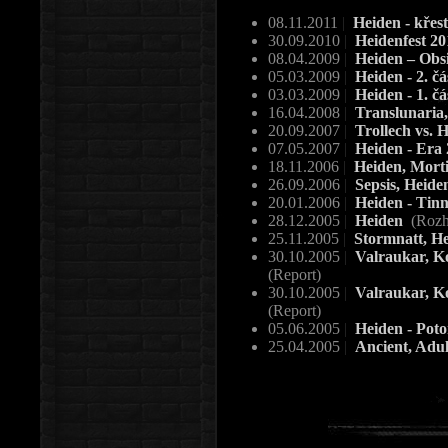
08.11.2011
|
Heiden - křes
30.09.2010
|
Heidenfest 2
08.04.2009
|
Heiden – Obs
05.03.2009
|
Heiden - 2. č
03.03.2009
|
Heiden - 1. č
16.04.2008
|
Translunaria,
20.09.2007
|
Trollech vs. 
07.05.2007
|
Heiden - Era
18.11.2006
|
Heiden, Mortif
26.09.2006
|
Sepsis, Heide
20.01.2006
|
Heiden - Tin
28.12.2005
|
Heiden
(Rozh
25.11.2005
|
Stormnatt, H
30.10.2005
|
Valraukar, Ko
(Report)
30.10.2005
|
Valraukar, Ko
(Report)
05.06.2005
|
Heiden - Po
25.04.2005
|
Ancient, Adul