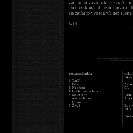
variabilitu v rytmické sekci. Ale j
chci po skončení pustit znovu a kli
ale zatím to vypadá víc než slibně.
8/10
Seznam skladeb:
Oficiá
Heide
1. Tmář
2. Pábení
Národ
3. Na břehu
ČR
4. Dnešní noc je žena
5. Má euforie
Label
6. Antisentiment
Naga 
7. Dolores
8. Živý?
Rok v
2011
Hodno