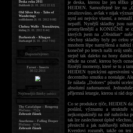
Deska roku 2011
je deska, kterou lze jen těžko 
Dalihrob
[6. 01. 2012 22:12]
HEIDEN. Samozřejmě lze na „Ob
Old Silver Key - Tales of
zrealizováno, avšak v nijak význ
Wanderings
nyní asi nejvíce vlastní, a nesna
wolfishness
[6. 01. 2012 9:08]
nepatří. Nynější skladby jsou na
Chelsea Wolfe - Ἀποκάλυψις
promyšlenější a KONEČNĚ se opr
dufaq
[6. 01. 2012 8:44]
kterých jsem na „Obsidian“ naše
Darkestrah – Khagan
všechny skladby byly po celou svo
Darkangel
[6. 01. 2012 7:01]
mnohem lépe namyšlená a nabízí 
konečně po letech našli svůj směr
Doporučujeme:
stejně tak daleko na hony daleko
někde na cestě, kterou bych ozn
říznější momenty, které se tu a ta
Farsot - Insects
30.12.2011
HEIDEN typickými agresivními vo
decentního smutku a nostalgie. Al
že nálada „Dolores“ působí ucelen
absolutní zadumaností. Jednoduše 
příjemná letargie, kterou si rád do
Nejčtenější články
:
(měsíc)
Co se produkce týče, HEIDEN dali 
Thy Catafalque – Rengeteg
poslání, významu a struktuře sk
Přečteno : 752x
Zobrazit článek
nejkompaktněji na mě nahrávka půs
tak lze zaslechnout úplně všechno,
Anathema – Falling Deeper
Přečteno : 634x
přeslechl a jak naléhavěji někte
Zobrazit článek
Kverdovi rozumět, takže on ten 