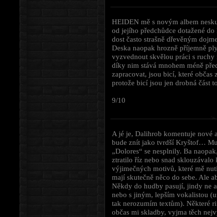
HEIDEN mě s novým albem neskute
od jejího předchůdce dotažené do
dost často strašně dřevěným dojm
Deska naopak hrozně příjemně ply
vyzvednout skvělou práci s ruchy 
díky nim stává mnohem méně předví
zapracovat, jsou bicí, které občas z
protože bicí jsou jen drobná část t
9/10
A jé je, Dalihrob komentuje nové 
bude znít jako tvrdší Kryštof… Mu
„Dolores“ se nesplnily. Ba naopa
ztratilo říz nebo snad sklouzávalo
výjimečných motivů, které mě nutí
mají skutečně něco do sebe. Ale a
Někdy do hudby pasují, jindy ne a 
nebo s jiným, lepším vokalistou (u
tak nerozumím textům). Některé ri
občas mi skladby, vyjma těch nejvý