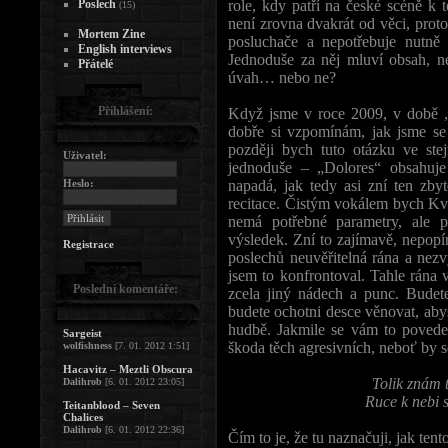
Poslech
role, kdy patří na české scéně k 
(15)
není zrovna dvakrát od věci, proto
Mortem Zine
posluchače a nepotřebuje nutn
English interviews
Jednoduše za něj mluví obsah, n
Přátelé
úvah… nebo ne?
Přihlášení:
Když jsme v roce 2009, v době „
dobře si vzpomínám, jak jsme se
později bych tuto otázku ve ste
Uživatel:
jednoduše – „Dolores“ obsahuje
Heslo:
napadá, jak tedy asi zní ten zb
recitace. Čistým vokálem bych Kv
nemá potřebné parametry, ale po
výsledek. Zní to zajímavě, nepopí
Registrace
poslechů neuvěřitelná rána a nez
jsem to konfrontoval. Tahle rána 
Poslední komentáře:
zcela jiný nádech a punc. Budet
budete ochotni desce věnovat, aby
hudbě. Jakmile se vám to povedete
Sargeist
škoda těch agresivních, neboť by s
wolfishness
[7. 01. 2012 1:51]
Hacavitz – Meztli Obscura
Tolik znám t
Dalihrob
[6. 01. 2012 23:05]
Ruce k nebi s
Teitanblood – Seven
Chalices
Dalihrob
[6. 01. 2012 22:36]
Čím to je, že tu naznačuji, jak te