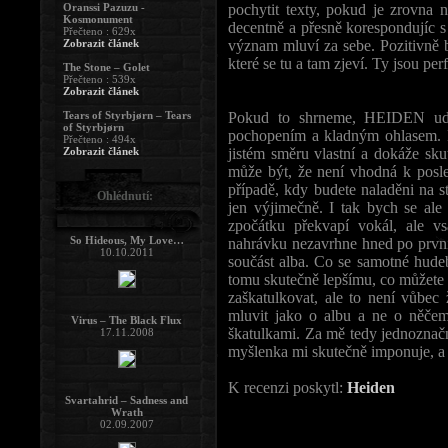
Oranssi Pazuzu -
pochytit texty, pokud je zrovna 
Kosmonument
decentně a přesně korespondujíc s
Přečteno : 629x
Zobrazit článek
význam mluví za sebe. Pozitivně 
které se tu a tam zjeví. Ty jsou pe
The Stone – Golet
Přečteno : 539x
Zobrazit článek
Tears of Styrbjørn – Tears
Pokud to shrneme, HEIDEN uděl
of Styrbjørn
pochopením a kladným ohlasem. Líb
Přečteno : 494x
Zobrazit článek
jistém směru vlastní a dokáže s
může být, že není vhodná k poslec
případě, kdy budete naladěni na st
Ohlédnutí:
jen výjimečně. I tak bych se ale
zpočátku překvapí vokál, ale vs
So Hideous, My Love…
nahrávku nezavrhne hned po prvn
10.10.2011
součást alba. Co se samotné hudebn
tomu skutečně lepšímu, co můžete 
zaškatulkovat, ale to není vůbe
mluvit jako o albu a ne o něčem,
Virus – The Black Flux
škatulkami. Za mě tedy jednoznačn
17.11.2008
myšlenka mi skutečně imponuje, a 
K recenzi poskytl:
Heiden
Svartahrid – Sadness and
Wrath
02.09.2007