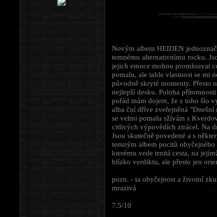
Novým albem HEIDEN jednoznačně 
temnému alternativnímu rocku. Jsou 
jejich emoce mohou promlouvat co
pomalu, ale tahle vlastnost se mi n
původně skryté momenty. Přesto ne
nejlepší desku. Poloha přítomnosti
pořád mám dojem, že z toho šlo vy
alba ční dříve zveřejněná "Dnešní
se velmi pomalu sžívám s Kverdov
citlivých výpovědích ztrácel. Na d
Jsou skutečně povedené a s některý
temným albem pocitů obyčejného
kterému vede trnitá cesta, na její
blízko verdiktu, ale přesto jen orie
pozn. - ta obyčejnost a životní 
mrazivá
7.5/10