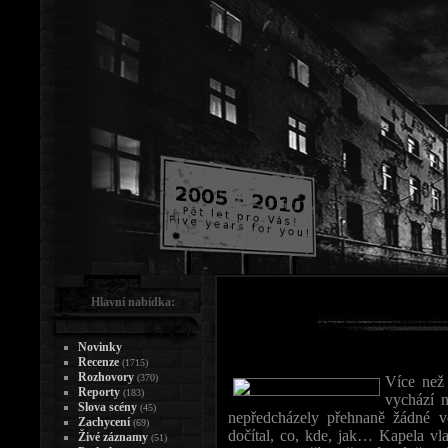
Hlavní nabídka:
Novinky
Recenze
(1715)
Rozhovory
(370)
Více než
Reporty
(183)
vychází 
Slova scény
(45)
nepředcházely přehnaně žádné 
Zachycení
(69)
dočítal, co, kde, jak… Kapela vl
Živé záznamy
(51)