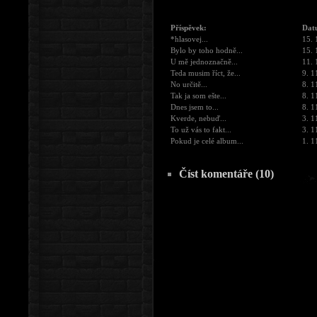
Příspěvek:
Dat
*hlasovej...
15. 
Bylo by toho hodně...
15. 
U mě jednoznačně...
11. 
Teda musim říct, že...
9. 1
No určitě...
8. 1
Tak ja som ešte...
8. 1
Dnes jsem to...
8. 1
Kverde, nebuď...
3. 1
To už vás to fakt...
3. 1
Pokud je celé album...
1. 1
Číst komentáře (10)