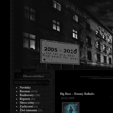
Hlavní nabídka:
Novinky
Recenze
(1070)
Big Boss – Doomy Ballads:
Rozhovory
(238)
26.05.2009
Reporty
(93)
Slova scény
(22)
Zachycení
(22)
Živé záznamy
(25)