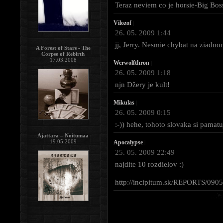
Teraz neviem co je horsie-Big Boss
Vilozof
|
26. 05. 2009 1:44
jj, Jerry. Nesmie chybat na ziadn
A Forest of Stars - The
Corpse of Rebirth
17.03.2008
Werwolfthron
|
26. 05. 2009 1:18
njn Džery je kult!
Mikulas
|
26. 05. 2009 0:15
:-)) hehe, tohoto slovaka si pamatu
Ajattara – Noitumaa
19.05.2009
Apocalypse
|
25. 05. 2009 22:49
najdite 10 rozdielov :)
http://incipitum.sk/REPORTS/090