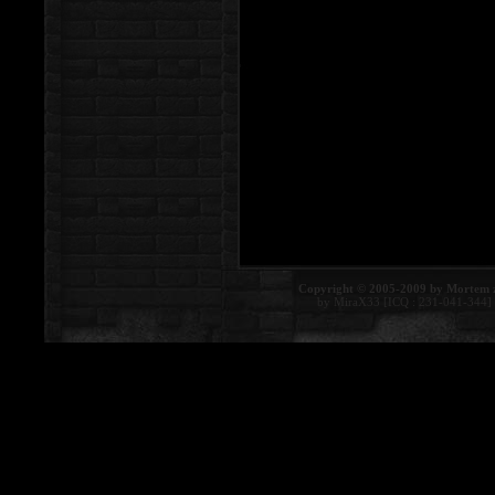
Copyright © 2005-2009 by Mortem 
by MiraX33 [ICQ : 231-041-344]