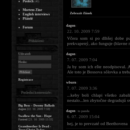
Poslech
(40)
Mortem Zine
Zobrazit článek
English interviews
Přátelé
dagon
|
Forum
22. 10. 2009 7:59
Včera som si po dlhšej dobe pu
Přihlášení:
prekvapený, ako funguje (hlavne n
Uživatel:
dagon
|
7. 07. 2009 7:04
Heslo:
Ja by som ich ešte neodpisoval. 
Ale toto je Bossova sólovka a treb
Registrace
wburn
|
7. 07. 2009 3:36
Poslední komentáře:
...keby boli chlapi všetko zaba
nestalo...len zbytočne degradujú s
Big Boss – Doomy Ballads
dagon
[22. 10. 2009 7:59]
dagon
|
to panda
Swallow the Sun - Hope
6. 07. 2009 15:04
Fastred
[21. 10. 2009 15:33]
hej, je to prevzaté od Beethovena
Grandmother Is Dead -
Trust Christ Today