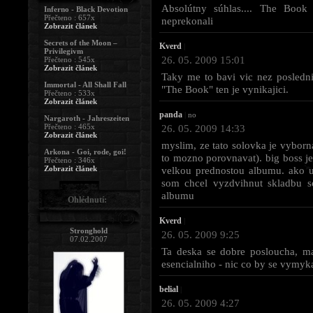
Absolútny súhlas.... The Boo
Inferno - Black Devotion
Přečteno : 657x
neprekonali
Zobrazit článek
Secrets of the Moon –
Kverd
|
Privilegivm
26. 05. 2009 15:01
Přečteno : 545x
Zobrazit článek
Taky me to bavi vic nez posledni
Immortal - All Shall Fall
"The Book" ten je vynikajici.
Přečteno : 533x
Zobrazit článek
panda
|
no
Nargaroth - Jahreszeiten
26. 05. 2009 14:33
Přečteno : 465x
Zobrazit článek
myslim, ze tato solovka je vyborna
Arkona - Goi, rode, goi!
to mozno porovnavat). big boss je
Přečteno : 346x
velkou prednostou albumu. ako u
Zobrazit článek
som chcel vyzdvihnut skladbu so
albumu
Ohlédnutí:
Kverd
|
Stronghold
26. 05. 2009 9:25
07.02.2007
Ta deska se dobre posloucha, m
esencialniho - nic co by se vymyk
belial
|
26. 05. 2009 4:27