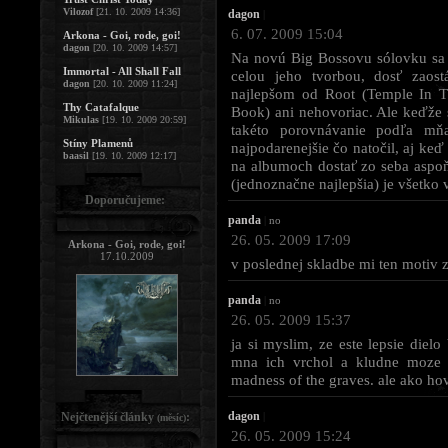
Vilozof
[21. 10. 2009 14:36]
dagon
|
6. 07. 2009 15:04
Arkona - Goi, rode, goi!
dagon
[20. 10. 2009 14:57]
Na novú Big Bossovu sólovku sa
Immortal - All Shall Fall
celou jeho tvorbou, dosť zao
dagon
[20. 10. 2009 11:24]
najlepšom od Root (Temple In T
Thy Catafalque
Book) ani nehovoriac. Ale keďže s
Mikulas
[19. 10. 2009 20:59]
takéto porovnávanie podľa mňa
Stíny Plamenů
najpodarenejšie čo natočil, aj keď
baasil
[19. 10. 2009 12:17]
na albumoch dostať zo seba aspoň
(jednoznačne najlepšia) je všetko
Doporučujeme:
panda
|
no
26. 05. 2009 17:09
Arkona - Goi, rode, goi!
17.10.2009
v poslednej skladbe mi ten motiv 
panda
|
no
26. 05. 2009 15:37
ja si myslim, ze este lepsie diel
mna ich vrchol a kludne moze k
madness of the graves. ale ako ho
dagon
|
Nejčtenější články
:
(měsíc)
26. 05. 2009 15:24