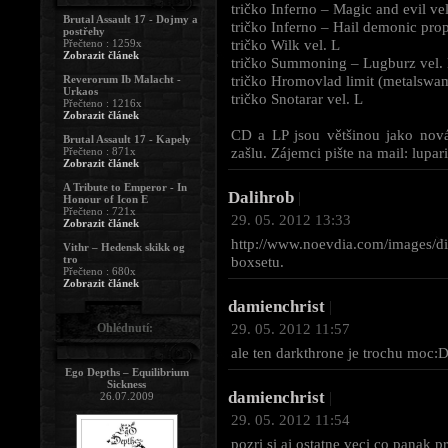
tričko Inferno – Magic and evil vel
Brutal Assault 17 - Dojmy a
tričko Inferno – Hail demonic pro
postřehy
tričko Wilk vel. L
Přečteno : 1259x
Zobrazit článek
tričko Summoning – Lugburz vel.
tričko Hromovlad limit (metalswa
Reverorum Ib Malacht -
Urkaos
tričko Snotarar vel. L
Přečteno : 1216x
Zobrazit článek
CD a LP jsou většinou jako nová,
Brutal Assault 17 - Kapely
zašlu. Zájemci pište na mail:
lupar
Přečteno : 871x
Zobrazit článek
A Tribute to Emperor - In
Dalihrob
|
Honour of Icon E
Přečteno : 721x
29. 05. 2012 13:33
Zobrazit článek
http://www.noevdia.com/images
Vithr – Hedensk skikk og
tro
boxsetu.
Přečteno : 680x
Zobrazit článek
damienchrist
|
29. 05. 2012 11:57
Ohlédnutí:
ale ten darkthrone je trochu moc:
Ego Depths – Equilibrium
Sickness
damienchrist
|
26.07.2009
29. 05. 2012 11:54
pozri si aj ostatne veci co panak 