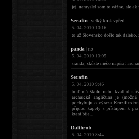
jej, nemyslel som to vážne, ale ak 
Serafin
|
velký krok vpřed
5. 04. 2010 10:16
to už Slovensko došlo tak daleko
panda
|
no
5. 04. 2010 10:05
sranda, skúste niečo napísať arch
Serafin
|
5. 04. 2010 9:46
buď má školu nebo kvalitní slov
archaická angličtina je (možná
pochybuju o výrazu Kruzifixxion,
přijdou kapely s přístupem k pra
která bije...
Dalihrob
|
5. 04. 2010 8:44