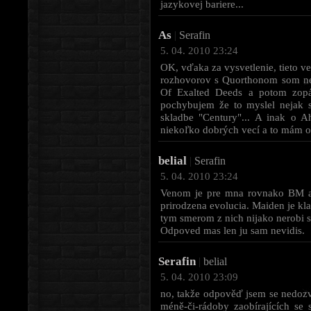
jazykovej bariere...
As
|
Serafin
5. 04. 2010 23:24
OK, vďaka za vysvetlenie, tieto v
rozhovorov s Quorthonom som nečí
Of Exalted Deeds a potom zopár
pochybujem že to myslel nejak s
skladbe "Century"... A inak o A
niekoľko dobrých vecí a to mám o
belial
|
Serafin
5. 04. 2010 23:24
Venom je pre mna rovnako BM ak
prirodzena evolucia. Maiden je kl
tym smerom z nich nijako nerobi s
Odpoved mas len ju sam nevidis.
Serafin
|
belial
5. 04. 2010 23:09
no, takže odpověď jsem se nedozvě
méně-či-rádoby zaobírajících se