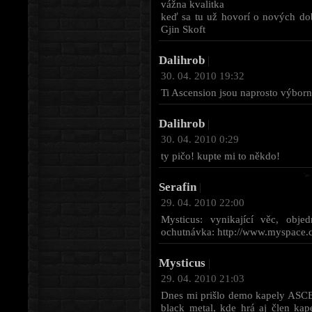
vážna kvalitka
keď sa tu už hovorí o nových dob
Gjin Skoft
Dalihrob
|
30. 04. 2010 19:32
Ti Ascension jsou naprosto výborní
Dalihrob
|
30. 04. 2010 0:29
ty pičo! kupte mi to někdo!
Serafin
|
29. 04. 2010 22:00
Mysticus: vynikající věc, obje
ochutnávka: http://www.myspace.
Mysticus
|
29. 04. 2010 21:03
Dnes mi prišlo demo kapely ASC
black metal, kde hrá aj člen kap