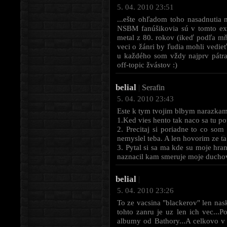
5. 04. 2010 23:51
...ešte ohľadom toho nasadnutia 
NSBM fanúšikovia sú v tomto exp
metal z 80. rokov (ikeď podľa mň
veci o žánri by ľudia mohli vedi
u každého som vždy najprv pátra
off-topic žvástov :)
belial
|
Serafin
5. 04. 2010 23:43
Este k tym tvojim blbym narazkam
1.Ked vies hento tak naco sa tu p
2. Precitaj si poriadne to co so
nemyslel teba. A len hovorim ze ta 
3. Pytal si sa ma kde su moje hran
naznacil kam smeruje moje duchovn
belial
|
5. 04. 2010 23:26
To ze vacsina "blackerov" len nask
tohto zanru je uz len ich vec..
albumy od Bathory...A celkovo v 