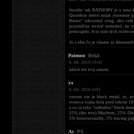
Serafin: tak BATHORY je u mna ka
Quorthon nebol nejak extremne pa
Runes" (skvostný song, ako cel
pozemšťan stvoriť nemohol, tie v
prekvapilo. A to som tých rozhvoor
Jo a ešte čo je vlastne to Ahnener
Paimon
|
Belial
6. 04. 2010 19:41
ááách ten tvoj satanic
xx
|
6. 04. 2010 4:03
venom nie je black metal. to, ze
svetova vojna bola pred rokom 193
a co sa tyka "orthodox" black metal
25% (the trve) Mayhem, 25% Dis
5% homosexuality, 5% tracing pap
As
|
P.S.