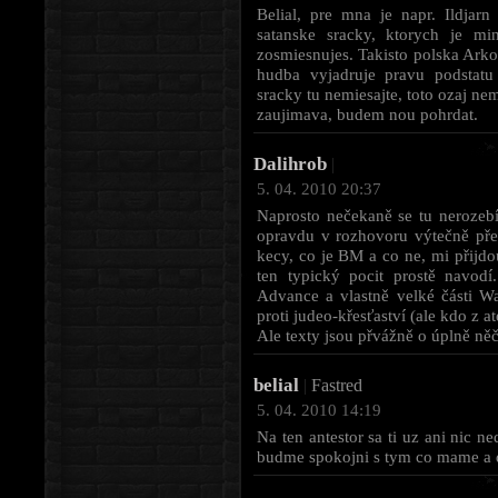
Belial, pre mna je napr. Ildjarn
satanske sracky, ktorych je mi
zosmiesnujes. Takisto polska Arko
hudba vyjadruje pravu podstatu 
sracky tu nemiesajte, toto ozaj n
zaujimava, budem nou pohrdat.
Dalihrob
|
5. 04. 2010 20:37
Naprosto nečekaně se tu nerozebí
opravdu v rozhovoru výtečně před
kecy, co je BM a co ne, mi přijd
ten typický pocit prostě navod
Advance a vlastně velké části Wa
proti judeo-křesťaství (ale kdo z at
Ale texty jsou přvážně o úplně něč
belial
|
Fastred
5. 04. 2010 14:19
Na ten antestor sa ti uz ani nic 
budme spokojni s tym co mame a 