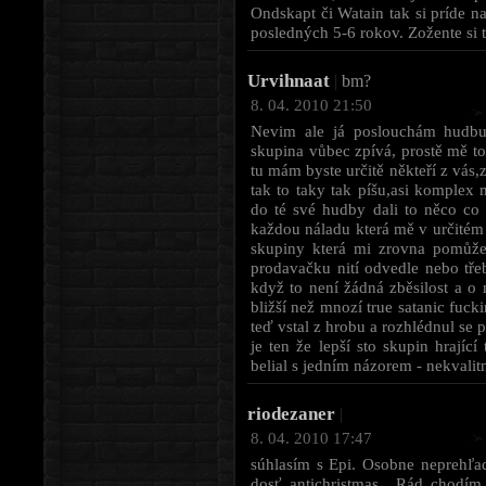
Ondskapt či Watain tak si príde n
posledných 5-6 rokov. Zožente si t
Urvihnaat
|
bm?
8. 04. 2010 21:50
Nevim ale já poslouchám hudbu p
skupina vůbec zpívá, prostě mě to
tu mám byste určitě někteří z vá
tak to taky tak píšu,asi komplex mé
do té své hudby dali to něco co 
každou náladu která mě v určitém
skupiny která mi zrovna pomůže. 
prodavačku nití odvedle nebo třeb
když to není žádná zběsilost a o 
bližší než mnozí true satanic fu
teď vstal z hrobu a rozhlédnul se 
je ten že lepší sto skupin hrající
belial s jedním názorem - nekvalit
riodezaner
|
8. 04. 2010 17:47
súhlasím s Epi. Osobne neprehľad
dosť antichristmas.. Rád chodím