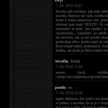
Dejv
|
7. 04. 2010 18:21
Trochu mě rozčiluje, jak tady někt
pravdu. Nejvíce mi vadí, zavrhován
Jinak k tomu satanismu atd...pok
význam pak mají TEXTY? To radě
rozhodně to není "jen hudba" (a
rasistickým.... kapelám - jo, může
ale dozvím, tak se mi prostě zhnu
poslechnu něco jiného (dyť je tol
život stejně nikdy nedostane). St
hudbu, ale jinak je třeba totální ko
Serafin
|
Panda
7. 04. 2010 11:48
jenom bych rozlišov
;-)http://en.wikipedia.org/wiki/Ah
panda
|
no
7. 04. 2010 10:36
super diskusia. Ale prečo bm musí
to príkaz a myslím, že to je v roz
ako voda v koši, ale ked to niekto 