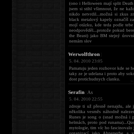
(ono i Helloween mají split Death
jsem si stihl všimnout, že ne ka
nikdo netvrdil...možná si zkus zno
black metalový kapely označíš za
mojí otázku, kde teda podle tebe 
neodpověděl...protože pokud be
the Beast) jako BM stejný úrovně
nemám slov
Werwolfthron
|
5. 04. 2010 23:05
Pamatuju jeden rozhovor kde se ho p
taky ze je udelana i proto aby sok
dost protichudnych clanku.
Serafin
|
As
5. 04. 2010 22:55
zdroje ti už přesně nenajdu, ale
několika vesměs náhodně naleze
Runes je song o (snad možná i p
helmách, proto pod runama)...Quo
mytologie, tim víc ho fascinovalo j
organizací jako Ahnenerbe a 