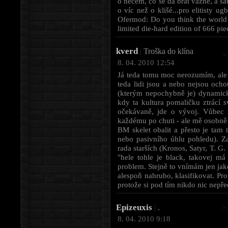
o něčem, co se dá brát vážně, a sa
o víc než o klišé...pro elitisty u
Ofermod: Do you think the world w
limited die-hard edition of 666 pie
kverd
|
Troška do klína
8. 04. 2010 12:54
Já teda tomu moc nerozumím, ale p
teda lidi jsou a nebo nejsou ocho
(kterým nepochybně je) dynamicky
kdy ta kultura pomaličku ztrácí 
očekávaně, jde o vývoj. Vůbec n
každému po chuti - ale mě osobně 
BM skelet obalit a přesto je tam t
nebo pasivního úhlu pohledu). Za
rada starších (Kronos, Satyr, T. G. 
"hele tohle je black, takovej má
problem. Stejně to vnímám jen jak
alespoň nahrubo, klasifikovat. Pro
protože si pod tím nikdo nic nepře
Epizeuxis
|
.
8. 04. 2010 9:18