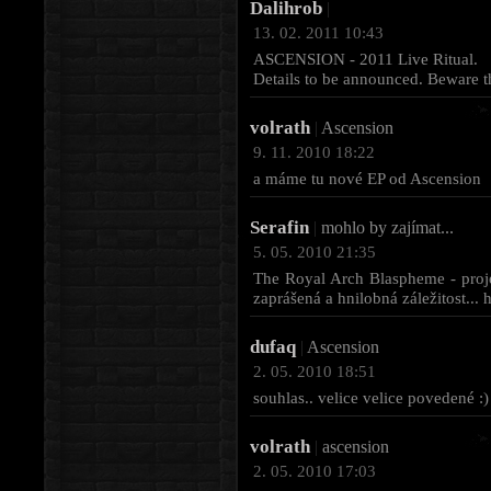
Dalihrob
|
13. 02. 2011 10:43
ASCENSION - 2011 Live Ritual.
Details to be announced. Beware th
volrath
|
Ascension
9. 11. 2010 18:22
a máme tu nové EP od Ascension
Serafin
|
mohlo by zajímat...
5. 05. 2010 21:35
The Royal Arch Blaspheme - projek
zaprášená a hnilobná záležitost...
dufaq
|
Ascension
2. 05. 2010 18:51
souhlas.. velice velice povedené :)
volrath
|
ascension
2. 05. 2010 17:03