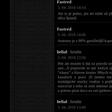
Fastred
|
5. 04. 2010 14:14
Ale to je jedno, jen mi tohle už p
něco špatně.
Fastred
|
5. 04. 2010 14:06
Antestor je z 90% geniálnější kape
belial
|
Serafin
5. 04. 2010 13:56
Hm ale musim ti dat za pravdu ze 
ano...A popravde to tak kedysi a
"vitany" a hlavne koniec 90tych r
kanaloch a praci :D (mimo ine
nostalgicke sracky vsakze a po
osocovat z toho ze som internet 
a pritom pisat daco na net (pritom 
belial
|
Serafin
5. 04. 2010 13:48