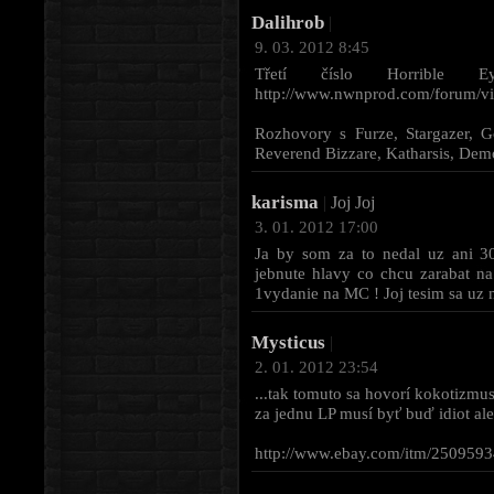
Dalihrob
|
9. 03. 2012 8:45
Třetí číslo Horrible 
http://www.nwnprod.com/forum/vi
Rozhovory s Furze, Stargazer, G
Reverend Bizzare, Katharsis, Dem
karisma
|
Joj Joj
3. 01. 2012 17:00
Ja by som za to nedal uz ani 30
jebnute hlavy co chcu zarabat na 
1vydanie na MC ! Joj tesim sa uz na
Mysticus
|
2. 01. 2012 23:54
...tak tomuto sa hovorí kokotizmus 
za jednu LP musí byť buď idiot ale
http://www.ebay.com/itm/250959