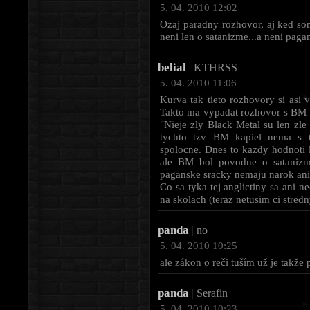
5. 04. 2010 12:02
Ozaj paradny rozhovor, aj ked so
neni len o satanizme...a neni pag
belial
|
KTHRSS
5. 04. 2010 11:06
Kurva tak tieto rozhovory si asi 
Takto ma vypadat rozhovor s BM 
"Nieje zly Black Metal su len zl
tychto tzv BM kapiel nema s
spolocne. Dnes to kazdy hodnoti
ale BM bol povodne o satanizme
paganske sracky nemaju narok ani
Co sa tyka tej anglictiny sa ani n
na skolach (teraz netusim ci stre
panda
|
no
5. 04. 2010 10:25
ale zákon o reči tuším už je takže p
panda
|
Serafin
5. 04. 2010 10:23