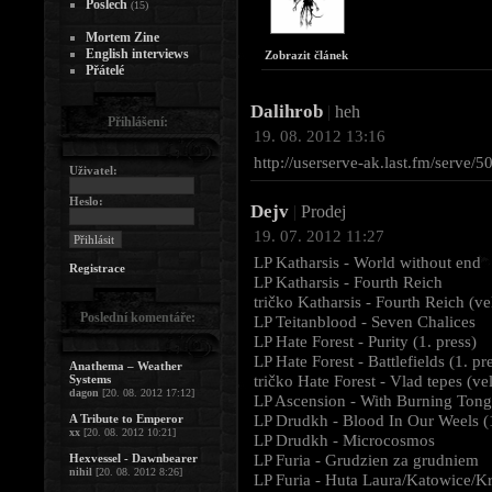
Poslech
(15)
Mortem Zine
English interviews
Zobrazit článek
Přátelé
Dalihrob
|
heh
Přihlášení:
19. 08. 2012 13:16
http://userserve-ak.last.fm/serve
Uživatel:
Heslo:
Dejv
|
Prodej
19. 07. 2012 11:27
LP Katharsis - World without end
Registrace
LP Katharsis - Fourth Reich
tričko Katharsis - Fourth Reich (ve
Poslední komentáře:
LP Teitanblood - Seven Chalices
LP Hate Forest - Purity (1. press)
LP Hate Forest - Battlefields (1. pr
Anathema – Weather
tričko Hate Forest - Vlad tepes (vel
Systems
dagon
[20. 08. 2012 17:12]
LP Ascension - With Burning Ton
LP Drudkh - Blood In Our Weels (1
A Tribute to Emperor
xx
[20. 08. 2012 10:21]
LP Drudkh - Microcosmos
LP Furia - Grudzien za grudniem
Hexvessel - Dawnbearer
nihil
[20. 08. 2012 8:26]
LP Furia - Huta Laura/Katowice/K