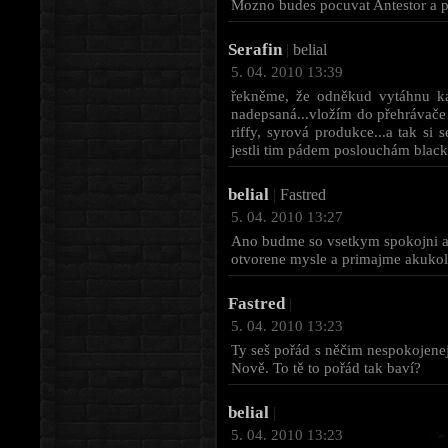
Mozno budes pocuvat Antestor a p
Serafin
|
belial
5. 04. 2010 13:39
řekněme, že odněkud vytáhnu kaz
nadepsaná...vložím do přehrávače 
riffy, syrová produkce...a tak si
jestli tim pádem poslouchám black/
belial
|
Fastred
5. 04. 2010 13:27
Ano budme so vsetkym spokojni a 
otvorene mysle a primajme akukol
Fastred
|
5. 04. 2010 13:23
Ty seš pořád s něčim nespokojenej 
Nově. To tě to pořád tak baví?
belial
|
5. 04. 2010 13:23