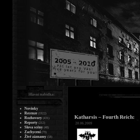
Hlavní nabídka:
Novinky
Recenze
(1922)
Katharsis – Fourth Reich:
Rozhovory
(431)
Reporty
(212)
20.06.2009
Slova scény
(48)
Zachycení
(79)
Živé záznamy
(58)