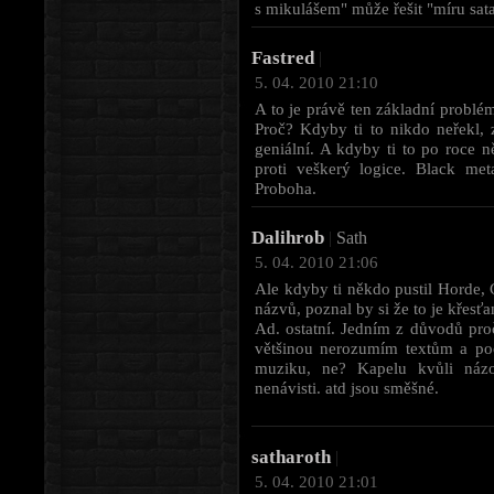
s mikulášem" může řešit "míru sata
Fastred
|
5. 04. 2010 21:10
A to je právě ten základní problém
Proč? Kdyby ti to nikdo neřekl, z
geniální. A kdyby ti to po roce n
proti veškerý logice. Black me
Proboha.
Dalihrob
|
Sath
5. 04. 2010 21:06
Ale kdyby ti někdo pustil Horde, 
názvů, poznal by si že to je křesť
Ad. ostatní. Jedním z důvodů pro
většinou nerozumím textům a po
muziku, ne? Kapelu kvůli názo
nenávisti. atd jsou směšné.
satharoth
|
5. 04. 2010 21:01