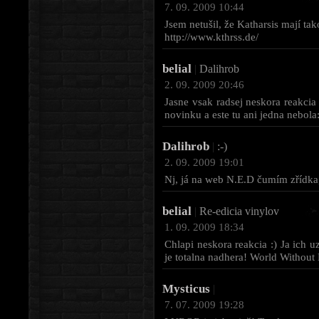
7. 09. 2009 10:44
Jsem netušil, že Katharsis mají ta
http://www.kthrss.de/
belial
|
Dalihrob
2. 09. 2009 20:46
Jasne vsak radsej neskora reakci
novinku a este tu ani jedna nebol
Dalihrob
|
:-)
2. 09. 2009 19:01
Nj, já na web N.E.D čumím zřídka,
belial
|
Re-edicia vinylov
1. 09. 2009 18:34
Chlapi neskora reakcia :) Ja ich
je totalna nadhera! World Without E
Mysticus
|
7. 07. 2009 19:28