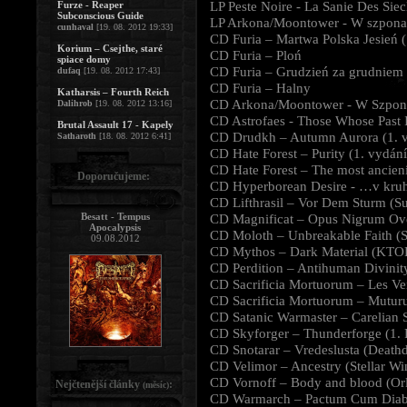
LP Peste Noire - La Sanie Des Siec
Furze - Reaper
Subconscious Guide
LP Arkona/Moontower - W szponac
cunhaval
[19. 08. 2012 19:33]
CD Furia – Martwa Polska Jesień (
Korium – Csejthe, staré
CD Furia – Ploń
spiace domy
CD Furia – Grudzień za grudniem
dufaq
[19. 08. 2012 17:43]
CD Furia – Halny
Katharsis – Fourth Reich
CD Arkona/Moontower - W Szpona
Dalihrob
[19. 08. 2012 13:16]
CD Astrofaes - Those Whose Past I
Brutal Assault 17 - Kapely
CD Drudkh – Autumn Aurora (1. v
Satharoth
[18. 08. 2012 6:41]
CD Hate Forest – Purity (1. vydání
CD Hate Forest – The most ancieni
Doporučujeme:
CD Hyperborean Desire - …v kruh
CD Lifthrasil – Vor Dem Sturm (
Besatt - Tempus
CD Magnificat – Opus Nigrum Ove
Apocalypsis
CD Moloth – Unbreakable Faith (St
09.08.2012
CD Mythos – Dark Material (KTO
CD Perdition – Antihuman Divinity
CD Sacrificia Mortuorum – Les Vent
CD Sacrificia Mortuorum – Muturu
CD Satanic Warmaster – Carelian S
CD Skyforger – Thunderforge (1. Pr
CD Snotarar – Vredeslusta (Deathd
CD Velimor – Ancestry (Stellar Wi
CD Vornoff – Body and blood (Or
Nejčtenější články
:
(měsíc)
CD Warmarch – Pactum Cum Diab