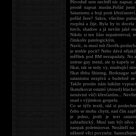
Původně sem nechtěl nic napsat, 
prostě napsat musím.Pořád jsem
Satanismu a boji proti křesťanství
pořád žere? Sakra, všechno pulsu
rozpíná a žije. Byla by to docela 
birch, shadow a já nevím jaké me
Nikdo si ten žánr nepatentoval, 
čímkoliv patologickým.
Navíc, to musí mít člověk-posluch
je tenhle pocit? Nebo dává nějaký 
měřítek pod BM nezapadaly. No a 
untrue gay metal, ale ty kapely se
říkat, tak se tedy vy, mudrující st
říkat třeba Shining, Borknagar ne
satanismu nezpívá a hudebně se 
Takže prosím nám laikům vypracu
škatulkovat ostatní (dosud) black
nenávisti vůči křesťanům... Nevši
snad s výjimkou gospelu.
Co se týče textů, rád si poslech
čeho se mohu chytit, nad čím zapře
je jedno, jestli je text satani
zahradnický. Musí tam být něco s
naopak polemizovat. Nezáleží na 
některé věci povznést. Samozřejmě,