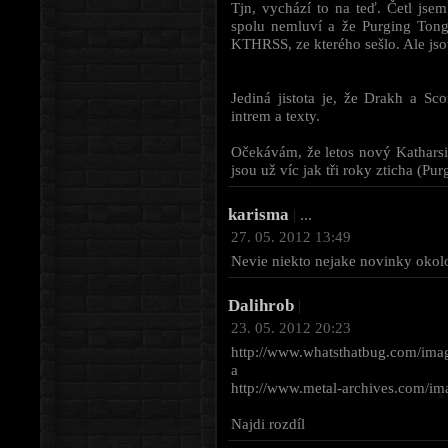
Tjn, vychází to na teď. Četl jse
spolu nemluví a že Purging Ton
KTHRSS, ze kterého sešlo. Ale jso
Jediná jistota je, že Drakh a Sc
intrem a texty.
Očekávám, že letos nový Katharsi
jsou už víc jak tři roky zticha (P
karisma
|
...
27. 05. 2012 13:49
Nevie niekto nejake novinky okol
Dalihrob
|
23. 05. 2012 20:23
http://www.whatsthatbug.com/ima
a
http://www.metal-archives.com/im
Najdi rozdíl