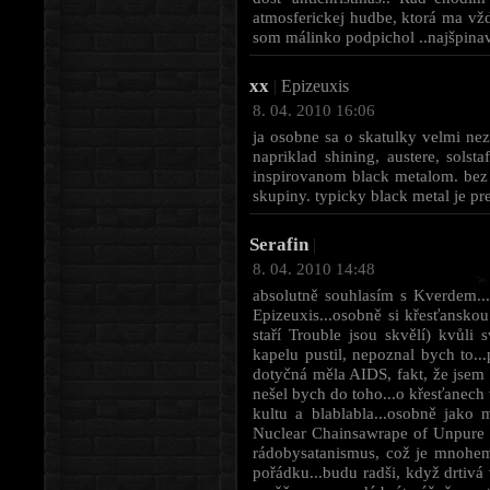
atmosferickej hudbe, ktorá ma vždy
som málinko podpichol ..najšpinav
xx
|
Epizeuxis
8. 04. 2010 16:06
ja osobne sa o skatulky velmi ne
napriklad shining, austere, solst
inspirovanom black metalom. bez
skupiny. typicky black metal je pr
Serafin
|
8. 04. 2010 14:48
absolutně souhlasím s Kverdem...
Epizeuxis...osobně si křesťansko
staří Trouble jsou skvělí) kvůli
kapelu pustil, nepoznal bych to..
dotyčná měla AIDS, fakt, že jsem s
nešel bych do toho...o křesťanech 
kultu a blablabla...osobně jako
Nuclear Chainsawrape of Unpure 
rádobysatanismus, což je mnohem 
pořádku...budu radši, když drtivá