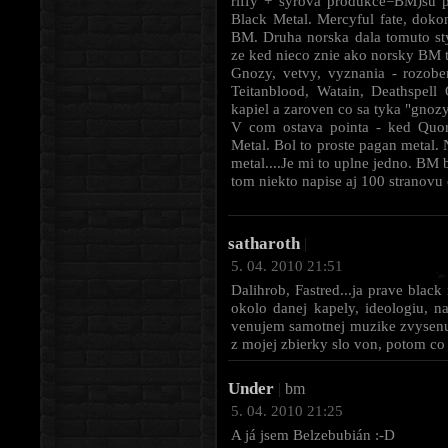
riffy + syrová produkce=BM)su 
Black Metal. Mercyful fate, dok
BM. Druha norska dala tomuto sty
ze ked nieco znie ako norsky BM t
Gnozy, vetvy, vyznania - rozobe
Teitanblood, Watain, Deathspel
kapiel a zaroven co sa tyka "gnozy
V com ostava pointa - ked Quo
Metal. Bol to proste pagan metal.
metal....Je mi to uplne jedno. BM 
tom niekto napise aj 100 stranovu es
satharoth
|
5. 04. 2010 21:51
Dalihrob, Fastred...ja prave bla
okolo danej kapely, ideologiu, na
venujem samotnej muzike zvysenu 
z mojej zbierky slo von, potom co 
Under
|
bm
5. 04. 2010 21:25
A já jsem Belzebubián :-D