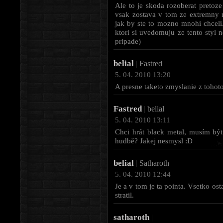
Ale to je skoda rozoberat pretoze
vsak zostava v tom ze extremny
jak by ste to mozno mnohi chceli
ktori si uvedomuju ze tento styl 
pripade)
belial
|
Fastred
5. 04. 2010 13:20
A presne taketo zmyslanie z tohoto
Fastred
|
belial
5. 04. 2010 13:11
Chci hrát black metal, musím být 
hudbě? Jakej nesmysl :D
belial
|
Satharoth
5. 04. 2010 12:44
Je a v tom je ta pointa. Vsetko o
stratil.
satharoth
|