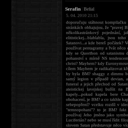
Serafin
|
Belial
5. 04. 2010 21:15
doporučuju stáhnout kompilačku 
stránkách obhajujou, že "pravej BM
několikastránkový pojednání, 
elitistickej...blablabla, jsou 
Satanovi...a kde bereš počátek? V
používat pentagramy a řvát něco 
kdy se Quorthon od satanismu d
pohanství s mírně NS tendencem
christ? Mayhem? kdy Euronymous (
cílem Mayhem je radikalizovat kře
by byla BM? shaggy z dimmu borgi
samý legion v případě devian, ač
funeral a jejich přechod od Satan
ateistickej lavejskej bulšit n
kapely...pokud kapela bere Cha
obohacení, je BM? a co takhle kape
sebepopření? vcelku rozdíl v ide
"temnopohani"? to je BM? fakt 
používaj Jeho jméno jako symbol
Luciferián? nebo se musí řídit fil
slovem Satan představuje něco ví