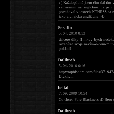
:-) Každopádně jsem čím dál tím 
zaměřením na anglčtinu. Ta je v
považoval v textech KTHRSS za zb
jako archaická angličtina :-D
Serafin
|
5. 04. 2010 8:13
tisíceré díky!!! nikdy bych neček
rozebírat svoje nevím-o-čem-mluv
poklad!
Dalihrob
|
5. 04. 2010 0:16
http://rapidshare.com/files/37
Drakhem.
belial
|
7. 09. 2009 10:54
Co chces-Pure Blackness :D Beru 
Dalihrob
|