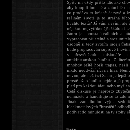
Spíše mi vždy přišlo idiotské chov
aby koupili hnusné a zatuchlé mas
co prodává to krásně čerstvé a k
reálném životě je to strašná blb
kvalitu textů? Já vám nevím, ale 
nějakou nejvytříbenější škálou li
žánru je spousta kvalitních a in
vypracovat přijatelně a srozumite
osobně si tedy zvolím raději tře
bude propracován suprově (nevím 
s přesvědčením misionáře a 
antikřesťanskou hudbu. Z literá
mnohdy ještě horší trapas, nežl
nikdo neodváží říci na hlas. Nemu
nevím, ale než říci Satan je lepší
prostě už o hudbu nejde a já pro
platí pro každou ideu nebo myšle
Celá diskuse je naprosto zbyte
nemůžete a handrkuje se to zde 
Jinak zanedlouho vyjde sedmi
blackmetalových "brusičů" odhodl
podívat do minulosti na ty stohy řá