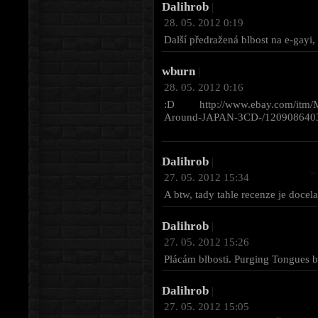
Dalihrob
|
28. 05. 2012 0:19
Další předražená blbost na e-gayi,
wburn
|
28. 05. 2012 0:16
:D http://www.ebay.com/itm/Mith
Around-JAPAN-3CD-/1209086403
Dalihrob
|
27. 05. 2012 15:34
A btw, tady tahle recenze je docel
Dalihrob
|
27. 05. 2012 15:26
Plácám blbosti. Purging Tongues
Dalihrob
|
27. 05. 2012 15:05