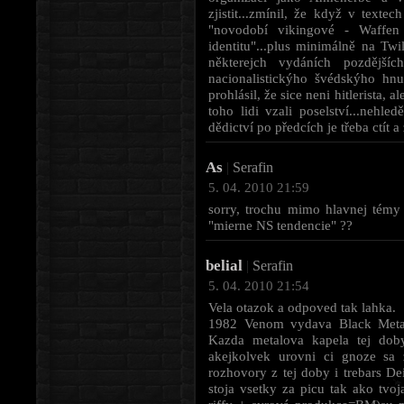
zjistit...zmínil, že když v text
"novodobí vikingové - Waffen
identitu"...plus minimálně na Twi
některejch vydáních pozdější
nacionalistickýho švédskýho hnut
prohlásil, že sice neni hitlerista, 
toho lidi vzali poselství...nehl
dědictví po předcích je třeba ctít a
As
|
Serafin
5. 04. 2010 21:59
sorry, trochu mimo hlavnej témy (
"mierne NS tendencie" ??
belial
|
Serafin
5. 04. 2010 21:54
Vela otazok a odpoved tak lahka.
1982 Venom vydava Black Meta
Kazda metalova kapela tej dob
akejkolvek urovni ci gnoze sa 
rozhovory z tej doby i trebars D
stoja vsetky za picu tak ako tvo