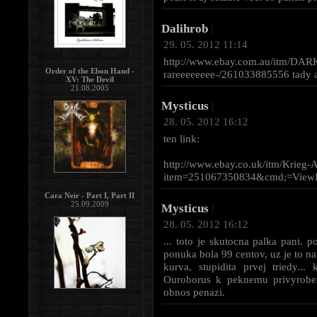
Dalihrob
|
29. 05. 2012 11:14
http://www.ebay.com.au/itm/DAR
Order of the Ebon Hand -
rareeeeeeee-/261033885556 tady a
XV: The Devil
21.08.2005
Mysticus
|
28. 05. 2012 16:12
ten link:
http://www.ebay.co.uk/itm/Krieg-A
item=251067350834&cmd;=Vie
Cara Neir - Part I, Part II
25.09.2009
Mysticus
|
28. 05. 2012 16:12
... toto je skutocna palka pani.
ponuka bola 99 centov, uz je to n
kurva, stupidita prvej triedy..
Ouroborus k peknemu privyroben
obnos penazi.