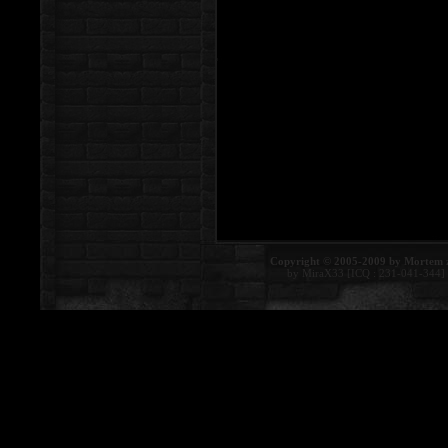
Copyright © 2005-2009 by Mortem 
by MiraX33 [ICQ : 231-041-344]