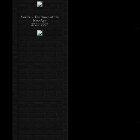
Zweizz – The Yawn of the
New Age
27.10.2007