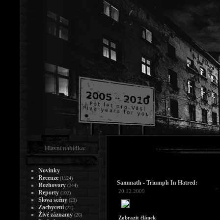
Hlavní nabídka:
Novinky
Recenze
(1124)
Sammath - Triumph In Hatred:
Rozhovory
(244)
20.12.2009
Reporty
(102)
Slova scény
(23)
Zachycení
(22)
Živé záznamy
(26)
Zobrazit článek