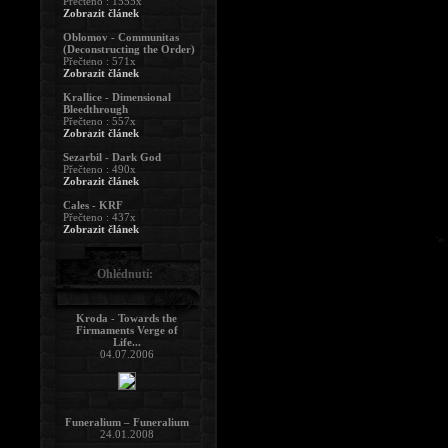
Přečteno : 1555x
Zobrazit článek
Oblomov - Communitas
(Deconstructing the Order)
Přečteno : 571x
Zobrazit článek
Krallice - Dimensional
Bleedthrough
Přečteno : 557x
Zobrazit článek
Sezarbil - Dark God
Přečteno : 490x
Zobrazit článek
Cales - KRF
Přečteno : 437x
Zobrazit článek
Ohlédnutí:
Kroda - Towards the
Firmaments Verge of
Life...
04.07.2006
Funeralium – Funeralium
24.01.2008