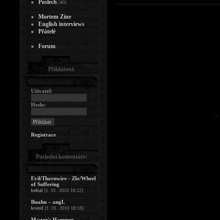
Poslech
(40)
Mortem Zine
English interviews
Přátelé
Forum
Přihlášení:
Uživatel:
Heslo:
Registrace
Poslední komentáře:
Evil/Thornwire - Zlo/Wheel
of Suffering
belial
[1. 01. 2010 18:22]
Ihsahn – angL
kverd
[1. 01. 2010 18:18]
Master's Hammer -