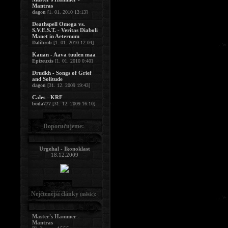
Mantras
dagon
[1. 01. 2010 13:13]
Deathspell Omega vs.
S.V.E.S.T. - Veritas Diaboli
Manet in Aeternum
Dalihrob
[1. 01. 2010 12:04]
Kauan - Aava tuulen maa
Epizeuxis
[1. 01. 2010 0:40]
Drudkh - Songs of Grief
and Solitude
dagon
[31. 12. 2009 19:43]
Cales - KRF
boda777
[31. 12. 2009 16:10]
Doporučujeme:
Urgehal - Ikonoklast
18.12.2009
Nejčtenější články
:
(měsíc)
Master's Hammer -
Mantras