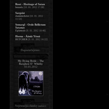
Root - Heritage of Satan
lunaris
[10. 01. 2012 17:38]
Sargeist
damienchrist
[10. 01. 2012
11:53]
Semargl - Ordo Bellictum
Satanas
Epizeuxis
[9. 01. 2012 18:48]
Horna - Ääniä Yössä
BUTCHER
[9. 01. 2012 16:22]
Doporučujeme:
My Dying Bride – The
Barghest O´ Whitby
03.01.2012
Nejčtenější články
:
(měsíc)