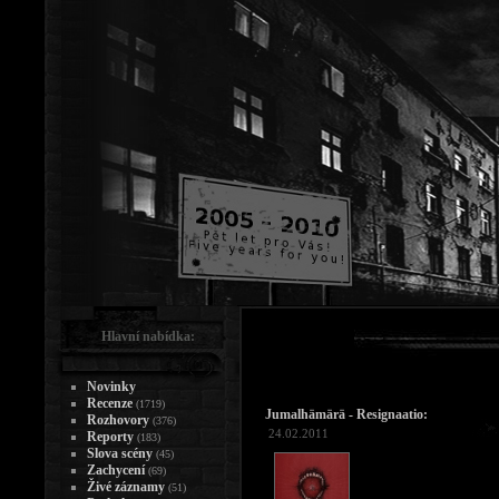
Hlavní nabídka:
Novinky
Recenze
(1719)
Jumalhämärä - Resignaatio:
Rozhovory
(376)
24.02.2011
Reporty
(183)
Slova scény
(45)
Zachycení
(69)
Živé záznamy
(51)