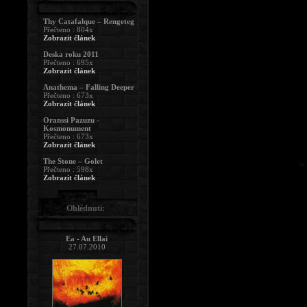
Thy Catafalque – Rengeteg
Přečteno : 804x
Zobrazit článek
Deska roku 2011
Přečteno : 695x
Zobrazit článek
Anathema – Falling Deeper
Přečteno : 673x
Zobrazit článek
Oranssi Pazuzu -
Kosmonument
Přečteno : 673x
Zobrazit článek
The Stone – Golet
Přečteno : 598x
Zobrazit článek
Ohlédnutí:
Ea - Au Ellai
27.07.2010