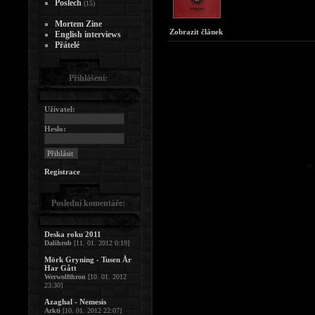
Poslech
(15)
Mortem Zine
Zobrazit článek
English interviews
Přátelé
Přihlášení:
Uživatel:
Heslo:
Registrace
Poslední komentáře:
Deska roku 2011
Dalihrob
[11. 01. 2012 0:19]
Mörk Gryning - Tusen År
Har Gått
Werwolfthron
[10. 01. 2012
23:30]
Azaghal - Nemesis
Arkti
[10. 01. 2012 22:07]