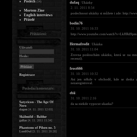
Poslech
(14)
dufaq
|
Ukázky
2. 11. 2011 8:54
Mortem Zine
poslechnout ukázky si můžete i zde: http://
English interviews
Přátelé
bodin76
|
31. 10. 2011 16:33
Přihlášení:
http://www.youtube.com/watch?v=LkHRd9pmP
Hermafrodit
|
Ukázka
Uživatel:
31. 10. 2011 11:04
Zrovna poslouchám ukázku, která se na mne
Heslo:
recenzí).
frost666
|
31. 10. 2011 10:32
Registrace
Asi jen někde v obchodě, kde se deska z
nezaregistroval.
Poslední komentáře:
ebii
|
31. 10. 2011 2:16
Satyricon - The Age Of
da sa niekde vypocut ukazka?
Nero
dagon
[4. 11. 2011 12:03]
Skálmöld – Baldur
gallas
[4. 11. 2011 11:34]
Phantoms of Pilsen no. 5
LordOwl
[3. 11. 2011 20:28]