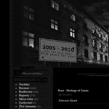
Hlavní nabídka:
Novinky
Recenze
(1663)
Root - Heritage of Satan:
Rozhovory
(363)
30.10.2011
Reporty
(179)
Slova scény
(42)
Zobrazit článek
Zachycení
(67)
Živé záznamy
(51)