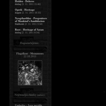
Heiden - Dolores
dufaq
[3. 11. 2011 15:46]
Opeth - Heritage
dagon
[2. 11. 2011 18:33]
Nyogthaeblisz - Progenitors
of Mankind's Annihilation
Dalihrob
[2. 11. 2011 9:58]
Root - Heritage of Satan
dufaq
[2. 11. 2011 8:54]
Doporučujeme:
Flagellant - Monuments
22.10.2011
Nejčtenější články
:
(měsíc)
Umbrtka - Jaro nevidět