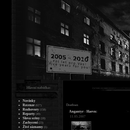
Hlavní nabídka:
Novinky
Recenze
Deathsax
(627)
Rozhovory
(158)
Angantyr - Haevn:
Reporty
(49)
11.05.2007
Slova scény
(18)
Zachycení
(23)
Živé záznamy
(1)