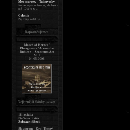
Moonsorrow - Tulimyrsky
No tak nejen že baví se, ale baví i
mě. :D A to za ..
Celestia
Přijemný vědět :-). ..
Doporučujeme:
March of Heroes /
Phragments / Across the
Rubicon – Scontrum Act
VIII
04.05.2008
Nejčtenější články
:
(měsíc)
18. otázka
Přečteno : 644x
Zobrazit článek
Slavigrom - Kraj Temný