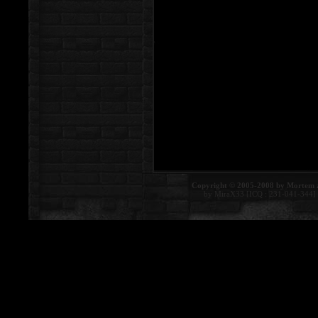
Copyright © 2005-2008 by Mortem 
by MiraX33 [ICQ : 231-041-344]