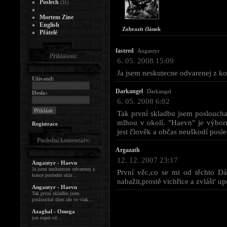
Poslech
(31)
Mortem Zine
English
Zobrazit článek
Přátelé
fastred
|
Angantyr
Přihlášení:
6. 05. 2008 15:09
Ja jsem neskutecne odvarenej z ko
Uživatel:
Darkangel
|
Darkangel
Heslo:
6. 05. 2008 6:02
Tak první skladbu jsem poslouchal
mlhou v okolí. "Haevn" je výborn
Registrace
jest člověk a občas neuškodí posle
Poslední komentáře:
Argazath
|
12. 12. 2007 23:17
Angantyr - Haevn
Ja jsem neskutecne odvarenej z
První věc,co se mi od těchto D
konce posledni skla ..
nabažit,prostě vichřice a zvlášt' 
Angantyr - Haevn
Tak první skladbu jsem
poslouchal dnes rán ve vlak ..
Azaghal - Omega
joo super cd ..