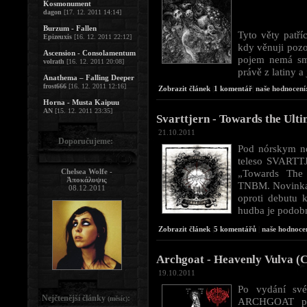
Kosmonument
dagon
[17. 12. 2011 14:14]
Burzum - Fallen
Tyto věty patř
Epizeuxis
[16. 12. 2011 22:12]
kdy věnuji poz
Ascension - Consolamentum
pojem nemá smy
volrath
[16. 12. 2011 20:08]
právě z latiny a
Anathema – Falling Deeper
frost666
[16. 12. 2011 12:16]
Zobrazit článek
|
1 komentář
|
naše hodnocení
Horna - Musta Kaipuu
AN
[15. 12. 2011 23:35]
Svarttjern - Towards the Ulti
21.10.2011
Doporučujeme:
Pod nórskym ne
teleso SVARTTJ
Chelsea Wolfe -
„Towards The 
Ἀποκάλυψις
TNBM. Novinka 
08.12.2011
oproti debutu 
hudba je podobn
Zobrazit článek
|
5 komentářů
|
naše hodnocen
Archgoat - Heavenly Vulva (Ch
19.10.2011
Po vydání své
Nejčtenější články
:
(měsíc)
ARCHGOAT příl