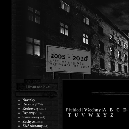
Hlavní nabídka:
Novinky
Recenze
(1700)
Rozhovory
(367)
Přehled
|
Všechny
|
A
B
C
D
Reporty
(183)
T
U
V
W
X
Y
Z
Slova scény
(44)
Zachycení
(69)
Živé záznamy
(51)