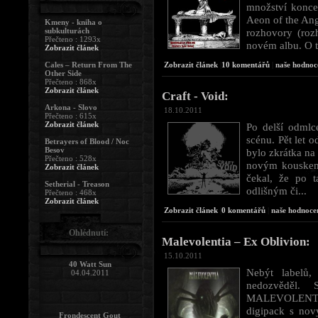
množství konce
Aeon of the Ang
Kmeny - kniha o
subkulturách
rozhovory (ro
Přečteno : 1293x
novém albu. O t
Zobrazit článek
Cales – Return From The
Zobrazit článek
|
10 komentářů
|
naše hodnoce
Other Side
Přečteno : 868x
Zobrazit článek
Craft - Void:
Arkona - Slovo
18.10.2011
Přečteno : 615x
Zobrazit článek
Po delší odmlc
scénu. Pět let 
Betrayers of Blood / Noc
Besov
bylo zkrátka n
Přečteno : 528x
novým kouskem 
Zobrazit článek
čekal, že po 
Setherial - Treason
odlišným či...
Přečteno : 468x
Zobrazit článek
Zobrazit článek
|
0 komentářů
|
naše hodnoce
Ohlédnutí:
Malevolentia – Ex Oblivion:
15.10.2011
40 Watt Sun
Nebýt labelů,
04.04.2011
nedozvěděl.
MALEVOLENTIA.
digipack s no
Frondescent Gout