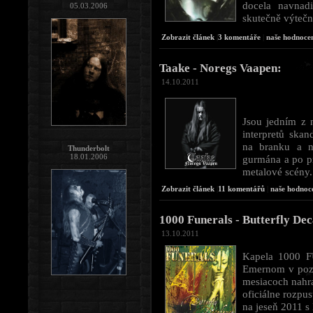
docela navnadi
05.03.2006
skutečně výtečné
Zobrazit článek
|
3 komentáře
|
naše hodnocen
Taake - Noregs Vaapen:
14.10.2011
Jsou jedním z 
interpretů skan
na branku a n
Thunderbolt
18.01.2006
gurmána a po pr
metalové scény..
Zobrazit článek
|
11 komentářů
|
naše hodnoc
1000 Funerals - Butterfly De
13.10.2011
Kapela 1000 F
Emernom v pozíc
mesiacoch nahra
oficiálne rozpu
na jeseň 2011 s