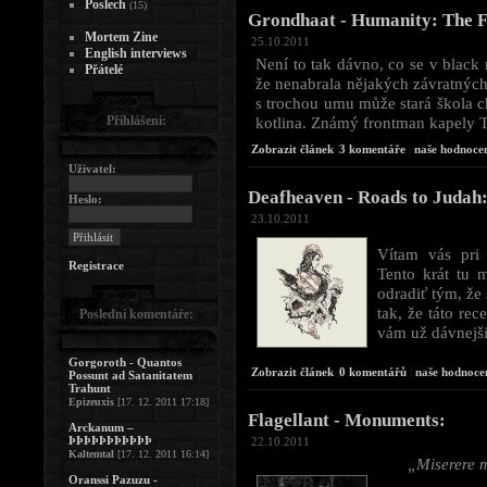
Poslech
(15)
Grondhaat - Humanity: The Fl
Mortem Zine
25.10.2011
English interviews
Není to tak dávno, co se v black 
Přátelé
že nenabrala nějakých závratných
s trochou umu může stará škola ch
Přihlášení:
kotlina. Známý frontman kapely T
Zobrazit článek
|
3 komentáře
|
naše hodnocen
Uživatel:
Deafheaven - Roads to Judah
Heslo:
23.10.2011
Vítam vás pri
Registrace
Tento krát tu 
odradiť tým, že 
tak, že táto rec
Poslední komentáře:
vám už dávnejši
Gorgoroth - Quantos
Zobrazit článek
|
0 komentářů
|
naše hodnoce
Possunt ad Satanitatem
Trahunt
Epizeuxis
[17. 12. 2011 17:18]
Flagellant - Monuments:
Arckanum –
ÞÞÞÞÞÞÞÞÞÞÞ
22.10.2011
Kaltemtal
[17. 12. 2011 16:14]
„Miserere m
Oranssi Pazuzu -