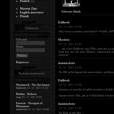
Poslech
(14)
Mortem Zine
Zobrazit článek
English interviews
Přátelé
Dalihrob
|
13. 11. 2011 14:56
Přihlášení:
http://www.youtube.com/watch?v=VuJnG_4SP2M 
Uživatel:
Mysticus
|
13. 11. 2011 14:35
Heslo:
... jak vravi Dalihrob, toto EPko znie ako za st
Inak kto ma rad stary Beherit, odporucam ic
nepocul.
Registrace
damienchrist
|
13. 11. 2011 13:10
No BW aj Archgoat boli neuveritelny..problem 
Poslední komentáře:
Dalihrob
|
Warmarch - Noc bez konca
13. 11. 2011 11:09
Dalihrob
[15. 11. 2011 15:32]
karisma: no pravda, že tahle novinka vykrádá s
Heiden - Dolores
damienchrist: Ohó, jak se ti líbili black witch
reap
[15. 11. 2011 9:03]
Esoteric - Paragon of
damienchrist
|
Dissonance
13. 11. 2011 11:05
morbivod
[13. 11. 2011 23:06]
Na Hole in the Sky ...