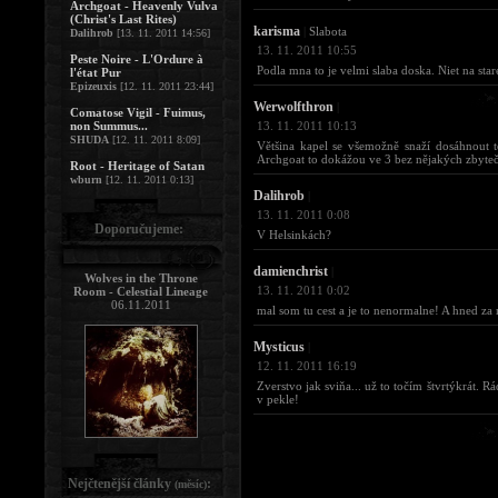
Archgoat - Heavenly Vulva
(Christ's Last Rites)
karisma
|
Slabota
Dalihrob
[13. 11. 2011 14:56]
13. 11. 2011 10:55
Peste Noire - L'Ordure à
Podla mna to je velmi slaba doska. Niet na star
l'état Pur
Epizeuxis
[12. 11. 2011 23:44]
Werwolfthron
|
Comatose Vigil - Fuimus,
non Summus...
13. 11. 2011 10:13
SHUDA
[12. 11. 2011 8:09]
Většina kapel se všemožně snaží dosáhnout t
Archgoat to dokážou ve 3 bez nějakých zbyteč
Root - Heritage of Satan
wburn
[12. 11. 2011 0:13]
Dalihrob
|
13. 11. 2011 0:08
Doporučujeme:
V Helsinkách?
damienchrist
|
Wolves in the Throne
13. 11. 2011 0:02
Room - Celestial Lineage
06.11.2011
mal som tu cest a je to nenormalne! A hned za 
Mysticus
|
12. 11. 2011 16:19
Zverstvo jak sviňa... už to točím štvrtýkrát. R
v pekle!
Nejčtenější články
:
(měsíc)