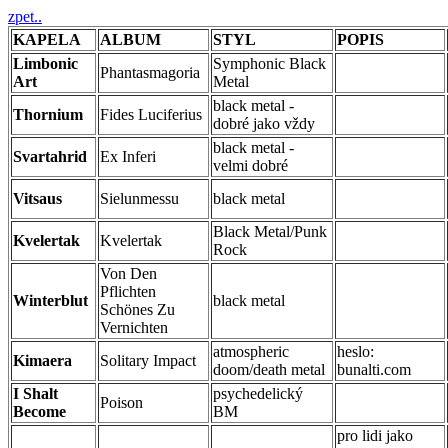
zpet..
KAPELA
ALBUM
STYL
POPIS
Limbonic
Symphonic Black
Phantasmagoria
Art
Metal
black metal -
Thornium
Fides Luciferius
dobré jako vždy
black metal -
Svartahrid
Ex Inferi
velmi dobré
Vitsaus
Sielunmessu
black metal
Black Metal/Punk
Kvelertak
Kvelertak
Rock
Von Den
Pflichten
Winterblut
black metal
Schönes Zu
Vernichten
atmospheric
heslo:
Kimaera
Solitary Impact
doom/death metal
bunalti.com
I Shalt
psychedelický
Poison
Become
BM
pro lidi jako