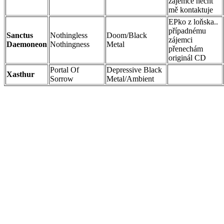
zájemce nechť
mě kontaktuje
EPko z loňska..
případnému
Sanctus
Nothingless
Doom/Black
zájemci
Daemoneon
Nothingness
Metal
přenechám
originál CD
Portal Of
Depressive Black
Xasthur
Sorrow
Metal/Ambient