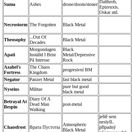
Dalihrob,
Suma
Ashes
drone/doom/stoner
Epizeuxis,
Oskar atd.
Necrostorm
The Forgotten
Black Metal
...Out Of
Theosophy
Black Metal
Decades
Morgondagen
Black
Apati
Inställd I Brist
Metal/Depressive
På Intresse
Rock
Azahel's
The Chaos
progresivní BM
Fortress
Kingdom
Negator
Panzer Metal
fast black metal
pure but good
Nyseius
Militae
black metal
Diary Of A
Betrayal At
Dead Man
post-metal
Bespin
Walking
ještě sem
neslyšl..
Atmospheric
Chaosfrost
Врата Пустоты
případný
Black Metal