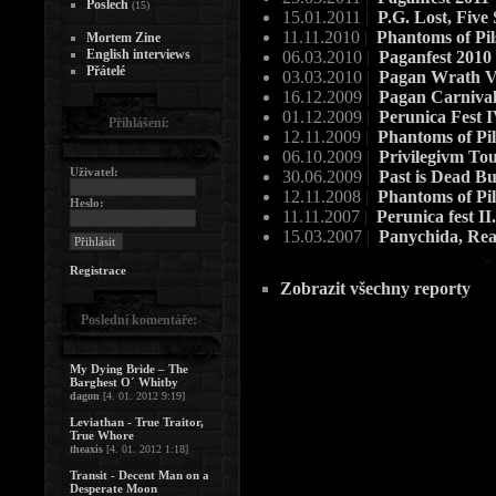
Poslech
(15)
15.01.2011
|
P.G. Lost, Five
11.11.2010
|
Phantoms of Pil
Mortem Zine
English interviews
06.03.2010
|
Paganfest 2010
Přátelé
03.03.2010
|
Pagan Wrath V. 
16.12.2009
|
Pagan Carniva
01.12.2009
|
Perunica Fest 
Přihlášení:
12.11.2009
|
Phantoms of Pi
06.10.2009
|
Privilegivm To
Uživatel:
30.06.2009
|
Past is Dead Bu
12.11.2008
|
Phantoms of Pi
Heslo:
11.11.2007
|
Perunica fest II
15.03.2007
|
Panychida, Real
Registrace
Zobrazit všechny reporty
Poslední komentáře:
My Dying Bride – The
Barghest O´ Whitby
dagon
[4. 01. 2012 9:19]
Leviathan - True Traitor,
True Whore
theaxis
[4. 01. 2012 1:18]
Transit - Decent Man on a
Desperate Moon