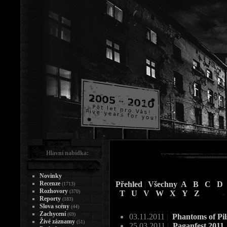
Hlavní nabídka:
Novinky
Recenze
Přehled
|
Všechny
|
A
B
C
D
(1713)
Rozhovory
(370)
T
U
V
W
X
Y
Z
Reporty
(183)
Slova scény
(44)
Zachycení
(69)
03.11.2011
|
Phantoms of Pil
Živé záznamy
(51)
25.03.2011
|
Paganfest 2011