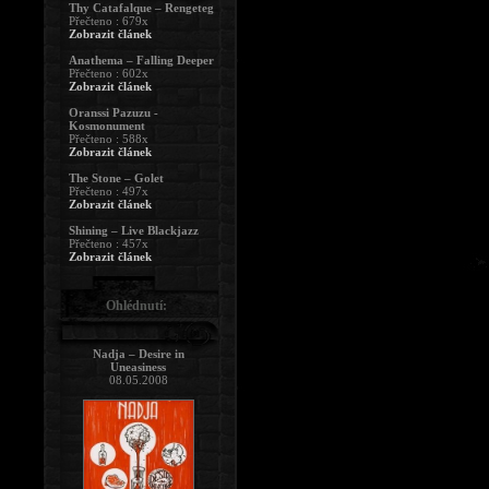
Thy Catafalque – Rengeteg
Přečteno : 679x
Zobrazit článek
Anathema – Falling Deeper
Přečteno : 602x
Zobrazit článek
Oranssi Pazuzu -
Kosmonument
Přečteno : 588x
Zobrazit článek
The Stone – Golet
Přečteno : 497x
Zobrazit článek
Shining – Live Blackjazz
Přečteno : 457x
Zobrazit článek
Ohlédnutí:
Nadja – Desire in
Uneasiness
08.05.2008