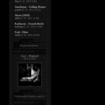
Neg
[4. 01. 2012 0:02]
Anathema – Falling Deeper
panda
[3. 01. 2012 21:55]
Alcest (2010)
nihil
[3. 01. 2012 21:09]
Katharsis – Fourth Reich
karisma
[3. 01. 2012 17:00]
Fejd - Eifur
Arkti
[3. 01. 2012 10:03]
Doporučujeme:
Loss – Despond
18.12.2011
Nejčtenější články
:
(měsíc)