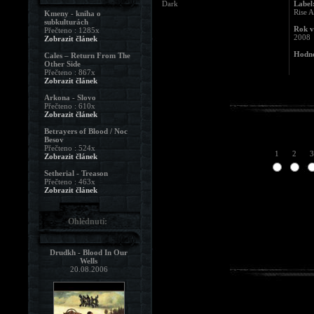
Dark
Label
Rise 
Kmeny - kniha o
subkulturách
Rok v
Přečteno : 1285x
2008
Zobrazit článek
Hodno
Cales – Return From The
Other Side
Přečteno : 867x
Zobrazit článek
Arkona - Slovo
Přečteno : 610x
Zobrazit článek
Betrayers of Blood / Noc
Besov
Přečteno : 524x
1
2
3
Zobrazit článek
Setherial - Treason
Přečteno : 463x
Zobrazit článek
Ohlédnutí:
Drudkh - Blood In Our
Wells
20.08.2006