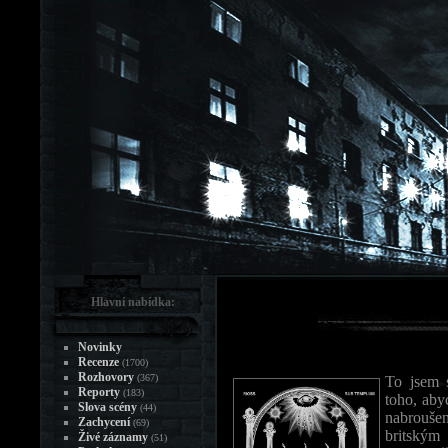
Hlavní nabídka:
Novinky
Recenze
(1700)
Rozhovory
(367)
To jsem s
Reporty
(183)
toho, ab
Slova scény
(44)
nabrouše
Zachycení
(69)
britským
Živé záznamy
(51)