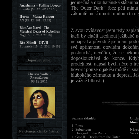
jedinečná a dlouhatánská slátanin
Anathema – Falling Deeper
The Outer Dark“ (bez pěti minut d
frost666
[16. 12. 2011 12:16]
zákonitě musí umořit nudou i tu nej
Horna - Musta Kaipuu
AN
[15. 12. 2011 23:35]
Blut Aus Nord - The
Z svou zvídavost jsem tedy zaplat
Mystical Beast of Rebellion
kteří by chtěli „sednout ježibabě
Neg
[15. 12. 2011 22:18]
nenapsal a původně jsem ani podo
Rêx Mündi - IHVH
své upřímnosti otevírám dokořá
Epizeuxis
[15. 12. 2011 19:15]
poslouchá, nevěřím, že se někom
doposlouchává do konce. Kdy
Doporučujeme:
prodejnost, napsal bych něco o t
hovořit pouze o jakési módě či sna
Chelsea Wolfe -
hlubokého zármutku a depresí. Jak
Ἀποκάλυψις
je vážně blbost :)
08.12.2011
Seznam skladeb:
Oficiá
Moss
1. Ritus
2. Subterraen
Národ
Nejčtenější články
:
(měsíc)
3. Dragged to the Roots
Velká 
4. Gate III: Devils from the Outer