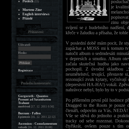
Poslech
posluchač
(15)
je kvalit
Mortem Zine
melanchol
English interviews
popisovat
Přátelé
zinu obj
svíjení se z hudebního nadšení, 
Přihlášení:
křeče v žaludku a přísaha, že t
V poslední době mám pocit, že st
Uživatel:
zapáchat a MOSS mi k tomuto tvrze
Heslo:
natočit album o sedmdesáti minutác
v depresích a smutku. Album otev
začala skutečná hudba jako navo
pochopil. Z úvodní skladbou „S
Registrace
neumětelství, trvající, přestavte
rezonující zvuk kytary, vyčnívají
Poslední komentáře:
(depresivní HA-HA!) vokál. Zpěvák
nahrávce nebyl, bylo by to v podst
Gorgoroth - Quantos
Possunt ad Satanitatem
Po příšerném první půl hodince př
Trahunt
Dragged to the Roots je pouze d
morbivod
[17. 12. 2011 0:56]
čtenáři, odpovím za Vás, NEDÁ! Je 
Burzum - Fallen
Vše se slévá do jednoho a prakti
Epizeuxis
[16. 12. 2011 22:12]
tracky od sebe rozeznat. Dokon
Ascension - Consolamentum
čtyřikrát, ovšem pouze s tím o
volrath
[16. 12. 2011 20:08]