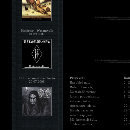
Bilskirnir - Wotansvolk
01.09.2007
Příspěvek:
Dat
Elffor – Son of the Shades
20.07.2008
Bez ohled na...
2. 1
Radalf: Kam vítr,...
2. 1
Na základě recenze,...
1. 1
Ja taky posloucham...
1. 1
Zdravím, tuhle...
30. 
Apocalypse: ok, v...
29. 
Garath: naozaj to...
29. 
radalf: šlápl jsem...
29. 
Můj komentář byl...
29. 
Tohle chytání za...
29. 