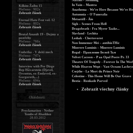
Nàttsòl - Stemning
In Vain – Mantra
Kilkim Žaibu 15
Přečteno : 902x
Anathema - We’re Here Because We’re He
Zobrazit článek
Autumnia – O´Funeralia
Metsatöll - Äio
Eternal Hate Fest vol. 12
Přečteno : 802x
Sigh – Scenes From Hell
Zobrazit článek
Dragobrath - Fra Myrer Taake...
Slavland - Lechita
Brutal Assault 19 - Dojmy a
postřehy
Leshak - Chertovorot
Přečteno : 766x
Non Immemor Mei – antibioTHic
Zobrazit článek
Miserere Luminis – Miserere Luminis
Umbrtka - V dešti mech
Regul - Правление Белой Тьм
Přečteno : 747x
Velvet Cacoon – P aa Opal Poere Pr. 33
Zobrazit článek
Theatre Of Tragedy - Forever In The Wor
Interview with Per Dirge
While Heaven Wept - Vast Oceans Lachry
Rep Håvarstein (Djevel,
Csejthe - La Mort du Prince Noir
Orcustus, ex-Enslaved, ex-
Celestine - This Home Will Be Our Grave
Gorgoroth,...)
Přečteno : 694x
Bestia - Ronkade Parved
Zobrazit článek
Zobrazit všechny články
Ohlédnutí:
Proclamation - Nether
Tombs of Abaddon
28.03.2012