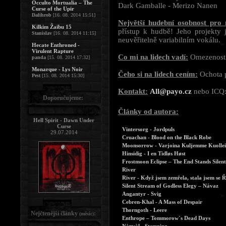
Occulto Mortualia – The
Dark Gamballe - Merizo Nanen
Curse of the Upir
Dalihrob
[16. 08. 2014 15:51]
Největší hudební osobnost pro
Kilkim Žaibu 15
přístup k hudbě! Jeho projekty j
Stanislav
[16. 08. 2014 11:15]
neuvěřitelně variabilním vokálu.
Hecate Enthroned -
Virulent Rapture
Co mi na lidech vadí:
Omezenost 
panda
[15. 08. 2014 17:32]
Monarque - Lys Noir
Čeho si na lidech cením:
Ochota p
Pest
[15. 08. 2014 15:30]
Kontakt:
All@payo.cz
nebo ICQ:
Doporučujeme:
Články od autora:
Hell Spirit - Dawn Under
Curse
Vintersorg - Jordpuls
29.07.2014
Cruachan - Blood on the Black Robe
Moonsorrow - Varjoina Kuljemme Kuolle
Hinsidig - I en Tidløs Høst
Frostmoon Eclipse – The End Stands Silent
River
River - Když jsem zemřela, stala jsem se 
Silent Stream of Godless Elegy – Návaz
Angantyr - Svig
Cebren-Khal - A Mass of Despair
Thorngoth - Leere
Nejčtenější články
:
(měsíc)
Enthrope – Tommorow´s Dead Days