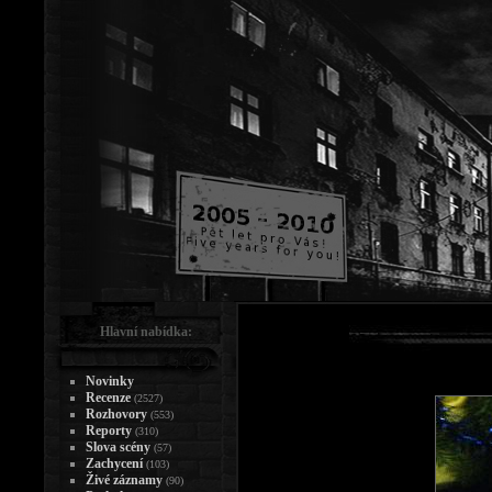
Hlavní nabídka:
Novinky
Recenze
(2527)
Rozhovory
(553)
Reporty
(310)
Slova scény
(57)
Zachycení
(103)
Živé záznamy
(90)