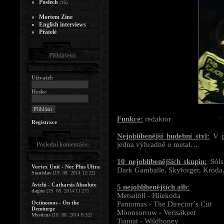
Poslech
(16)
Mortem Zine
English interviews
Přátelé
Přihlášení:
Uživatel:
Heslo:
Funkce:
redaktor
Registrace
Nejoblíbenější hudební styl:
V p
jedna výhradně o metal…
Poslední komentáře:
10 nejoblíbenějších skupin:
Sólst
Vortex Unit - Nec Plus Ultra
Dark Gamballe, Skyforger, Kroda, 
Stanislav
[19. 08. 2014 12:22]
Avichi - Catharsis Absolute
5 nejoblíbenějších alb:
dagon
[19. 08. 2014 11:27]
Metsatöll - Hiiekoda
Octinomos - On the
Fantomas - The Director´s Cut
Demiurge
Moonsorrow - Verisäkeet
Mysticus
[18. 08. 2014 8:32]
Tiamat - Wildhoney