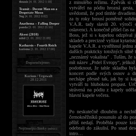
z minulého režimu. Zpěvák si ch
theaxis
[4. 01. 2012 1:18]
vytvářel na pódiu hrozná gesta,
Transit - Decent Man on a
Desperate Moon
uvědomil, že pod tímhle divadlem s
Neg
[4. 01. 2012 0:02]
za ty roky brousí poměrně solidn
Anathema – Falling Deeper
V.A.R. tady slavili 20. výročí 
panda
[3. 01. 2012 21:55]
oslavenci. A konečně přišel čas na
Alcest (2010)
Boss, jež si s kapelou odzpíval j
nihil
[3. 01. 2012 21:09]
skladeb a precizně vylízat kytari
Katharsis – Fourth Reich
kapele V.A.R. a vystřihnul jednu 
karisma
[3. 01. 2012 17:00]
dalších prakticky totožných silně
„neznámý vokalista" . Tuším, že s
mít název „Prdel Evropy“, jelikož
Doporučujeme:
podotknout, že tahle skladba by
koncert podle svých osnov a dn
Korium / Urgewalt
nechápe přesně tak, jak by si k
28.12.2011
vytváří tu hlubokou propast. Ur
strávená na pódiu z kapely uděla
hlavní kapele večera.
Po neskutečně dlouhém a nechtě
černokněžníků posunulo až do po
příliš nedají. Proběhla pouze k
odebrali do zákulisí. Po snad de
Nejčtenější články
:
(měsíc)
intro…