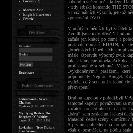
Poslech
sobotním večeru mě a kolegu Dali
(15)
- tedy srbské komando THE STONE
Mortem Zine
a maximálních výkonů, jelikož ně
English interviews
zpracování DVD.
Přátelé
V určitých médiích byl začátek k
Přihlášení:
Zvolili jsme tedy dřívější hodin
začala jen krátce po osmé a pořad
postavili domácí
EDAIN
, o kt
Uživatel:
„brněnských Opeth“ Musím přiznat
Heslo:
másle. Opravdu výborný zvuk kapel
tak, jak nejlépe uměla. Ačkoliv 
profesionálně a sehraně. Výrazn
„vyklidněnými“ pasážemi, které
Registrace
připomínaly Neguru Bunget. Kd
vydržel celý set a ani v jedné chví
Poslední komentáře:
překvapení.
Druhou kapelou v pořadí byli
V.A
Teitanblood – Seven
Chalices
samotné kapely) považovaní za mat
Mysticus
[4. 01. 2012 22:01]
začátek koncertního setu a přichá
My Dying Bride – The
„báru“ jsem zaslechnul jakési tlach
Barghest O´ Whitby
Matadoři české scény k smíchu? To
dagon
[4. 01. 2012 9:19]
S prvním pohledem na kompletní 
Leviathan - True Traitor,
však o posměšek, na pódiu stála p
True Whore