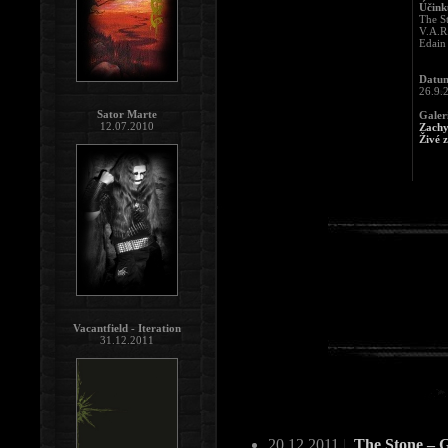
Účinku
The S
V.A.R
Edain
Datum
26.9.
Sator Marte
Galer
12.07.2010
Zachy
Živé 
Vacantfield - Iteration
31.12.2011
20.12.2011
|
The Stone – 