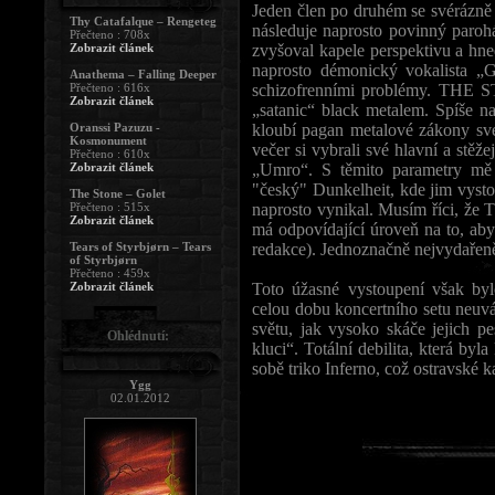
Jeden člen po druhém se svérázně 
Thy Catafalque – Rengeteg
následuje naprosto povinný paroh
Přečteno : 708x
Zobrazit článek
zvyšoval kapele perspektivu a hned
naprosto démonický vokalista „G
Anathema – Falling Deeper
Přečteno : 616x
schizofrenními problémy. THE S
Zobrazit článek
„satanic“ black metalem. Spíše na
Oranssi Pazuzu -
kloubí pagan metalové zákony své
Kosmonument
večer si vybrali své hlavní a stěž
Přečteno : 610x
Zobrazit článek
„Umro“. S těmito parametry mě 
"český" Dunkelheit, kde jim vysto
The Stone – Golet
Přečteno : 515x
naprosto vynikal. Musím říci, že
Zobrazit článek
má odpovídající úroveň na to, aby
Tears of Styrbjørn – Tears
redakce). Jednoznačně nejvydařeněj
of Styrbjørn
Přečteno : 459x
Zobrazit článek
Toto úžasné vystoupení však byl
celou dobu koncertního setu neuváž
světu, jak vysoko skáče jejich p
Ohlédnutí:
kluci“. Totální debilita, která b
sobě triko Inferno, což ostravské
Ygg
02.01.2012