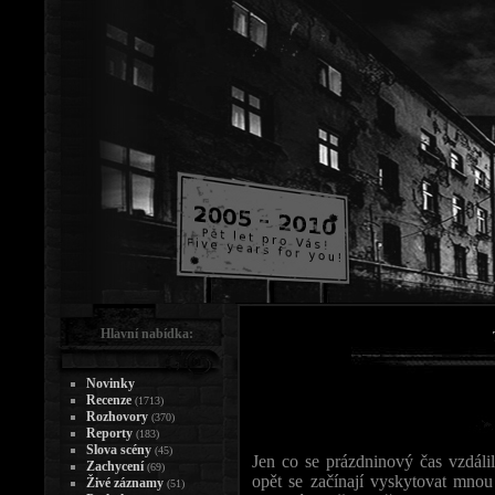
Hlavní nabídka:
Novinky
Recenze
(1713)
Rozhovory
(370)
Reporty
(183)
Slova scény
(45)
Jen co se prázdninový čas vzdálil
Zachycení
(69)
opět se začínají vyskytovat mno
Živé záznamy
(51)