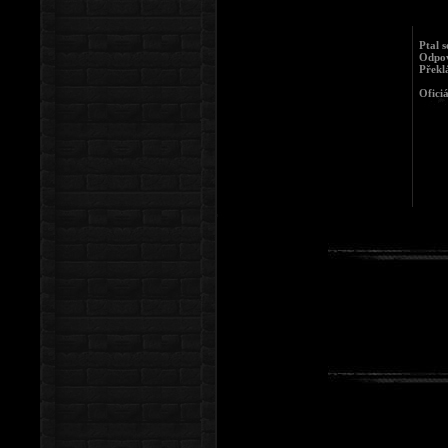
Ptal s
Odpov
Překl
Ofici