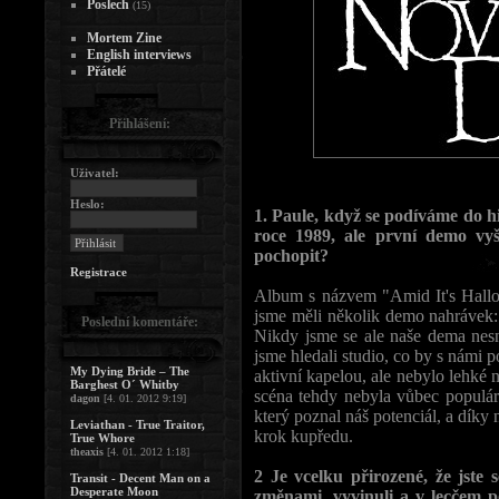
Poslech
(15)
Mortem Zine
English interviews
Přátelé
Přihlášení:
Uživatel:
Heslo:
1. Paule, když se podíváme do
roce 1989, ale první demo vyš
pochopit?
Registrace
Album s názvem "Amid It's Hallo
jsme měli několik demo nahrávek: 
Poslední komentáře:
Nikdy jsme se ale naše dema nesna
jsme hledali studio, co by s námi 
My Dying Bride – The
aktivní kapelou, ale nebylo lehké n
Barghest O´ Whitby
scéna tehdy nebyla vůbec populár
dagon
[4. 01. 2012 9:19]
který poznal náš potenciál, a díky
Leviathan - True Traitor,
krok kupředu.
True Whore
theaxis
[4. 01. 2012 1:18]
2 Je vcelku přirozené, že jste
Transit - Decent Man on a
Desperate Moon
změnami, vyvinuli a v lecčem p