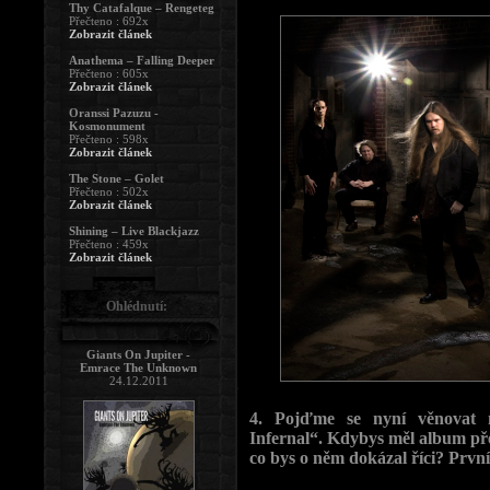
Thy Catafalque – Rengeteg
Přečteno : 692x
Zobrazit článek
Anathema – Falling Deeper
Přečteno : 605x
Zobrazit článek
Oranssi Pazuzu -
Kosmonument
Přečteno : 598x
Zobrazit článek
The Stone – Golet
Přečteno : 502x
Zobrazit článek
Shining – Live Blackjazz
Přečteno : 459x
Zobrazit článek
Ohlédnutí:
Giants On Jupiter -
Emrace The Unknown
24.12.2011
4. Pojďme se nyní věnovat ne
Infernal“. Kdybys měl album pře
co bys o něm dokázal říci? První