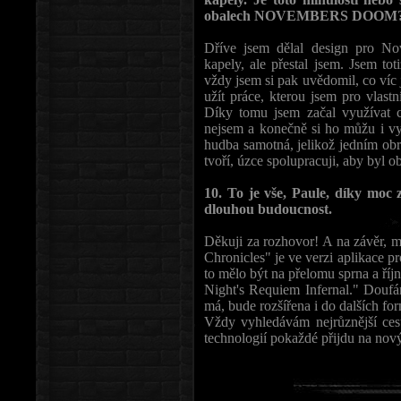
obalech NOVEMBERS DOOM
Dříve jsem dělal design pro N
kapely, ale přestal jsem. Jsem tot
vždy jsem si pak uvědomil, co víc
užít práce, kterou jsem pro vlast
Díky tomu jsem začal využívat c
nejsem a konečně si ho můžu i vyc
hudba samotná, jelikož jedním obr
tvoří, úzce spolupracuji, aby byl o
10. To je vše, Paule, díky moc z
dlouhou budoucnost.
Děkuji za rozhovor! A na závěr, 
Chronicles" je ve verzi aplikace 
to mělo být na přelomu sprna a říjn
Night's Requiem Infernal." Doufám
má, bude rozšířena i do dalších fo
Vždy vyhledávám nejrůznější ces
technologií pokaždé přijdu na nový