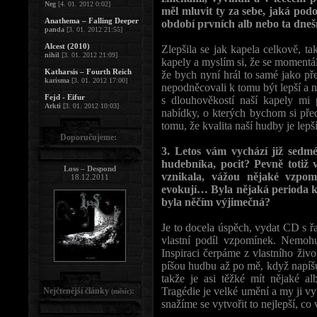
Neg
[4. 01. 2012 0:02]
měl mluvit ty za sebe, jaká 
Anathema – Falling Deeper
období prvních alb nebo ta dneš
panda
[3. 01. 2012 21:55]
Alcest (2010)
Zlepšila se jak kapela celkově, t
nihil
[3. 01. 2012 21:09]
kapely a myslím si, že se momentá
Katharsis – Fourth Reich
že bych nyní hrál to samé jako př
karisma
[3. 01. 2012 17:00]
nepodněcovali k tomu být lepší a n
Fejd - Eifur
s dlouhověkostí naší kapely mi 
Arkti
[3. 01. 2012 10:03]
nabídky, o kterých bychom si před 
tomu, že kvalita naší hudby je lepší
Doporučujeme:
3. Letos vám vychází již sedmé
hudebníka, pocit? Pevně totiž
Loss – Despond
vznikala, vážou nějaké vzpom
18.12.2011
evokují… Byla nějaká perioda k
byla něčím výjimečná?
Je to docela úspěch, vydat CD s 
vlastní podíl vzpomínek. Nemohu 
Inspiraci čerpáme z vlastního živo
píšou hudbu až po mě, když napíšu
takže je asi těžké mít nějaké a
Tragédie je velké umění a my ji v
Nejčtenější články
:
(měsíc)
snažíme se vytvořit to nejlepší, co 