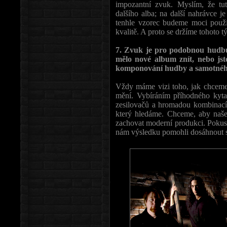
impozantní zvuk. Myslím, že tu
dalšího alba; na další nahrávce j
tenhle vzorec budeme moci používa
kvalitě. A proto se držíme tohoto t
7. Zvuk je pro podobnou hudbu z
mělo nové album znít, nebo jst
komponování hudby a samotného
Vždy máme vizi toho, jak chceme,
mění. Vybíráním příhodného kyt
zesilovačů a hromadou kombinac
který hledáme. Chceme, aby naše
zachovat moderní produkci. Poku
nám výsledku pomohli dosáhnout sk