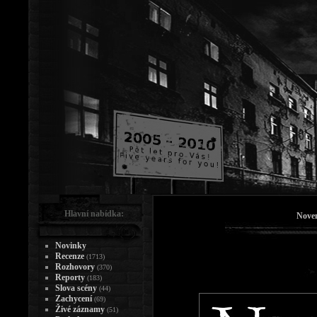
Hlavní nabídka:
Nove
Novinky
Recenze
(1713)
Rozhovory
(370)
Reporty
(183)
Slova scény
(44)
Zachycení
(69)
Živé záznamy
(51)