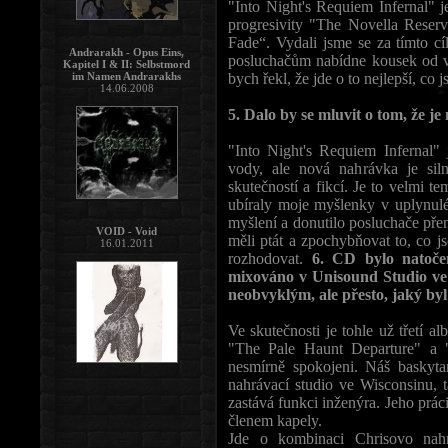
"Into Night's Requiem Infernal" 
progresivity "The Novella Reser
Fade“. Vydali jsme se za tímto c
Andrarakh - Opus Eins,
posluchačům nabídne kousek od v
Kapitel I & II: Selbstmord
im Namen Andrarakhs
bych řekl, že jde o to nejlepší, co 
14.06.2008
5. Dalo by se mluvit o tom, že j
"Into Night's Requiem Infernal" 
vody, ale nová nahrávka je sil
skutečností a fikcí. Je to velmi 
ubíraly moje myšlenky v uplynul
myšlení a donutilo posluchače přemí
VOID - Void
měli ptát a zpochybňovat to, co j
16.01.2011
rozhodovat.
6. CD bylo natoče
mixováno v Unisound Studio ve
neobvyklým, ale přesto, jaký by
Ve skutečnosti je tohle už třetí 
"The Pale Haunt Departure" a "
nesmírně spokojeni. Náš baskyta
nahrávací studio ve Wisconsinu, 
zastává funkci inženýra. Jeho prá
členem kapely.
Jde o kombinaci Chrisovo nah