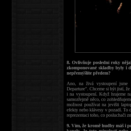
8. Ovlivňuje poslední roky nějak
zkomponované skladby byly i d
nepřemýšlíte předem?
Ano, na živá vystoupení jsme 
Departure". Chceme si být jistí, že
i na vystoupení. Když hrajeme na
samozřejmě něco, co zohledňujeme 
možnost používat na jevišti lapt
efekty nebo klávesy v pozadí. To 
reprezentaci toho, co posluchači z
9. Vím, že kromě hudby máš i po
kapely. Je toto minulostí nebo