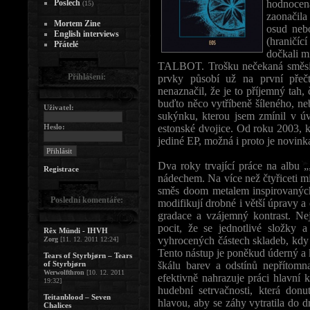
Poslech
hodnocená
(15)
zaonačila
Mortem Zine
osud neb
English interviews
(hraničíc
Přátelé
dočkali m
TALBOT. Trošku nečekaná směsic
Přihlášení:
prvky působí už na první přeč
nenaznačil, že je to příjemný tah,
buďto něco vytříbeně šíleného, ne
Uživatel:
sukýnku, kterou jsem zmínil v úv
Heslo:
estonské dvojice. Od roku 2003, k
jediné EP, možná i proto je novin
Dva roky trvající práce na albu 
Registrace
nádechem. Na více než čtyřiceti m
směs doom metalem inspirovaných
Poslední komentáře:
modifikují drobné i větší úpravy a
gradace a vzájemný kontrast. Nej
pocit, že se jednotlivé složky 
Rêx Mündi - IHVH
vyhrocených částech skladeb, kdy j
Zorg
[11. 12. 2011 12:24]
Tento nástup je poněkud úderný a k
Tears of Styrbjørn – Tears
of Styrbjørn
škálu barev a odstínů nepřítomn
Werwolfthron
[10. 12. 2011
efektivně nahrazuje práci hlavní k
19:32]
hudební setrvačnosti, která donu
Teitanblood – Seven
hlavou, aby se záhy vytratila do 
Chalices