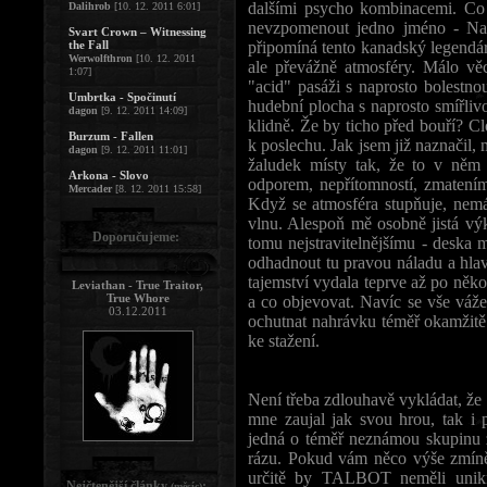
dalšími psycho kombinacemi. Co 
Dalihrob
[10. 12. 2011 6:01]
nevzpomenout jedno jméno - Nad
Svart Crown – Witnessing
the Fall
připomíná tento kanadský legendárn
Werwolfthron
[10. 12. 2011
ale převážně atmosféry. Málo vě
1:07]
"acid" pasáži s naprosto bolestno
Umbrtka - Spočinutí
hudební plocha s naprosto smířlivo
dagon
[9. 12. 2011 14:09]
klidně. Že by ticho před bouří? C
Burzum - Fallen
k poslechu. Jak jsem již naznačil
dagon
[9. 12. 2011 11:01]
žaludek místy tak, že to v něm 
Arkona - Slovo
odporem, nepřítomností, zmatením,
Mercader
[8. 12. 2011 15:58]
Když se atmosféra stupňuje, nem
vlnu. Alespoň mě osobně jistá výk
Doporučujeme:
tomu nejstravitelnějšímu - deska m
odhadnout tu pravou náladu a hla
tajemství vydala teprve až po něk
Leviathan - True Traitor,
True Whore
a co objevovat. Navíc se vše vá
03.12.2011
ochutnat nahrávku téměř okamžitě 
ke stažení.
Není třeba zdlouhavě vykládat, že 
mne zaujal jak svou hrou, tak i
jedná o téměř neznámou skupinu z
rázu. Pokud vám něco výše zmín
určitě by TALBOT neměli unikn
Nejčtenější články
:
(měsíc)