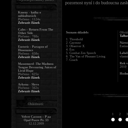
pozornost nyní i do budoucna zasl
Kmeny - kniha o
subkulturách
Přečteno : 1124x
Zobrazit článek
Cales – Return From The
Seznam skladeb:
Oficiá
Other Side
Talbo
Přečteno : 788x
1. Threshold
Zobrazit článek
2. Cayenne
Národ
3. Observer X
Estón
Esoteric - Paragon of
4. Eos
Dissonance
5. Combat Zen Speech
Label
Přečteno : 658x
6. The Van of Pleasant Living
vlast
Zobrazit článek
7. Coach
Rok v
Massemord -The Madness
2010
Tongue Devouring Juices of
Livid Hope
Hodno
Přečteno : 625x
Zobrazit článek
Arkona - Slovo
Přečteno : 562x
Zobrazit článek
Ohlédnutí:
1
2
3
Velvet Cacoon – P aa
Opal Poere Pr. 33
12.12.2009