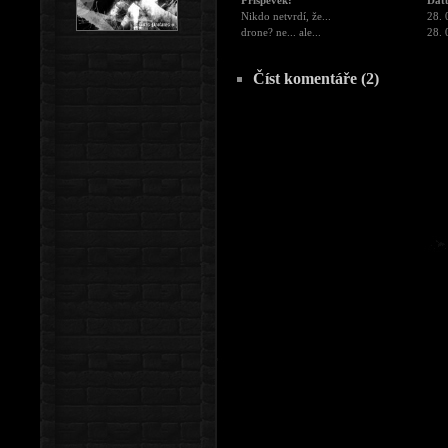
Příspěvek:
Dat
Nikdo netvrdí, že...
28. 
drone? ne... ale...
28. 
Číst komentáře (2)