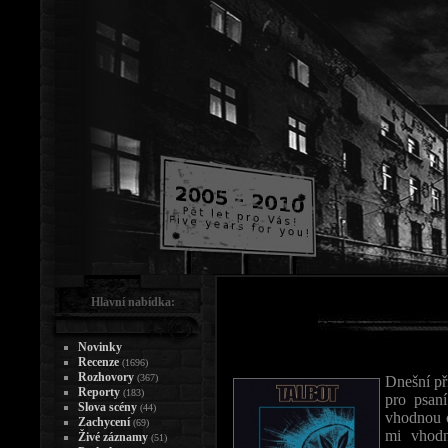
Hlavní nabídka:
Novinky
Recenze
(1696)
Rozhovory
(367)
Dnešní př
Reporty
(183)
pro psan
Slova scény
(44)
vhodnou ch
Zachycení
(69)
mi vhodn
Živé záznamy
(51)