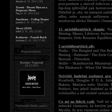
theaxis
[4. 01. 2012 1:18]
post-punkem a obecně folkovou 
Transit - Decent Man on a
hip-hop (převážně pak horrorcore
Desperate Moon
Důležité je, aby mi interpret nabí
Neg
[4. 01. 2012 0:02]
něhu, nebo naopak neřízenou a
Anathema – Falling Deeper
nezdravou dávku šílenství. Ostat
panda
[3. 01. 2012 21:55]
Alcest (2010)
15 nejoblíbenějších skupin:
Nad
nihil
[3. 01. 2012 21:09]
Shining, Manes, Lifelover, Joyle
Katharsis – Fourth Reich
Emperor, Ordo Rosarius Equilibri
karisma
[3. 01. 2012 17:00]
5 nejoblíbenějších alb:
Nadja – The Bungled and The Bo
Doporučujeme:
Shining - Halmstad / The Eerie Co
Burzum - Filosofem
Korium / Urgewalt
Skitliv – Skandinavisk Misantropi
28.12.2011
Der Blutharsch - When Did Wond
Největší hudební osobnost pro
Kvarforth, Douglas P. či A. Ju
Bakera, Maniaca nebo Davida Ti
Pohlovi, bez jehož hudební (a t
svérázného a mě osobně symatic
Co mi na lidech vadí:
Vadí mi vš
nehezké vlastnosti, ke kterým js
Nejčtenější články
:
(měsíc)
Myslím, že tyto vlastnosti známe