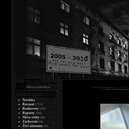
Hlavní nabídka:
Novinky
Recenze
(1713)
Rozhovory
(370)
Reporty
(183)
Slova scény
(45)
Zachycení
(69)
Živé záznamy
(51)