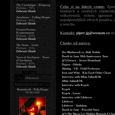
Thy Catafalque – Rengeteg
Čeho si na lidech cením:
Zprav
Přečteno : 707x
kladných a ceněných vlastností
Zobrazit článek
velkorysosti, ochoty, ignorac
Anathema – Falling Deeper
nejodpornějších věcech positiva,
Přečteno : 615x
Zobrazit článek
a soucitu.
Oranssi Pazuzu -
Kontakt:
piper.jg@seznam.cz
ne
Kosmonument
Přečteno : 610x
Zobrazit článek
Články od autora:
The Stone – Golet
Přečteno : 513x
Zobrazit článek
Der Blutharsch vs. Aluk Todolo
Death in June 30th Anniversary Tour
Tears of Styrbjørn – Tears
of Styrbjørn
@%Ostara – Secret Homeland
Přečteno : 459x
Dagon - Oblaky
Zobrazit článek
Shining - VII - Född Förlorare
Iron and Wine - Kiss Each Other Clean
Interview with Albin Julius&3&
Ohlédnutí:
Albin Julius&3&
Interview with Kypck
Kypck
Remmirath - Polis Rouge
08.08.2008
Kypck - Lower
Interview with Lifelover
Lifelover
Lifelover - Sjukdom
Death in June - Peaceful Snow
@%The Moon Lay Hidden Beneath A Cloud 