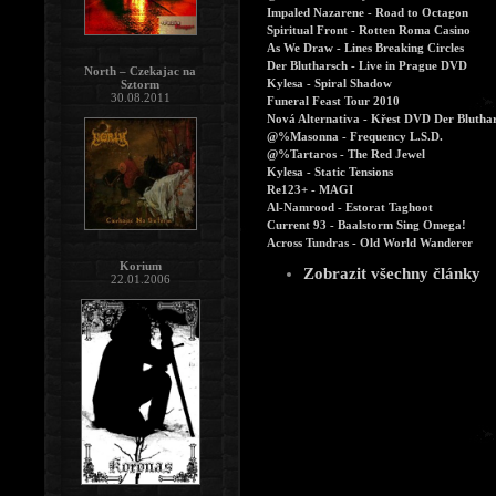
Impaled Nazarene - Road to Octagon
Spiritual Front - Rotten Roma Casino
As We Draw - Lines Breaking Circles
Der Blutharsch - Live in Prague DVD
North – Czekajac na
Kylesa - Spiral Shadow
Sztorm
30.08.2011
Funeral Feast Tour 2010
Nová Alternativa - Křest DVD Der Blutha
@%Masonna - Frequency L.S.D.
@%Tartaros - The Red Jewel
Kylesa - Static Tensions
Re123+ - MAGI
Al-Namrood - Estorat Taghoot
Current 93 - Baalstorm Sing Omega!
Across Tundras - Old World Wanderer
Korium
Zobrazit všechny články
22.01.2006