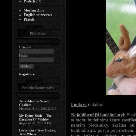
Poslech
(15)
Mortem Zine
English interviews
Přátelé
Přihlášení:
Uživatel:
Heslo:
Registrace
Poslední komentáře:
Teitanblood – Seven
Funkce:
redaktor
Chalices
Mysticus
[4. 01. 2012 22:01]
Nejoblíbenější hudební styl:
Snaží
My Dying Bride – The
Barghest O´ Whitby
si mohu hudebními žánry zastříle
dagon
[4. 01. 2012 9:19]
nemám předsudky, zkrátka o
kvalitním art, post a pop rockem,
Leviathan - True Traitor,
True Whore
nebo darkcore, nějakým experim