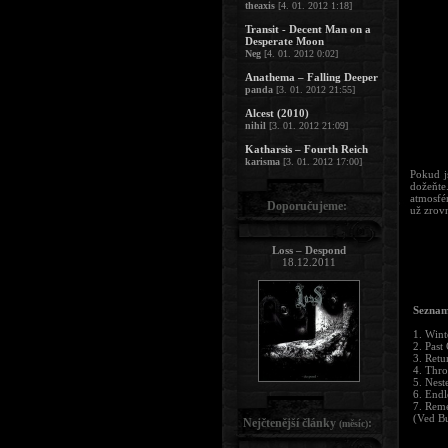
theaxis
[4. 01. 2012 1:18]
Transit - Decent Man on a
Desperate Moon
Neg
[4. 01. 2012 0:02]
Anathema – Falling Deeper
panda
[3. 01. 2012 21:55]
Alcest (2010)
nihil
[3. 01. 2012 21:09]
Katharsis – Fourth Reich
karisma
[3. 01. 2012 17:00]
Pokud j
dožeňte
atmosfé
Doporučujeme:
už zrovn
Loss – Despond
18.12.2011
Seznam
1. Wint
2. Past
3. Retu
4. Thr
5. Nest
6. Endl
7. Rem
(Ved B
Nejčtenější články
:
(měsíc)