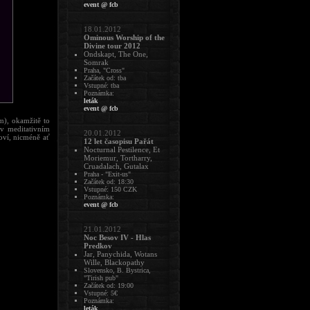
event @ fcb
18.01.2012
Ominous Worship of the
Divine tour 2012
Ondskapt, The One,
Somrak
Praha, "Cross"
Začátek od: tba
Vstupné: tba
Poznámka:
leták
event @ fcb
m), okamžitě to
v meditativním
20.01.2012
loví, nicméně ať
12 let časopisu Pařát
Nocturnal Pestilence, Et
Moriemur, Tortharry,
Cruadalach, Gutalax
Praha - "Exit-us"
Začátek od: 18:30
Vstupné: 150 CZK
Poznámka:
event @ fcb
21.01.2012
Noc Besov IV - Hlas
Predkov
Jar, Panychida, Wotans
Wille, Blackopathy
Slovensko, B. Bystrica,
"Tirish pub"
Začátek od: 19:00
Vstupné: 5€
Poznámka:
leták