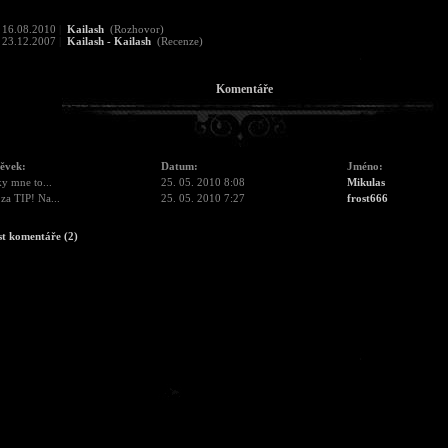
16.08.2010
|
Kailash
(Rozhovor)
23.12.2007
|
Kailash - Kailash
(Recenze)
Komentáře
pěvek:
Datum:
Jméno:
aky mne to...
25. 05. 2010 8:08
Mikulas
za TIP! Na...
25. 05. 2010 7:27
frost666
st komentáře (2)