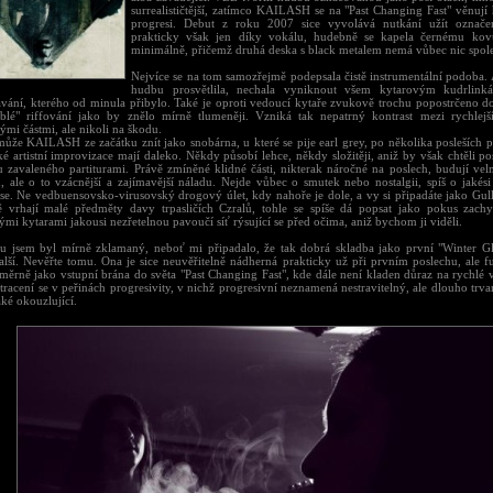
surrealističtější, zatímco KAILASH se na "Past Changing Fast" věnují hr
progresi. Debut z roku 2007 sice vyvolává nutkání užít označen
prakticky však jen díky vokálu, hudebně se kapela černému kovu 
minimálně, přičemž druhá deska s black metalem nemá vůbec nic spol
Nejvíce se na tom samozřejmě podepsala čistě instrumentální podoba.
hudbu prosvětlila, nechala vyniknout všem kytarovým kudrlin
vání, kterého od minula přibylo. Také je oproti vedoucí kytaře zvukově trochu popostrčeno d
blé" riffování jako by znělo mírně tlumeněji. Vzniká tak nepatrný kontrast mezi rychlej
mi částmi, ale nikoli na škodu.
ůže KAILASH ze začátku znít jako snobárna, u které se pije earl grey, po několika posleších př
é artistní improvizace mají daleko. Někdy působí lehce, někdy složitěji, aniž by však chtěli p
u zavaleného partiturami. Právě zmíněné klidné části, nikterak náročné na poslech, budují ve
, ale o to vzácnější a zajímavější náladu. Nejde vůbec o smutek nebo nostalgii, spíš o jakési
 se. Ne vedbuensovsko-virusovský drogový úlet, kdy nahoře je dole, a vy si připadáte jako Gull
 vrhají malé předměty davy trpasličích Czralů, tohle se spíše dá popsat jako pokus zachy
mi kytarami jakousi nezřetelnou pavoučí síť rýsující se před očima, aniž bychom ji viděli.
u jsem byl mírně zklamaný, neboť mi připadalo, že tak dobrá skladba jako první "Winter G
alší. Nevěřte tomu. Ona je sice neuvěřitelně nádherná prakticky už při prvním poslechu, ale f
měrně jako vstupní brána do světa "Past Changing Fast", kde dále není kladen důraz na rychlé v
ztracení se v peřinách progresivity, v nichž progresivní neznamená nestravitelný, ale dlouho trvan
aké okouzlující.