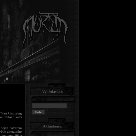
Vyhledávání:
ě "Past Changing
ému milovníkovi
Aktualizace:
 nejen coverem
ětle aktuálního
ohem temnější a