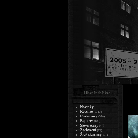
Hlavní nabídka:
Novinky
Recenze
(1713)
Rozhovory
(370)
Reporty
(183)
Slova scény
(44)
Zachycení
(69)
Živé záznamy
(51)