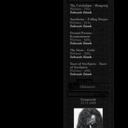
Thy Catafalque – Rengeteg
Přečteno : 701x
Zobrazit článek
Anathema – Falling Deeper
Přečteno : 614x
Zobrazit článek
Oranssi Pazuzu -
Kosmonument
Přečteno : 609x
Zobrazit článek
The Stone – Golet
Přečteno : 506x
Zobrazit článek
Tears of Styrbjørn – Tears
of Styrbjørn
Přečteno : 448x
Zobrazit článek
Ohlédnutí:
Gorgoroth
23.11.2009