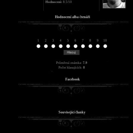
Hodnocení:
8.5/10
Hodnocení alba čtenáři
1
2
3
4
5
6
7
8
9
10
Průměrná známka:
7.9
Počet hlasujících:
8
Facebook
Související članky