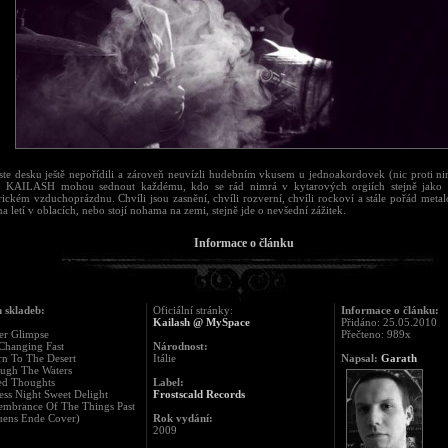
ste desku ještě nepořídili a zároveň neuvízli hudebním vkusem u jednoakordovek (nic proti ni
. KAILASH mohou sednout každému, kdo se rád nimrá v kytarových orgiích stejně jako 
rickém vzduchoprázdnu. Chvíli jsou zasnění, chvíli rozverní, chvíli rockoví a stále pořád meta
a letí v oblacích, nebo stojí nohama na zemi, stejně jde o nevšední zážitek.
Informace o článku
 skladeb:
Oficiální stránky:
Informace o článku:
Kailash @ MySpace
Přidáno: 25.05.2010
er Glimpse
Přečteno: 989x
 Changing Fast
Národnost:
rn To The Desert
Itálie
Napsal:
Garath
ough The Waters
ed Thoughts
Label:
ess Night Sweet Delight
Frostscald Records
embrance Of The Things Past
uens Ende Cover)
Rok vydání:
2009