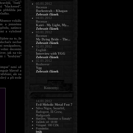
avější, "čistší"
05.01.2012
í "blackened",
Recenze :
přiblížila jen
Darkestrah – Khagan
ečného.
Zobrazit článek
04.01.2012
 Absence vokálu
Recenze :
kám a jemnému
Kairi - My Light, My...
opředu, zatímco
Zobrazit článek
šími a vyloženě
03.01.2012
Recenze :
ijdete na to, že
My Dying Bride – The...
osluchače nechat
Zobrazit článek
lmi nenápadnou,
02.01.2012
 velmi decentní
English :
iver, jak na vás
Interview with YGG
tit i "hrubými"
Zobrazit článek
02.01.2012
Rozhovor :
limpse" není už
Ygg
unguje hlavně a
Zobrazit článek
střebání, ale na
livý a při troše
Koncerty:
14.01.2012
Evil Melodic Metal Fest 7
Silva Nigra, Sezarbil,
Radogost, Ill Crow,
Radgorath
Havířov, "Hostinec u Šimaly"
Začátek od: 18:00
Vstupné: 100 CZK
Poznámka:
leták