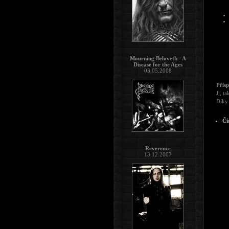
Mourning Beloveth - A
Disease for the Ages
03.05.2008
Přís
Jj, t
Díky 
Čí
Reverence
13.12.2007