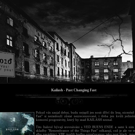
Kailash - Past Changing Fast
Pokud vás zaujal debut, budu nejspíš jen nosit dříví do lesa, nicmén
Fast" si nezaslouží zůstat nezrecenzované, i třeba jen kvůli jedin
komorní progresivity, který by snad KAILASH neznal.
Tito Italové bývají srovnáváni s VED BUENS ENDE a sami k nim
skladby "Remembrance of the Things Past" odkazují, což je ale ve sv
alba zavádějící. VBE tvořili hudbu označovanou jako post black, mn