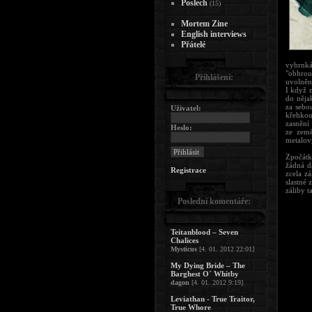
Poslech
(15)
Mortem Zine
English interviews
Přátelé
vybrnká
"obhrou
Přihlášení:
uvolněný
I když m
do nějak
za sebo
Uživatel:
křehkou
zasnění
Heslo:
ze země
metalový
Zpočátk
žádná d
Registrace
zcela zá
slastné 
záliby t
Poslední komentáře:
Teitanblood – Seven
Chalices
Mysticus
[4. 01. 2012 22:01]
My Dying Bride – The
Barghest O´ Whitby
dagon
[4. 01. 2012 9:19]
Leviathan - True Traitor,
True Whore