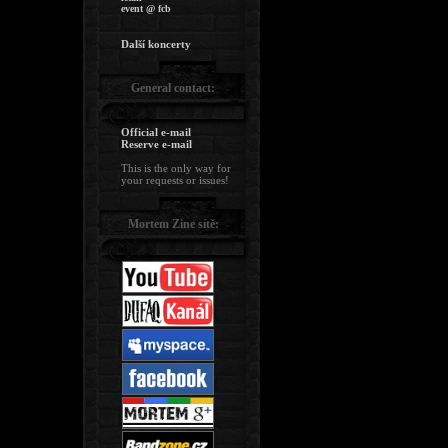
event @ fcb
Další koncerty
General contact:
Official e-mail
Reserve e-mail
This is the only way for
your requests or issues!
Mortem Zine sítě: