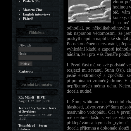
Poslech
vinou poš
(15)
hodinou v
Mortem Zine
bič, vám
English interviews
kousky, d
Přátelé
i na mě.
odhodlal, po několikahodinovém s
Přihlášení:
tak napranou vědomostmi, že jsem
poskytl napůl a napůl také sloužil j
Po nekonečném nervování, přepiso
Uživatel:
vyhledání kladů a záporů jednotli
Heslo:
hádám, že i pro Vás čtenáře použit
I. První část má ve své podstatě ve
rozjezd mi zavanul Sunn O))), al
Registrace
jasně elektronický a zpočátku s
připomínající zmíněný drone. V 
Poslední komentáře:
nepříjemných mému uchu. Nejen, že
docela nudné.
Rêx Mündi - IHVH
II. Šum, white-noise a decentní c
Zorg
[11. 12. 2011 12:24]
hlasitosti, „dvouvrstvý“ šum působ
Tears of Styrbjørn – Tears
of Styrbjørn
masivního vodopádu. Cca v první
Werwolfthron
[10. 12. 2011
mě osobně došlo k velice vítané
19:32]
přiklepávám a kynu do „rytmu“. Ry
Teitanblood – Seven
docela příjemná a dokonale slouží 
Chalices