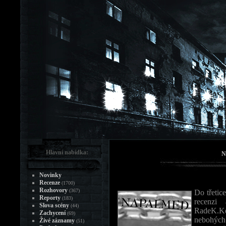
Hlavní nabídka:
N
Novinky
Recenze
(1700)
Rozhovory
(367)
Do třetic
Reporty
(183)
recenzi
Slova scény
(44)
RadeK.Ke
Zachycení
(69)
nebohých
Živé záznamy
(51)