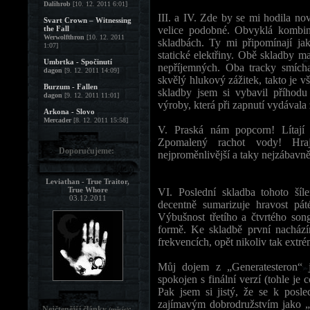
Dalihrob
[10. 12. 2011 6:01]
III. a IV. Zde by se mi hodila no
Svart Crown – Witnessing
the Fall
velice podobné. Obvyklá kombi
Werwolfthron
[10. 12. 2011
skladbách. Ty mi připomínají jak
1:07]
statické elektřiny. Obě skladby m
Umbrtka - Spočinutí
nepříjemných. Oba tracky smíc
dagon
[9. 12. 2011 14:09]
skvělý hlukový zážitek, takto je
Burzum - Fallen
skladby jsem si vybavil příhodu 
dagon
[9. 12. 2011 11:01]
výroby, která při zapnutí vydávala
Arkona - Slovo
Mercader
[8. 12. 2011 15:58]
V. Praská nám popcorn! Lítají t
Zpomalený rachot vody! Hraj
Doporučujeme:
nejproměnlivější a taky nejzábavn
Leviathan - True Traitor,
True Whore
VI. Poslední skladba tohoto šíle
03.12.2011
decentně sumarizuje hravost pát
Výbušnost třetího a čtvrtého song
formě. Ke skladbě první nachází
frekvencích, opět nikoliv tak extr
Můj dojem z „Generatesteron“ 
spokojen s finální verzí (tohle je c
Pak jsem si jistý, že se k posl
zajímavým dobrodružstvím jako „No
Nejčtenější články
:
(měsíc)