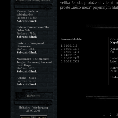
veliká škoda, protože chvílemi m
prostě „něco mezi“ příjemným hlu
Kmeny - kniha o
subkulturách
Přečteno : 1138x
Zobrazit článek
Cales – Return From The
Other Side
Přečteno : 798x
Zobrazit článek
Seznam skladeb:
Oficiá
Napa
Esoteric - Paragon of
1. 01/091016_
Dissonance
2. 02/0910301
Národ
Přečteno : 664x
3. 03/0910304
ČR
Zobrazit článek
4. 04/091029_
5. 05/0910302
Label
Massemord -The Madness
6. 06/0910303
label
Tongue Devouring Juices of
Livid Hope
Rok v
Přečteno : 628x
2010
Zobrazit článek
Hodno
Arkona - Slovo
Přečteno : 570x
Zobrazit článek
Ohlédnutí:
Helfahrt - Wiedergang
25.07.2008
1
2
3