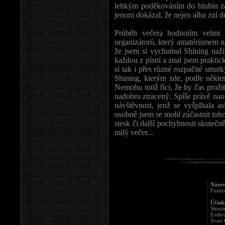
lehkým poděkováním do hlubin záku
jenom dokázal, že nejen alba zní d
Průběh večera hodnotím velmi 
organizátorů, který amatérismem n
že jsem si vychutnal Shining naž
každou z písní a znal jsem praktic
si tak i přes různé rozpačité smu
Shining, kterým zde, podle někte
Nemohu totiž říci, že by čas prož
nadobro ztracený. Spíše právě naop
návštěvnost, jenž se vyšplhala as
osobně jsem se mohl zúčastnit toho
stesk či další pochybnosti skutečn
milý večer...
Název
Funer
Účinku
Shini
Enthr
Svart