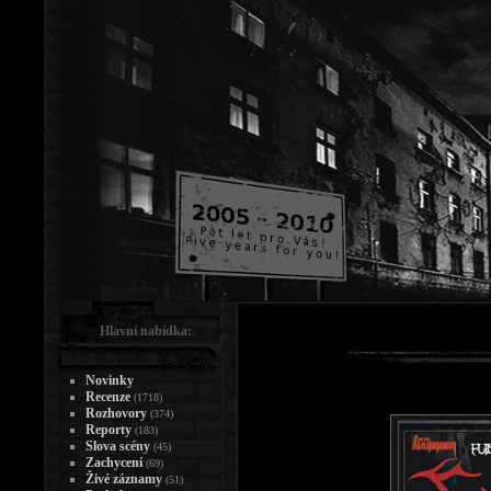
Hlavní nabídka:
Novinky
Recenze
(1718)
Rozhovory
(374)
Reporty
(183)
Slova scény
(45)
Zachycení
(69)
Živé záznamy
(51)