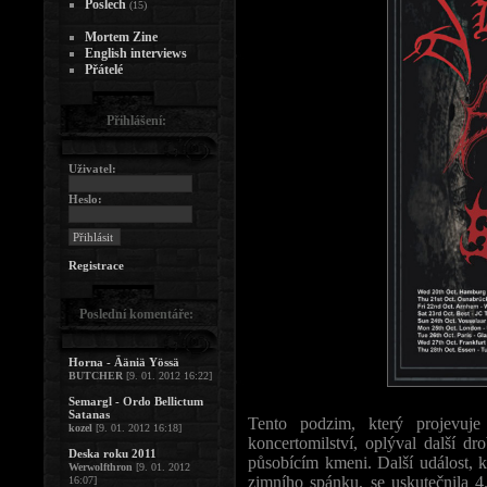
Poslech
(15)
Mortem Zine
English interviews
Přátelé
Přihlášení:
Uživatel:
Heslo:
Registrace
Poslední komentáře:
Horna - Ääniä Yössä
BUTCHER
[9. 01. 2012 16:22]
Semargl - Ordo Bellictum
Satanas
Tento podzim, který projevuje
kozel
[9. 01. 2012 16:18]
koncertomilství, oplýval další d
Deska roku 2011
působícím kmeni. Další událost, k
Werwolfthron
[9. 01. 2012
zimního spánku, se uskutečnila 
16:07]