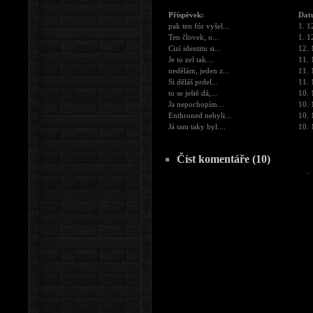
Příspěvek:
Dat
pak ten fór vyšel...
1. 1
Ten človek, o...
1. 1
Cizí identitu si...
12. 
Je to zel tak....
11. 
nedělám, jeden z...
11. 
Si děláš prdel...
11. 
to se ještě dá,...
10. 
Ja nepochopím...
10. 
Enthroned nebyli...
10. 
Já tam taky byl....
10. 
Číst komentáře (10)