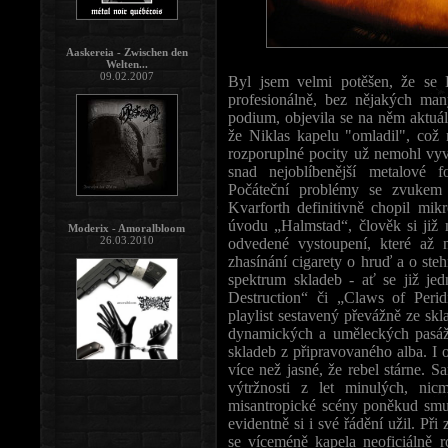
Aaskereia - Zwischen den
Welten...
09.02.2007
Byl jsem velmi potěšen, že se K
profesionálně, bez nějakých man
podium, objevila se na něm aktuá
že Niklas kapelu "omladil", co
rozporuplné pocity už nemohl vyv
snad nejoblíbenější metalové 
Počáteční problémy se zvukem 
Kvarforth definitivně chopil mik
úvodu „Halmstad“, člověk si již n
Moderix - Amoralbloom
26.03.2010
odvedené vystoupení, které až 
zhasínání cigarety o hruď a o ste
spektrum skladeb - ať se již je
Destruction“ či „Claws of Perid
playlist sestavený převážně ze s
dynamických a uměleckých pasáží
skladeb z připravovaného alba. I 
více než jasné, že rebel stárne. 
výtržnosti z let minulých, nic
misantropické scény poněkud smu
evidentně si i své řádění užil. P
se víceméně kapela neoficiálně ro