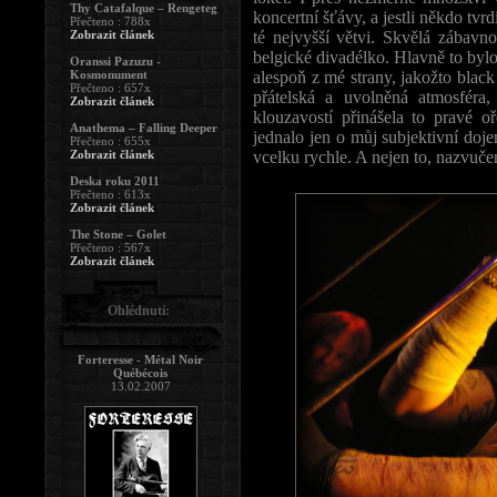
Thy Catafalque – Rengeteg
koncertní šťávy, a jestli někdo tvr
Přečteno : 788x
té nejvyšší větvi. Skvělá zábavno
Zobrazit článek
belgické divadélko. Hlavně to byl
Oranssi Pazuzu -
alespoň z mé strany, jakožto blac
Kosmonument
Přečteno : 657x
přátelská a uvolněná atmosféra,
Zobrazit článek
klouzavostí přinášela to pravé 
Anathema – Falling Deeper
jednalo jen o můj subjektivní doje
Přečteno : 655x
vcelku rychle. A nejen to, nazvučení
Zobrazit článek
Deska roku 2011
Přečteno : 613x
Zobrazit článek
The Stone – Golet
Přečteno : 567x
Zobrazit článek
Ohlédnutí:
Forteresse - Métal Noir
Québécois
13.02.2007