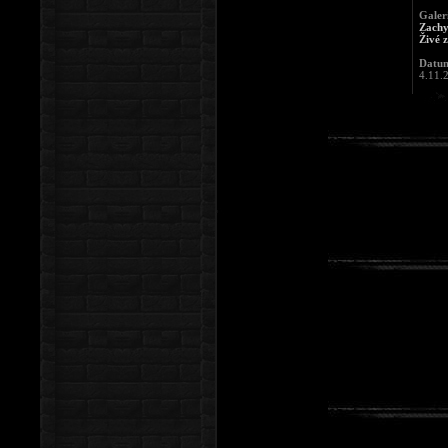
Galer
Zachy
Živé 
Datum
4.11.