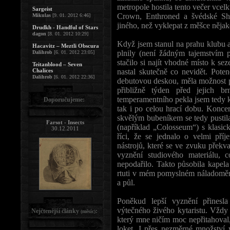
metropole hostila tento večer vcel
Sargeist
Crown, Enthroned a švédské Sh
Mikulas
[9. 01. 2012 6:46]
jiného, než vyklepat z měšce nějaké
Drudkh - Handful of Stars
dagon
[8. 01. 2012 10:29]
Když jsem stanul na prahu klubu a
Hacavitz – Meztli Obscura
plnily (není žádným tajemstvím p
Dalihrob
[6. 01. 2012 23:05]
stačilo si najít vhodné místo k s
Teitanblood – Seven
nastal skutečně co nevidět. Poten
Chalices
Dalihrob
[6. 01. 2012 22:36]
debutovou deskou, měla možnost př
přibližně týden před jejich 
temperamentního pekla jsem tedy
Doporučujeme:
tak i po celou hrací dobu. Koncer
skvělým bubeníkem se tedy pustila
Farsot - Insects
(například „Colosseum“) s klasi
30.12.2011
říci, že se jednalo o velmi pří
nástrojů, které se ve zvuku překv
vyznění studiového materiálu,
nepodařilo. Takto působila kape
rtuti v mém pomyslném náladoměru 
a půl.
Poněkud lepší vyznění přinesla
výtečného živého kytaristu. Vždy
Nejčtenější články
:
(měsíc)
který mne ničím moc nepřitahoval
loket. I přes nezměrné množství w