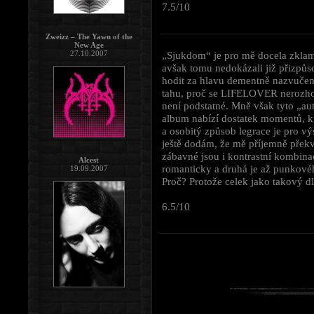
7.5/10
Zweizz – The Yawn of the
New Age
27.10.2007
„Sjukdom“ je pro mě docela zklam
avšak tomu nedokázali již přizpů
hodit za hlavu dementně nazvuče
tahu, proč se LIFELOVER nerozhod
není podstatné. Mně však tyto „au
album nabízí dostatek momentů, k
a osobitý způsob legrace je pro v
ještě dodám, že mě příjemně překv
zábavné jsou i kontrastní kombina
Alcest
romanticky a druhá je až punkovéh
19.09.2007
Proč? Protože celek jako takový d
6.5/10