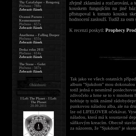
Thy Catafalque – Rengeteg
zřejmě zklamáni a rozčarováni, a 
Přečteno : 788x
kouskem fungujícím na jiné báz
Zobrazit článek
přistupoval k tomuto kousku ske
Oranssi Pazuzu -
hodnocení zaslouží. Tudíž za osm
Kosmonument
Přečteno : 657x
Zobrazit článek
K recenzi poskytl:
Prophecy Prod
Anathema – Falling Deeper
Přečteno : 655x
Zobrazit článek
Deska roku 2011
Přečteno : 614x
Zobrazit článek
The Stone – Golet
Přečteno : 567x
Zobrazit článek
Tak jako ve všech ostatních příp
album ''Sjukdom'' mou dokonalou z
Ohlédnutí:
totiž jedná o nesmírně poslechovou
zdivočelo a hrne se to v mnohem hu
I Left The Planet - I Left
hobluje ty tolik známé rádobydepr
The Planet
punkovou náladou alba, ale na dru
20.09.2011
lze od LIFELOVER očekávat. Vysok
náladou, která má k soustavné depr
sáňkovým kreacím. Obecně stavím m
za názorem, že ''Sjukdom'' je skute