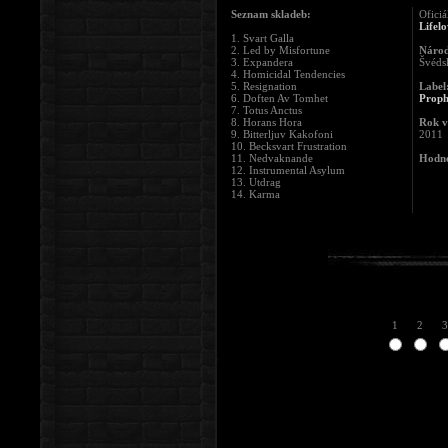
Seznam skladeb:
Oficiá
Lifel
1. Svart Galla
2. Led by Misfortune
Národ
3. Expandera
Švéds
4. Homicidal Tendencies
5. Resignation
Label
6. Doften Av Tomhet
Proph
7. Totus Anctus
8. Horans Hora
Rok v
9. Bitterljuv Kakofoni
2011
10. Becksvart Frustration
11. Nedvaknande
Hodno
12. Instrumental Asylum
13. Utdrag
14. Karma
1
2
3