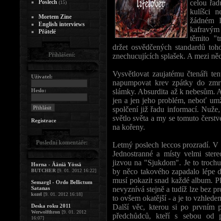
Poslech
celou řad
(15)
kulíšci 
Mortem Zine
žádném D
English interviews
kafravým 
Přátelé
těmito "t
držet osvědčených standardů toh
Přihlášení:
znechucujících splašek. A mezi ně
Vysvětlovat zaujatému čtenáři ten
Uživatel:
napumpovat krev zpátky do zmr
Heslo:
slámky. Absurdita až k nebesům. A
jen a jen jeho problém, neboť u
spolčení již řadu informací. Nuže
světlo světa a my se tomuto čer
Registrace
na kořeny.
Poslední komentáře:
Letmý poslech leccos prozradí. V 
Jednostranné a místy velmi stere
jizvou na "Sjukdom". Je to trochu
Horna - Ääniä Yössä
by něco takového zapadalo lépe d
BUTCHER
[9. 01. 2012 16:22]
musí pokazit snad každé album. Pl
Semargl - Ordo Bellictum
Satanas
nevyznívá stejně a tudíž lze bez pr
kozel
[9. 01. 2012 16:18]
to ovšem okatější - a je to vzhled
Deska roku 2011
Další věc, kterou si po prvním 
Werwolfthron
[9. 01. 2012
předchůdců, kteří s sebou od p
16:07]