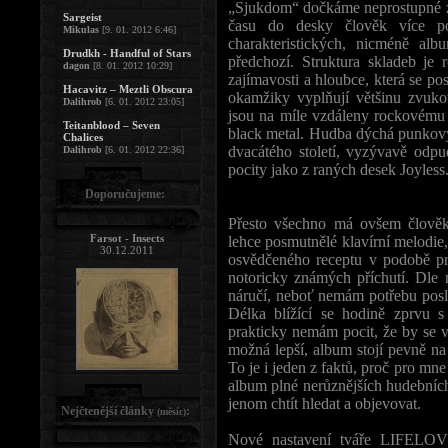
„Sjukdom“ dočkáme neprostupné z
Sargeist
času do desky člověk více p
Mikulas
[9. 01. 2012 6:46]
charakteristických, nicméně alb
Drudkh - Handful of Stars
předchozí. Struktura skladeb je 
dagon
[8. 01. 2012 10:29]
zajímavosti a hloubce, která se p
Hacavitz – Meztli Obscura
okamžiky vyplňují většinu zvuko
Dalihrob
[6. 01. 2012 23:05]
jsou na míle vzdáleny rockovému 
Teitanblood – Seven
black metal. Hudba dýchá punko
Chalices
dvacátého století, vyzývavě odpu
Dalihrob
[6. 01. 2012 22:36]
pocity jako z raných desek Joyless
Doporučujeme:
Přesto všechno má ovšem člově
Farsot - Insects
lehce posmutnělé klavírní melodie, 
30.12.2011
osvědčeného receptu v podobě pr
notoricky známých příchutí. Dle 
náručí, neboť nemám potřebu poslo
Délka blížící se hodině zprvu s
prakticky nemám pocit, že by se v
možná lepší, album stojí pevně na
To je i jeden z faktů, proč pro mn
album plné nerůznějších hudebních 
jenom chtít hledat a objevovat.
Nejčtenější články
:
(měsíc)
Nové nastavení tváře LIFELO