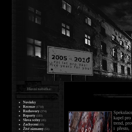
Hlavní nabídka:
Novinky
Recenze
(1718)
Rozhovory
(374)
Spekulac
Reporty
(183)
kapel pro
Slova scény
(45)
trend, pro
Zachycení
(69)
i přesto
Živé záznamy
(51)